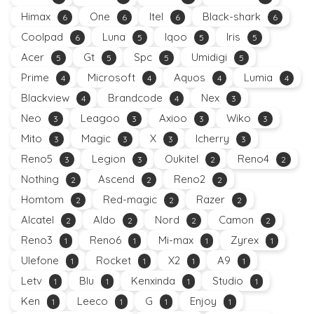
Himax
One
Itel
Black-shark
6
6
6
6
Coolpad
Luna
Iqoo
Iris
6
5
5
5
Acer
Gt
Spc
Umidigi
5
5
5
5
Prime
Microsoft
Aquos
Lumia
4
4
4
4
Blackview
Brandcode
Nex
4
4
3
Neo
Leagoo
Axioo
Wiko
3
3
3
3
Mito
Magic
X
Icherry
3
3
3
3
Reno5
Legion
Oukitel
Reno4
3
3
2
2
Nothing
Ascend
Reno2
2
2
2
Homtom
Red-magic
Razer
2
2
2
Alcatel
Aldo
Nord
Camon
2
2
2
2
Reno3
Reno6
Mi-max
Zyrex
1
1
1
1
Ulefone
Rocket
X2
A9
1
1
1
1
Letv
Blu
Kenxinda
Studio
1
1
1
1
Ken
Leeco
G
Enjoy
1
1
1
1