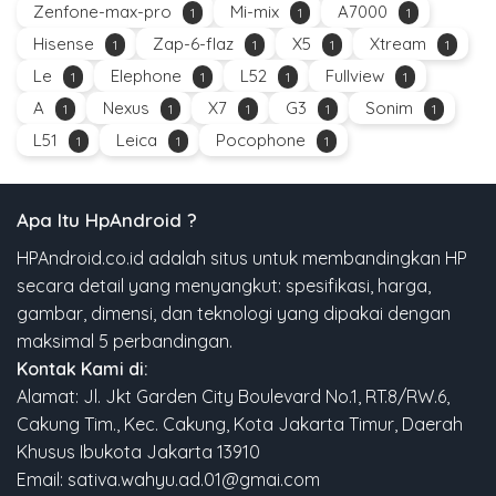
Zenfone-max-pro
Mi-mix
A7000
1
1
1
Hisense
Zap-6-flaz
X5
Xtream
1
1
1
1
Le
Elephone
L52
Fullview
1
1
1
1
A
Nexus
X7
G3
Sonim
1
1
1
1
1
L51
Leica
Pocophone
1
1
1
Apa Itu HpAndroid ?
HPAndroid.co.id adalah situs untuk membandingkan HP
secara detail yang menyangkut: spesifikasi, harga,
gambar, dimensi, dan teknologi yang dipakai dengan
maksimal 5 perbandingan.
Kontak Kami di:
Alamat: Jl. Jkt Garden City Boulevard No.1, RT.8/RW.6,
Cakung Tim., Kec. Cakung, Kota Jakarta Timur, Daerah
Khusus Ibukota Jakarta 13910
Email: sativa.wahyu.ad.01@gmai.com