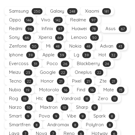
Samsung
Galaxy
Xiaomi
250
248
181
Oppo
Vivo
Realme
146
142
97
Redmi
Infinix
Huawei
Asus
96
87
78
67
Sony
Xperia
Lenovo
66
66
50
Zenfone
Mi
Nokia
Advan
50
48
48
43
Iphone
Apple
Lg
Hot
39
39
39
32
Evercoss
Poco
Blackberry
31
26
24
Meizu
Google
Oneplus
23
22
22
Tecno
Honor
Pixel
Zte
22
21
21
21
Nubia
Motorola
Find
Mate
19
16
16
15
Rog
Htc
Vandroid
Zero
15
15
11
11
Narzo
Maxtron
Sharp
10
10
9
Smart
Pova
Vibe
Spark
9
9
9
8
Smartfren
Andromax
Polytron
8
8
8
Lava
Nova
Reno
Hotwav
7
7
6
6