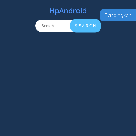
HpAndroid
Bandingkan
SEARCH