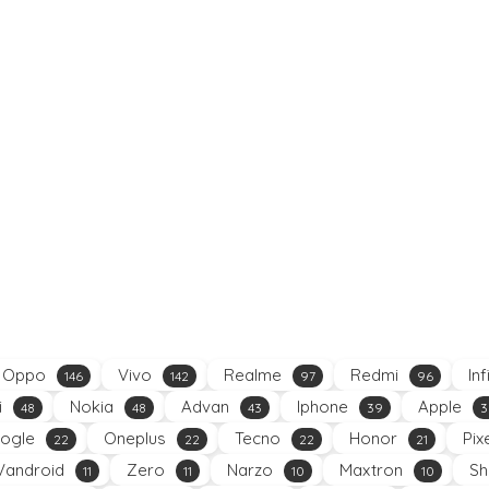
Oppo
Vivo
Realme
Redmi
Inf
146
142
97
96
i
Nokia
Advan
Iphone
Apple
48
48
43
39
3
ogle
Oneplus
Tecno
Honor
Pix
22
22
22
21
Vandroid
Zero
Narzo
Maxtron
Sh
11
11
10
10