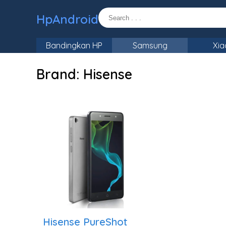
HpAndroid
Bandingkan HP
Samsung
Xia
Brand:
Hisense
Hisense PureShot