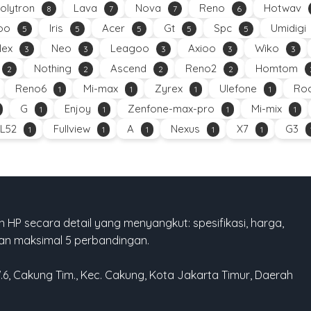
olytron
Lava
Nova
Reno
Hotwav
8
7
7
6
oo
Iris
Acer
Gt
Spc
Umidigi
5
5
5
5
5
Nex
Neo
Leagoo
Axioo
Wiko
3
3
3
3
3
Nothing
Ascend
Reno2
Homtom
2
2
2
2
Reno6
Mi-max
Zyrex
Ulefone
Roc
1
1
1
1
G
Enjoy
Zenfone-max-pro
Mi-mix
1
1
1
1
L52
Fullview
A
Nexus
X7
G3
1
1
1
1
1
 HP secara detail yang menyangkut: spesifikasi, harga,
gan maksimal 5 perbandingan.
W.6, Cakung Tim., Kec. Cakung, Kota Jakarta Timur, Daerah