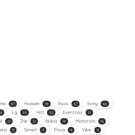
inix
Huawei
Asus
Sony
87
78
67
66
Lg
Hot
Evercoss
9
39
32
31
el
Zte
Nubia
Motorola
21
21
19
16
arp
Smart
Pova
Vibe
9
9
9
9