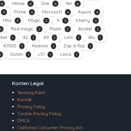
Himax
One
Itel
6
6
6
6
Prime
Microsoft
Aquos
5
4
4
4
Mito
Magic
X
Icherry
3
3
3
3
Red-magic
Razer
Alcatel
2
2
2
2
ket
X2
A9
Letv
Blu
1
1
1
1
1
A7000
Hisense
Zap-6-flaz
1
1
1
Sonim
L51
Leica
1
1
1
1
Konten Legal
Tentang Kami
Kontak
Privacy Policy
Cookie Privacy Policy
DMCA
California Consumer Privacy Act