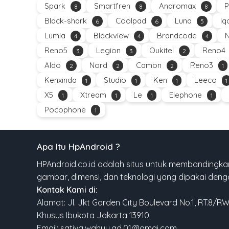
Spark
Smartfren
Andromax
P
8
8
8
Black-shark
Coolpad
Luna
Iq
6
6
5
Lumia
Blackview
Brandcode
4
4
4
Reno5
Legion
Oukitel
Reno4
3
3
2
Aldo
Nord
Camon
Reno3
2
2
2
1
Kenxinda
Studio
Ken
Leeco
1
1
1
1
X5
Xtream
Le
Elephone
1
1
1
1
Pocophone
1
Apa Itu HpAndroid ?
HPAndroid.co.id adalah situs untuk membandingkan
gambar, dimensi, dan teknologi yang dipakai den
Kontak Kami di:
Alamat: Jl. Jkt Garden City Boulevard No.1, RT.8/R
Khusus Ibukota Jakarta 13910
Email: sativa.wahyu.ad.01@gmai.com