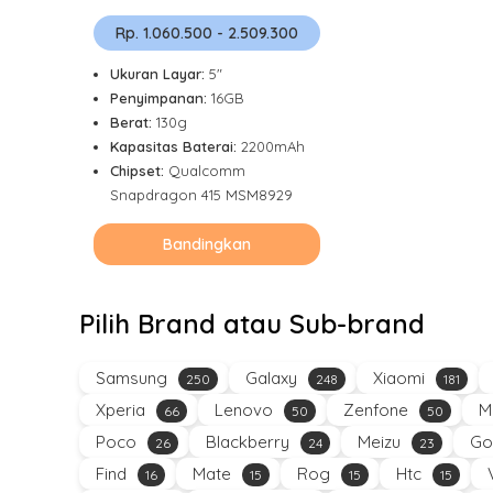
Rp. 1.060.500 - 2.509.300
Ukuran Layar:
5"
Penyimpanan:
16GB
Berat:
130g
Kapasitas Baterai:
2200mAh
Chipset:
Qualcomm
Snapdragon 415 MSM8929
Bandingkan
Pilih Brand atau Sub-brand
Samsung
Galaxy
Xiaomi
250
248
181
Xperia
Lenovo
Zenfone
M
66
50
50
Poco
Blackberry
Meizu
Go
26
24
23
Find
Mate
Rog
Htc
16
15
15
15