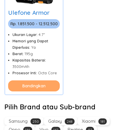
Ulefone Armor
Rp. 1.851.500 - 12.512.500
Ukuran Layar:
4.7"
Memori yang Dapat
Diperluas:
Ya
Berat:
195g
Kapasitas Baterai:
3500mAh
Prosesor Inti:
Octa Core
Bandingkan
Pilih Brand atau Sub-brand
Samsung
Galaxy
Xiaomi
250
248
181
Oppo
Vivo
Realme
146
142
97