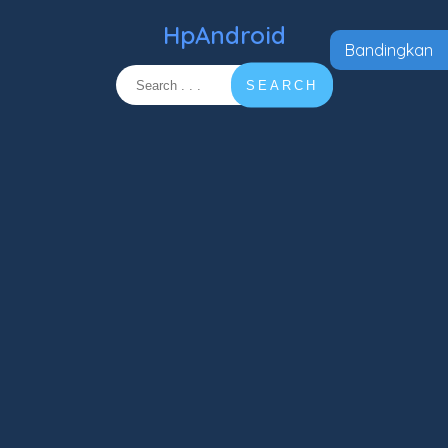
HpAndroid
Bandingkan
SEARCH