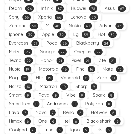
Redmi
Infinix
Huawei
Asus
96
87
78
67
Sony
Xperia
Lenovo
66
66
50
Zenfone
Mi
Nokia
Advan
50
48
48
43
Iphone
Apple
Lg
Hot
39
39
39
32
Evercoss
Poco
Blackberry
31
26
24
Meizu
Google
Oneplus
23
22
22
Tecno
Honor
Pixel
Zte
22
21
21
21
Nubia
Motorola
Find
Mate
19
16
16
15
Rog
Htc
Vandroid
Zero
15
15
11
11
Narzo
Maxtron
Sharp
10
10
9
Smart
Pova
Vibe
Spark
9
9
9
8
Smartfren
Andromax
Polytron
8
8
8
Lava
Nova
Reno
Hotwav
7
7
6
6
Himax
One
Itel
Black-shark
6
6
6
6
Coolpad
Luna
Iqoo
Iris
6
5
5
5