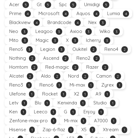
Acer
Gt
Spc
Umidigi
5
5
5
5
Prime
Microsoft
Aquos
Lumia
4
4
4
4
Blackview
Brandcode
Nex
4
4
3
Neo
Leagoo
Axioo
Wiko
3
3
3
3
Mito
Magic
X
Icherry
3
3
3
3
Reno5
Legion
Oukitel
Reno4
3
3
2
2
Nothing
Ascend
Reno2
2
2
2
Homtom
Red-magic
Razer
2
2
2
Alcatel
Aldo
Nord
Camon
2
2
2
2
Reno3
Reno6
Mi-max
Zyrex
1
1
1
1
Ulefone
Rocket
X2
A9
1
1
1
1
Letv
Blu
Kenxinda
Studio
1
1
1
1
Ken
Leeco
G
Enjoy
1
1
1
1
Zenfone-max-pro
Mi-mix
A7000
1
1
1
Hisense
Zap-6-flaz
X5
Xtream
1
1
1
1