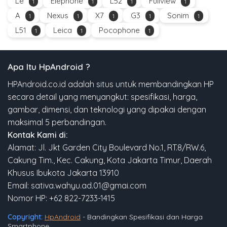
Le
Elephone
L52
Fullview
1
1
1
1
A
Nexus
X7
G3
Sonim
1
1
1
1
1
L51
Leica
Pocophone
1
1
1
Apa Itu HpAndroid ?
HPAndroid.co.id adalah situs untuk membandingkan HP
secara detail yang menyangkut: spesifikasi, harga,
gambar, dimensi, dan teknologi yang dipakai dengan
maksimal 5 perbandingan.
Kontak Kami di:
Alamat: Jl. Jkt Garden City Boulevard No.1, RT.8/RW.6,
Cakung Tim., Kec. Cakung, Kota Jakarta Timur, Daerah
Khusus Ibukota Jakarta 13910
Email: sativa.wahyu.ad.01@gmai.com
Nomor HP: +62 822-7233-1415
Copyright:
HpAndroid
- Bandingkan Spesifikasi dan Harga
Smartphone