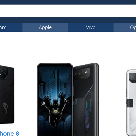
omi
Apple
Vivo
O
hone 8