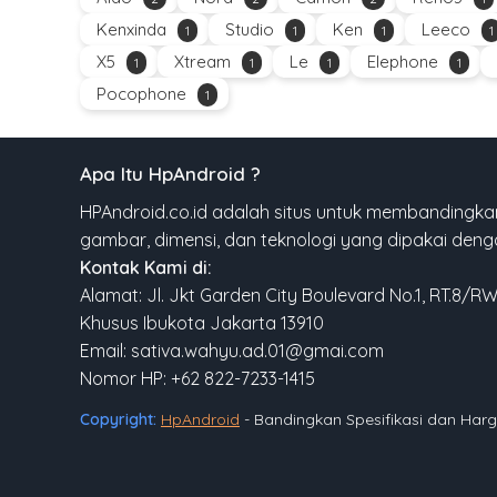
Kenxinda
Studio
Ken
Leeco
1
1
1
1
X5
Xtream
Le
Elephone
1
1
1
1
Pocophone
1
Apa Itu HpAndroid ?
HPAndroid.co.id adalah situs untuk membandingkan
gambar, dimensi, dan teknologi yang dipakai den
Kontak Kami di:
Alamat: Jl. Jkt Garden City Boulevard No.1, RT.8/R
Khusus Ibukota Jakarta 13910
Email: sativa.wahyu.ad.01@gmai.com
Nomor HP: +62 822-7233-1415
Copyright:
HpAndroid
- Bandingkan Spesifikasi dan Ha