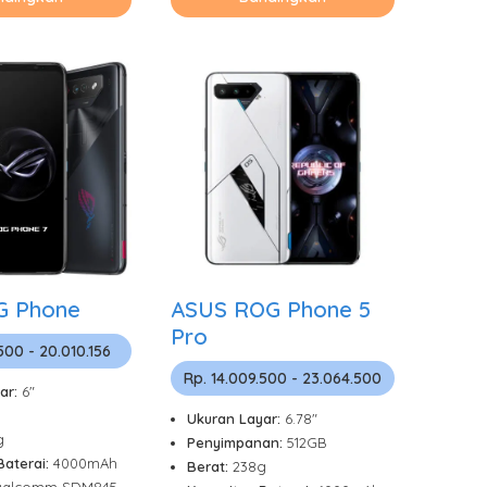
G Phone
ASUS ROG Phone 5
Pro
500 - 20.010.156
Rp. 14.009.500 - 23.064.500
ar:
6"
Ukuran Layar:
6.78"
g
Penyimpanan:
512GB
Baterai:
4000mAh
Berat:
238g
alcomm SDM845