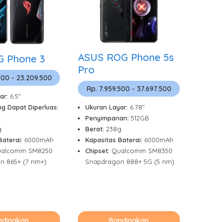
ASUS ROG Phone 5s
G Phone 3
Pro
500 - 23.209.500
Rp. 7.959.500 - 37.697.500
ar:
6.5"
Ukuran Layar:
6.78"
g Dapat Diperluas:
Penyimpanan:
512GB
Berat:
238g
g
Kapasitas Baterai:
6000mAh
Baterai:
6000mAh
Chipset:
Qualcomm SM8350
alcomm SM8250
Snapdragon 888+ 5G (5 nm)
n 865+ (7 nm+)
ndingkan
Bandingkan