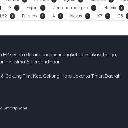
G
Enjoy
Zenfone-max-pro
Mi-mix
1
1
1
1
L52
Fullview
A
Nexus
X7
G3
1
1
1
1
1
 HP secara detail yang menyangkut: spesifikasi, harga,
gan maksimal 5 perbandingan.
W.6, Cakung Tim., Kec. Cakung, Kota Jakarta Timur, Daerah
rga Smartphone