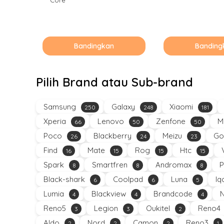
Bandingkan
Banding
Pilih Brand atau Sub-brand
Samsung
Galaxy
Xiaomi
250
248
181
Xperia
Lenovo
Zenfone
M
66
50
50
Poco
Blackberry
Meizu
Go
26
24
23
Find
Mate
Rog
Htc
16
15
15
15
Spark
Smartfren
Andromax
P
8
8
8
Black-shark
Coolpad
Luna
Iq
6
6
5
Lumia
Blackview
Brandcode
4
4
4
Reno5
Legion
Oukitel
Reno4
3
3
2
Aldo
Nord
Camon
Reno3
2
2
2
1