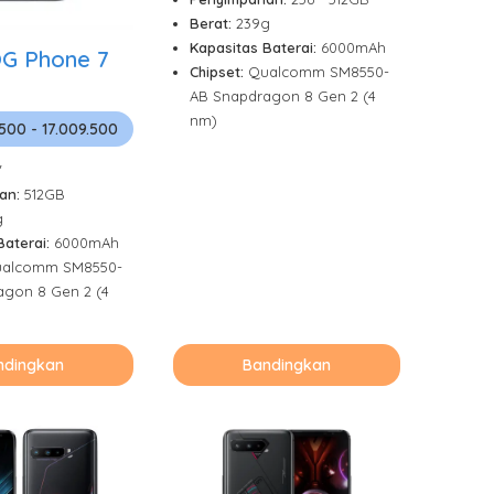
Berat:
239g
Kapasitas Baterai:
6000mAh
G Phone 7
Chipset:
Qualcomm SM8550-
AB Snapdragon 8 Gen 2 (4
nm)
.500 - 17.009.500
"
an:
512GB
g
Baterai:
6000mAh
alcomm SM8550-
agon 8 Gen 2 (4
ndingkan
Bandingkan