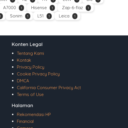
A7000
Hisense
Zap-6-flaz
1
1
1
Sonim
L51
Leica
1
1
1
1
Konten Legal
Tentang Kami
Kontak
Privacy Policy
Cookie Privacy Policy
DMCA
California Consumer Privacy Act
Terms of Use
Halaman
Rekomendasi HP
Financial