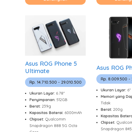
Asus ROG Phone 5
Asus ROG Ph
Ultimate
Rp. 8.009.500 -
Rp. 14.710.500 - 29.010.500
Ukuran Layar:
6"
Ukuran Layar:
6.78"
Memori yang Dap
Penyimpanan:
512GB
Tidak
Berat:
239g
Berat:
200g
Kapasitas Baterai:
6000mAh
Kapasitas Batera
Chipset:
Qualcomm
Chipset:
Qualco
Snapdragon 888 5G Octa
Snapdragon 845 
Core