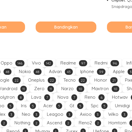
Snapdrago
kan
Bandingkan
Ba
Oppo
Vivo
Realme
Redmi
Inf
146
142
97
96
i
Nokia
Advan
Iphone
Apple
48
48
43
39
3
ogle
Oneplus
Tecno
Honor
Pix
22
22
22
21
Vandroid
Zero
Narzo
Maxtron
Sh
11
11
10
10
olytron
Lava
Nova
Reno
Hotwav
8
7
7
6
oo
Iris
Acer
Gt
Spc
Umidigi
5
5
5
5
5
Nex
Neo
Leagoo
Axioo
Wiko
3
3
3
3
3
Nothing
Ascend
Reno2
Homtom
2
2
2
2
Reno6
Mi-max
Zyrex
Ulefone
Roc
1
1
1
1