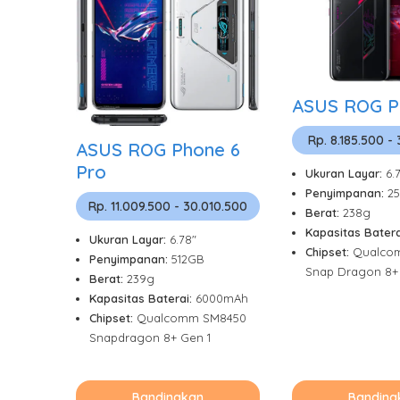
ASUS ROG P
Rp. 8.185.500 -
ASUS ROG Phone 6
Pro
Ukuran Layar:
6.
Penyimpanan:
2
Rp. 11.009.500 - 30.010.500
Berat:
238g
Kapasitas Batera
Ukuran Layar:
6.78"
Chipset:
Qualco
Penyimpanan:
512GB
Snap Dragon 8+
Berat:
239g
Kapasitas Baterai:
6000mAh
Chipset:
Qualcomm SM8450
Snapdragon 8+ Gen 1
Bandingkan
Banding