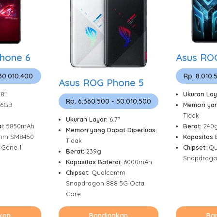
hone 6
Asus RO
 30.010.400
Rp. 8.010.
Asus ROG Phone 5
78"
Ukuran Lay
Rp. 6.360.500 - 50.010.500
56GB
Memori yan
Tidak
Ukuran Layar:
6.7"
i:
5850mAh
Berat:
240
Memori yang Dapat Diperluas:
mm SM8450
Kapasitas 
Tidak
 Gene 1
Chipset:
Qu
Berat:
239g
Snapdrago
Kapasitas Baterai:
6000mAh
Chipset:
Qualcomm
Snapdragon 888 5G Octa
Core
kan
Bandingkan
Ba