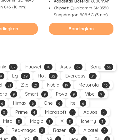
Kapasitas Baterai:
6000mAh
n 845 (10 nm)
Chipset:
Qualcomm SM8350
Snapdragon 888 5G (5 nm)
ndingkan
Bandingkan
inix
Huawei
Asus
Sony
87
78
67
66
Lg
Hot
Evercoss
9
39
32
31
el
Zte
Nubia
Motorola
21
21
19
16
arp
Smart
Pova
Vibe
9
9
9
9
Himax
One
Itel
6
6
6
6
Prime
Microsoft
Aquos
5
4
4
4
Mito
Magic
X
Icherry
3
3
3
3
Red-magic
Razer
Alcatel
2
2
2
2
ket
X2
A9
Letv
Blu
1
1
1
1
1