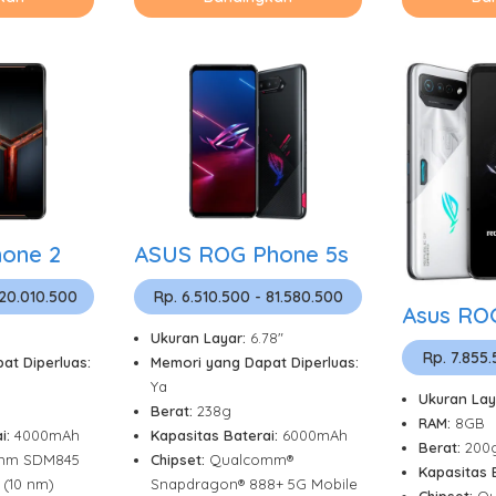
one 2
ASUS ROG Phone 5s
 20.010.500
Rp. 6.510.500 - 81.580.500
Asus RO
Ukuran Layar:
6.78"
Rp. 7.855.
at Diperluas:
Memori yang Dapat Diperluas:
Ya
Ukuran Lay
Berat:
238g
RAM:
8GB
i:
4000mAh
Kapasitas Baterai:
6000mAh
Berat:
200
mm SDM845
Chipset:
Qualcomm®
Kapasitas 
(10 nm)
Snapdragon® 888+ 5G Mobile
Chipset:
Qu