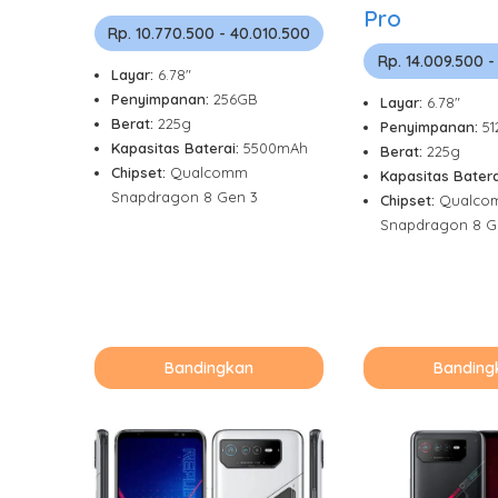
Pro
Rp. 10.770.500 - 40.010.500
Rp. 14.009.500 -
Layar:
6.78"
Penyimpanan:
256GB
Layar:
6.78"
Berat:
225g
Penyimpanan:
5
Kapasitas Baterai:
5500mAh
Berat:
225g
Chipset:
Qualcomm
Kapasitas Batera
Snapdragon 8 Gen 3
Chipset:
Qualco
Snapdragon 8 G
Bandingkan
Banding