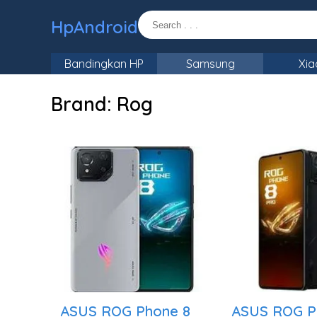
HpAndroid
Bandingkan HP
Samsung
Xia
Brand:
Rog
ASUS ROG Phone 8
ASUS ROG P