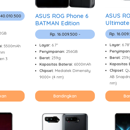
ASUS RO
ASUS ROG Phone 6
 40.010.500
Ultimate
BATMAN Edition
12GB
Rp. 16.009
Rp. 16.009.500 -
Layar:
6.78
Layar:
6.7"
i:
5500mAh
Penyimpan
Penyimpanan:
256GB
mm
Berat:
239
Berat:
239g
en 3
Kapasitas 
Kapasitas Baterai:
6000mAh
Chipset:
Qu
Chipset:
Mediatek Dimensity
AB Snapdr
9000+ (4 nm)
nm)
kan
Bandingkan
Ba