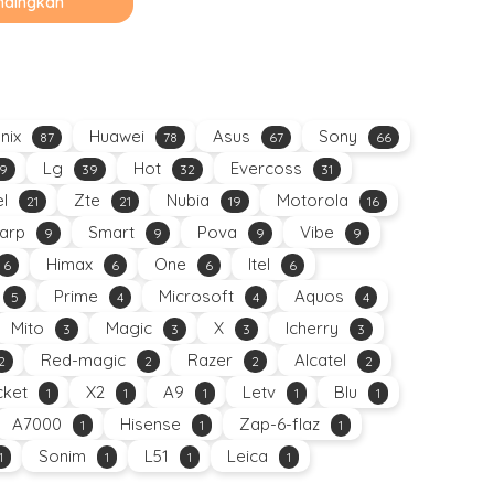
ndingkan
inix
Huawei
Asus
Sony
87
78
67
66
Lg
Hot
Evercoss
9
39
32
31
el
Zte
Nubia
Motorola
21
21
19
16
arp
Smart
Pova
Vibe
9
9
9
9
Himax
One
Itel
6
6
6
6
Prime
Microsoft
Aquos
5
4
4
4
Mito
Magic
X
Icherry
3
3
3
3
Red-magic
Razer
Alcatel
2
2
2
2
ket
X2
A9
Letv
Blu
1
1
1
1
1
A7000
Hisense
Zap-6-flaz
1
1
1
Sonim
L51
Leica
1
1
1
1