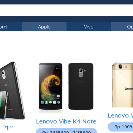
omi
Apple
Vivo
O
Lenovo 
Lenovo Vibe K4 Note
E P1m
Rp. 1.009
Rp. 2.838.500 - 3.185.500