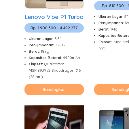
Rp. 810.500 - 
Lenovo Vibe P1 Turbo
Ukuran Layar:
5"
Penyimpanan:
1
Rp. 1.900.500 - 4.492.277
Berat:
141g
Kapasitas Batera
Ukuran Layar:
5.5"
Chipset:
Mediate
Penyimpanan:
32GB
nm)
Berat:
189g
Kapasitas Baterai:
4900mAh
Chipset:
Qualcomm
MSM8939v2 Snapdragon 616
(28 nm)
Bandingkan
Banding