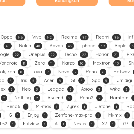
kan
Bandingkan
Ba
Oppo
Vivo
Realme
Redmi
Inf
146
142
97
96
i
Nokia
Advan
Iphone
Apple
48
48
43
39
3
ogle
Oneplus
Tecno
Honor
Pix
22
22
22
21
Vandroid
Zero
Narzo
Maxtron
Sh
11
11
10
10
olytron
Lava
Nova
Reno
Hotwav
8
7
7
6
oo
Iris
Acer
Gt
Spc
Umidigi
5
5
5
5
5
Nex
Neo
Leagoo
Axioo
Wiko
3
3
3
3
3
Nothing
Ascend
Reno2
Homtom
2
2
2
2
Reno6
Mi-max
Zyrex
Ulefone
Roc
1
1
1
1
G
Enjoy
Zenfone-max-pro
Mi-mix
1
1
1
1
L52
Fullview
A
Nexus
X7
G3
1
1
1
1
1