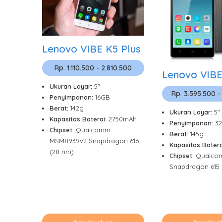
Lenovo VIBE K5 Plus
Rp. 1.110.500 - 2.810.500
Lenovo VIBE
Ukuran Layar:
5"
Rp. 3.595.500 -
Penyimpanan:
16GB
Berat:
142g
Ukuran Layar:
5"
Kapasitas Baterai:
2750mAh
Penyimpanan:
3
Chipset:
Qualcomm
Berat:
145g
MSM8939v2 Snapdragon 616
Kapasitas Batera
(28 nm)
Chipset:
Qualco
Snapdragon 615 