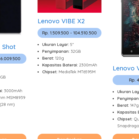
Lenovo VIBE X2
Rp. 1.509.500 - 104.510.500
Ukuran Layar:
5"
 Shot
Penyimpanan:
32GB
Berat:
120g
 6.009.500
Kapasitas Baterai:
2300mAh
Lenovo V
Chipset:
MediaTek MT6595M
2GB
Rp. 
i:
3000mAh
Ukuran Lay
mm MSM8939
Penyimpan
(28 nm)
Berat:
147g
Kapasitas 
Chipset:
Q
Snapdrago