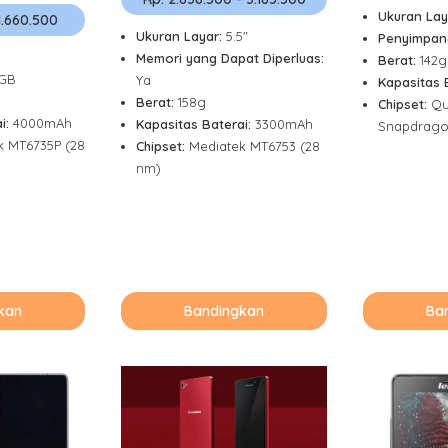
Ukuran Lay
1.660.500
Ukuran Layar:
5.5"
Penyimpan
Memori yang Dapat Diperluas:
Berat:
142g
6GB
Ya
Kapasitas 
Berat:
158g
Chipset:
Qu
i:
4000mAh
Kapasitas Baterai:
3300mAh
Snapdragon
k MT6735P (28
Chipset:
Mediatek MT6753 (28
nm)
kan
Bandingkan
Ba