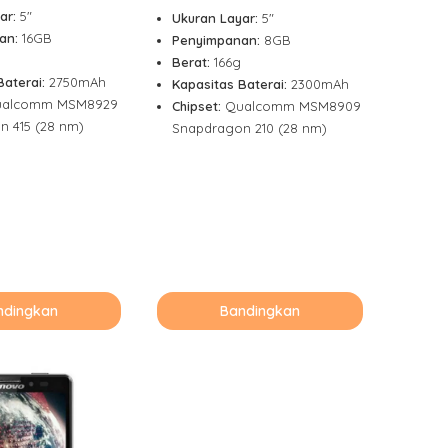
ar:
5"
Ukuran Layar:
5"
an:
16GB
Penyimpanan:
8GB
Berat:
166g
Baterai:
2750mAh
Kapasitas Baterai:
2300mAh
alcomm MSM8929
Chipset:
Qualcomm MSM8909
 415 (28 nm)
Snapdragon 210 (28 nm)
ndingkan
Bandingkan