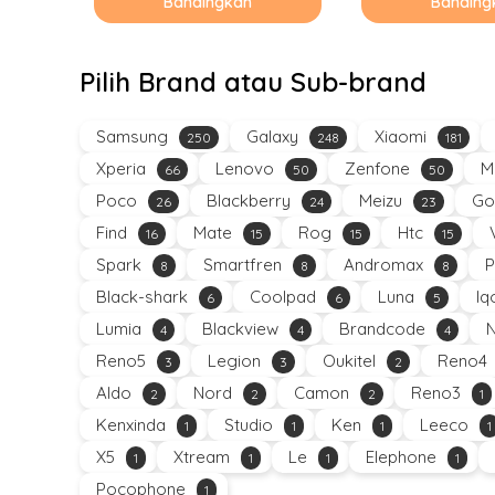
Bandingkan
Banding
Pilih Brand atau Sub-brand
Samsung
Galaxy
Xiaomi
250
248
181
Xperia
Lenovo
Zenfone
M
66
50
50
Poco
Blackberry
Meizu
Go
26
24
23
Find
Mate
Rog
Htc
16
15
15
15
Spark
Smartfren
Andromax
P
8
8
8
Black-shark
Coolpad
Luna
Iq
6
6
5
Lumia
Blackview
Brandcode
4
4
4
Reno5
Legion
Oukitel
Reno4
3
3
2
Aldo
Nord
Camon
Reno3
2
2
2
1
Kenxinda
Studio
Ken
Leeco
1
1
1
1
X5
Xtream
Le
Elephone
1
1
1
1
Pocophone
1