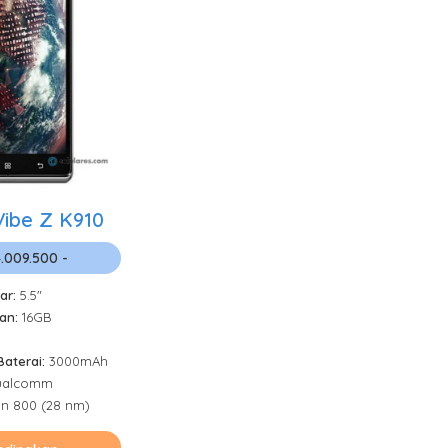
ibe Z K910
4.009.500 -
ar:
5.5"
an:
16GB
Baterai:
3000mAh
ualcomm
n 800 (28 nm)