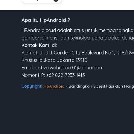
Apa Itu HpAndroid ?
HPAndroid.co.id adalah situs untuk membandingkan
gambar, dimensi, dan teknologi yang dipakai den
Kontak Kami di:
Alamat: Jl. Jkt Garden City Boulevard No.1, RT.8/R
Khusus Ibukota Jakarta 13910
Email: sativa.wahyu.ad.01@gmai.com
Nomor HP: +62 822-7233-1415
Copyright:
HpAndroid
- Bandingkan Spesifikasi dan Ha