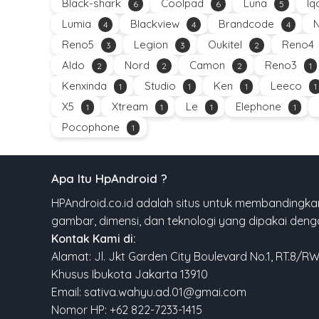
Black-shark
Coolpad
Luna
Iq
6
6
5
Lumia
Blackview
Brandcode
4
4
4
Reno5
Legion
Oukitel
Reno4
3
3
2
Aldo
Nord
Camon
Reno3
2
2
2
1
Kenxinda
Studio
Ken
Leeco
1
1
1
1
X5
Xtream
Le
Elephone
1
1
1
1
Pocophone
1
Apa Itu HpAndroid ?
HPAndroid.co.id adalah situs untuk membandingkan
gambar, dimensi, dan teknologi yang dipakai den
Kontak Kami di:
Alamat: Jl. Jkt Garden City Boulevard No.1, RT.8/R
Khusus Ibukota Jakarta 13910
Email: sativa.wahyu.ad.01@gmai.com
Nomor HP: +62 822-7233-1415