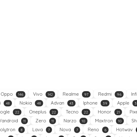
Oppo
Vivo
Realme
Redmi
Inf
146
142
97
96
i
Nokia
Advan
Iphone
Apple
48
48
43
39
3
ogle
Oneplus
Tecno
Honor
Pix
22
22
22
21
Vandroid
Zero
Narzo
Maxtron
Sh
11
11
10
10
olytron
Lava
Nova
Reno
Hotwav
8
7
7
6