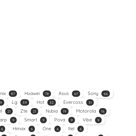
inix
Huawei
Asus
Sony
87
78
67
66
Lg
Hot
Evercoss
9
39
32
31
el
Zte
Nubia
Motorola
21
21
19
16
arp
Smart
Pova
Vibe
9
9
9
9
Himax
One
Itel
6
6
6
6