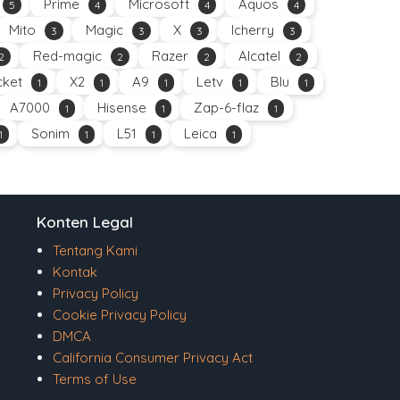
Prime
Microsoft
Aquos
5
4
4
4
Mito
Magic
X
Icherry
3
3
3
3
Red-magic
Razer
Alcatel
2
2
2
2
ket
X2
A9
Letv
Blu
1
1
1
1
1
A7000
Hisense
Zap-6-flaz
1
1
1
Sonim
L51
Leica
1
1
1
1
Konten Legal
Tentang Kami
Kontak
Privacy Policy
Cookie Privacy Policy
DMCA
California Consumer Privacy Act
Terms of Use