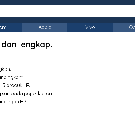
omi
Apple
Vivo
O
 dan lengkap.
gkan.
andingkan".
 5 produk HP.
gkan
pada pojok kanan.
andingan HP.