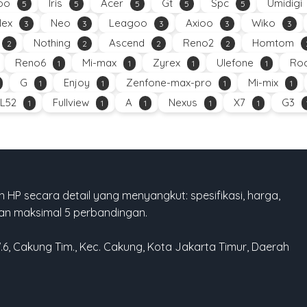
oo
Iris
Acer
Gt
Spc
Umidigi
5
5
5
5
5
Nex
Neo
Leagoo
Axioo
Wiko
3
3
3
3
3
Nothing
Ascend
Reno2
Homtom
2
2
2
2
Reno6
Mi-max
Zyrex
Ulefone
Roc
1
1
1
1
G
Enjoy
Zenfone-max-pro
Mi-mix
1
1
1
1
L52
Fullview
A
Nexus
X7
G3
1
1
1
1
1
 HP secara detail yang menyangkut: spesifikasi, harga,
gan maksimal 5 perbandingan.
W.6, Cakung Tim., Kec. Cakung, Kota Jakarta Timur, Daerah