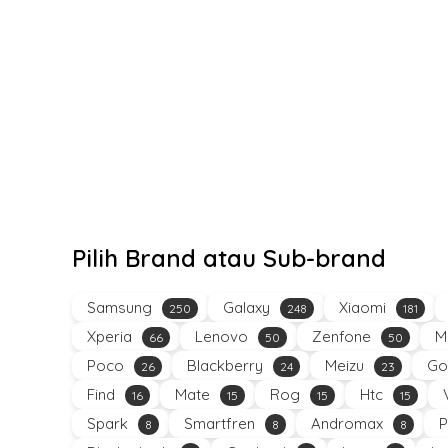
Pilih Brand atau Sub-brand
Samsung
Galaxy
Xiaomi
250
248
181
Xperia
Lenovo
Zenfone
M
66
50
50
Poco
Blackberry
Meizu
Go
26
24
23
Find
Mate
Rog
Htc
16
15
15
15
Spark
Smartfren
Andromax
P
8
8
8