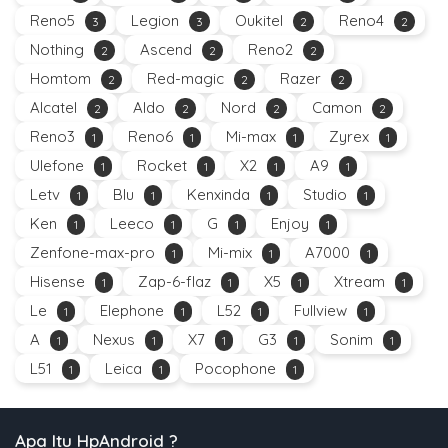
Reno5
Legion
Oukitel
Reno4
3
3
2
2
Nothing
Ascend
Reno2
2
2
2
Homtom
Red-magic
Razer
2
2
2
Alcatel
Aldo
Nord
Camon
2
2
2
2
Reno3
Reno6
Mi-max
Zyrex
1
1
1
1
Ulefone
Rocket
X2
A9
1
1
1
1
Letv
Blu
Kenxinda
Studio
1
1
1
1
Ken
Leeco
G
Enjoy
1
1
1
1
Zenfone-max-pro
Mi-mix
A7000
1
1
1
Hisense
Zap-6-flaz
X5
Xtream
1
1
1
1
Le
Elephone
L52
Fullview
1
1
1
1
A
Nexus
X7
G3
Sonim
1
1
1
1
1
L51
Leica
Pocophone
1
1
1
Apa Itu HpAndroid ?