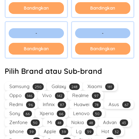
Bandingkan
Bandingkan
-
-
Bandingkan
Bandingkan
Pilih Brand atau Sub-brand
Samsung
Galaxy
Xiaomi
250
248
181
Oppo
Vivo
Realme
146
142
97
Redmi
Infinix
Huawei
Asus
96
87
78
67
Sony
Xperia
Lenovo
66
66
50
Zenfone
Mi
Nokia
Advan
50
48
48
43
Iphone
Apple
Lg
Hot
39
39
39
32