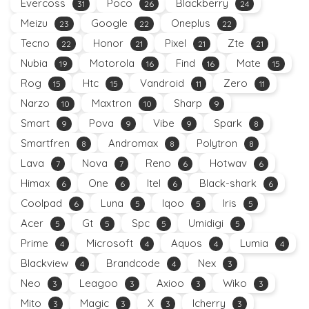
Evercoss
Poco
Blackberry
31
26
24
Meizu
Google
Oneplus
23
22
22
Tecno
Honor
Pixel
Zte
22
21
21
21
Nubia
Motorola
Find
Mate
19
16
16
15
Rog
Htc
Vandroid
Zero
15
15
11
11
Narzo
Maxtron
Sharp
10
10
9
Smart
Pova
Vibe
Spark
9
9
9
8
Smartfren
Andromax
Polytron
8
8
8
Lava
Nova
Reno
Hotwav
7
7
6
6
Himax
One
Itel
Black-shark
6
6
6
6
Coolpad
Luna
Iqoo
Iris
6
5
5
5
Acer
Gt
Spc
Umidigi
5
5
5
5
Prime
Microsoft
Aquos
Lumia
4
4
4
4
Blackview
Brandcode
Nex
4
4
3
Neo
Leagoo
Axioo
Wiko
3
3
3
3
Mito
Magic
X
Icherry
3
3
3
3