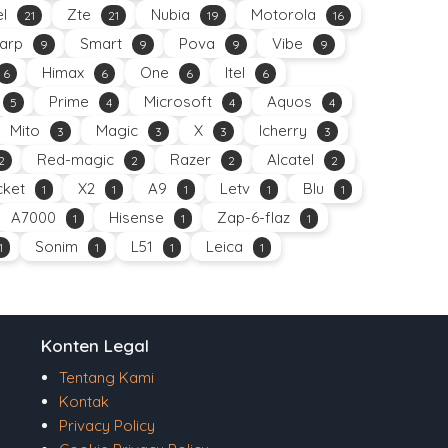
el
Zte
Nubia
Motorola
21
21
19
16
arp
Smart
Pova
Vibe
9
9
9
9
Himax
One
Itel
6
6
6
6
Prime
Microsoft
Aquos
5
4
4
4
Mito
Magic
X
Icherry
3
3
3
3
Red-magic
Razer
Alcatel
2
2
2
2
ket
X2
A9
Letv
Blu
1
1
1
1
1
A7000
Hisense
Zap-6-flaz
1
1
1
Sonim
L51
Leica
1
1
1
1
Konten Legal
Tentang Kami
Kontak
Privacy Policy