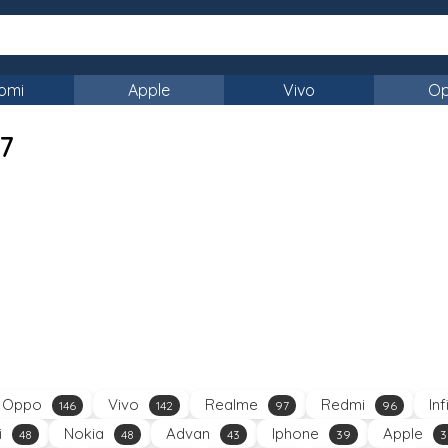
omi
Apple
Vivo
O
87
Oppo
Vivo
Realme
Redmi
Inf
146
142
97
96
i
Nokia
Advan
Iphone
Apple
48
48
43
39
3