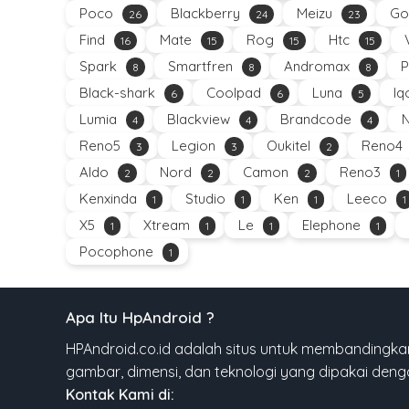
Poco
Blackberry
Meizu
Go
26
24
23
Find
Mate
Rog
Htc
16
15
15
15
Spark
Smartfren
Andromax
P
8
8
8
Black-shark
Coolpad
Luna
Iq
6
6
5
Lumia
Blackview
Brandcode
4
4
4
Reno5
Legion
Oukitel
Reno4
3
3
2
Aldo
Nord
Camon
Reno3
2
2
2
1
Kenxinda
Studio
Ken
Leeco
1
1
1
1
X5
Xtream
Le
Elephone
1
1
1
1
Pocophone
1
Apa Itu HpAndroid ?
HPAndroid.co.id adalah situs untuk membandingkan
gambar, dimensi, dan teknologi yang dipakai den
Kontak Kami di: