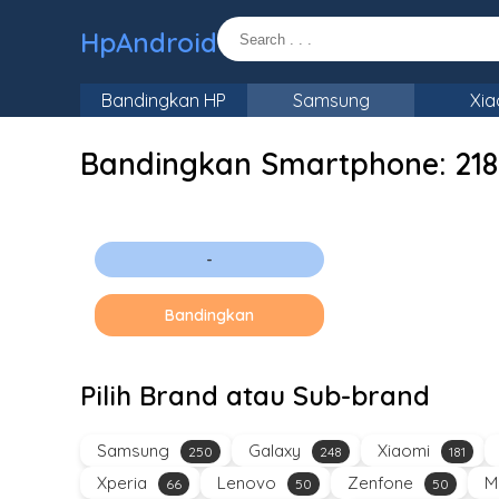
HpAndroid
Bandingkan HP
Samsung
Xia
Bandingkan Smartphone:
21
-
Bandingkan
Pilih Brand atau Sub-brand
Samsung
Galaxy
Xiaomi
250
248
181
Xperia
Lenovo
Zenfone
M
66
50
50