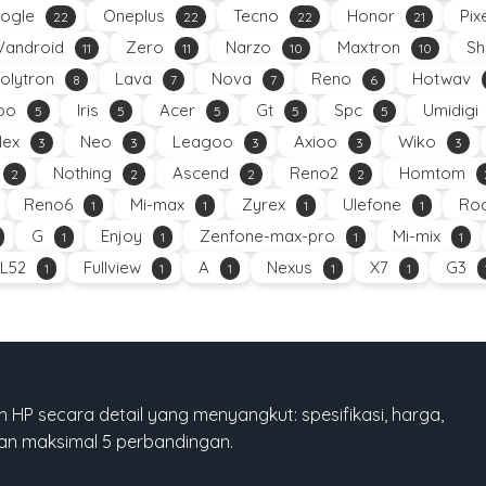
ogle
Oneplus
Tecno
Honor
Pix
22
22
22
21
Vandroid
Zero
Narzo
Maxtron
Sh
11
11
10
10
olytron
Lava
Nova
Reno
Hotwav
8
7
7
6
oo
Iris
Acer
Gt
Spc
Umidigi
5
5
5
5
5
Nex
Neo
Leagoo
Axioo
Wiko
3
3
3
3
3
Nothing
Ascend
Reno2
Homtom
2
2
2
2
Reno6
Mi-max
Zyrex
Ulefone
Roc
1
1
1
1
G
Enjoy
Zenfone-max-pro
Mi-mix
1
1
1
1
L52
Fullview
A
Nexus
X7
G3
1
1
1
1
1
 HP secara detail yang menyangkut: spesifikasi, harga,
gan maksimal 5 perbandingan.