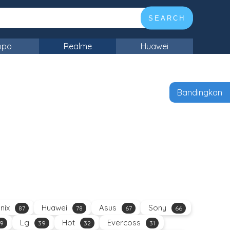
SEARCH
ppo
Realme
Huawei
Bandingkan
inix
Huawei
Asus
Sony
87
78
67
66
Lg
Hot
Evercoss
9
39
32
31