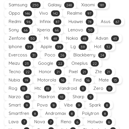
Samsung
Galaxy
Xiaomi
250
248
181
Oppo
Vivo
Realme
146
142
97
Redmi
Infinix
Huawei
Asus
96
87
78
67
Sony
Xperia
Lenovo
66
66
50
Zenfone
Mi
Nokia
Advan
50
48
48
43
Iphone
Apple
Lg
Hot
39
39
39
32
Evercoss
Poco
Blackberry
31
26
24
Meizu
Google
Oneplus
23
22
22
Tecno
Honor
Pixel
Zte
22
21
21
21
Nubia
Motorola
Find
Mate
19
16
16
15
Rog
Htc
Vandroid
Zero
15
15
11
11
Narzo
Maxtron
Sharp
10
10
9
Smart
Pova
Vibe
Spark
9
9
9
8
Smartfren
Andromax
Polytron
8
8
8
Lava
Nova
Reno
Hotwav
7
7
6
6