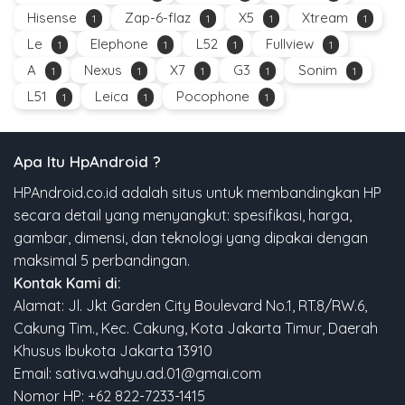
Hisense
Zap-6-flaz
X5
Xtream
1
1
1
1
Le
Elephone
L52
Fullview
1
1
1
1
A
Nexus
X7
G3
Sonim
1
1
1
1
1
L51
Leica
Pocophone
1
1
1
Apa Itu HpAndroid ?
HPAndroid.co.id adalah situs untuk membandingkan HP
secara detail yang menyangkut: spesifikasi, harga,
gambar, dimensi, dan teknologi yang dipakai dengan
maksimal 5 perbandingan.
Kontak Kami di:
Alamat: Jl. Jkt Garden City Boulevard No.1, RT.8/RW.6,
Cakung Tim., Kec. Cakung, Kota Jakarta Timur, Daerah
Khusus Ibukota Jakarta 13910
Email: sativa.wahyu.ad.01@gmai.com
Nomor HP: +62 822-7233-1415