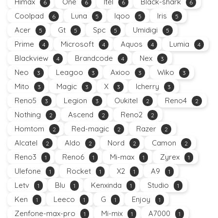
Himax
One
Itel
Black-shark
6
6
6
6
Coolpad
Luna
Iqoo
Iris
6
5
5
5
Acer
Gt
Spc
Umidigi
5
5
5
5
Prime
Microsoft
Aquos
Lumia
4
4
4
4
Blackview
Brandcode
Nex
4
4
3
Neo
Leagoo
Axioo
Wiko
3
3
3
3
Mito
Magic
X
Icherry
3
3
3
3
Reno5
Legion
Oukitel
Reno4
3
3
2
2
Nothing
Ascend
Reno2
2
2
2
Homtom
Red-magic
Razer
2
2
2
Alcatel
Aldo
Nord
Camon
2
2
2
2
Reno3
Reno6
Mi-max
Zyrex
1
1
1
1
Ulefone
Rocket
X2
A9
1
1
1
1
Letv
Blu
Kenxinda
Studio
1
1
1
1
Ken
Leeco
G
Enjoy
1
1
1
1
Zenfone-max-pro
Mi-mix
A7000
1
1
1