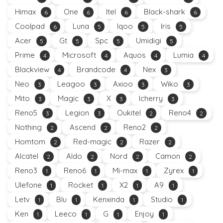
Himax
One
Itel
Black-shark
6
6
6
6
Coolpad
Luna
Iqoo
Iris
6
5
5
5
Acer
Gt
Spc
Umidigi
5
5
5
5
Prime
Microsoft
Aquos
Lumia
4
4
4
4
Blackview
Brandcode
Nex
4
4
3
Neo
Leagoo
Axioo
Wiko
3
3
3
3
Mito
Magic
X
Icherry
3
3
3
3
Reno5
Legion
Oukitel
Reno4
3
3
2
2
Nothing
Ascend
Reno2
2
2
2
Homtom
Red-magic
Razer
2
2
2
Alcatel
Aldo
Nord
Camon
2
2
2
2
Reno3
Reno6
Mi-max
Zyrex
1
1
1
1
Ulefone
Rocket
X2
A9
1
1
1
1
Letv
Blu
Kenxinda
Studio
1
1
1
1
Ken
Leeco
G
Enjoy
1
1
1
1