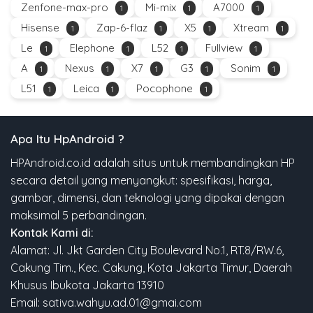
Zenfone-max-pro
Mi-mix
A7000
1
1
1
Hisense
Zap-6-flaz
X5
Xtream
1
1
1
1
Le
Elephone
L52
Fullview
1
1
1
1
A
Nexus
X7
G3
Sonim
1
1
1
1
1
L51
Leica
Pocophone
1
1
1
Apa Itu HpAndroid ?
HPAndroid.co.id adalah situs untuk membandingkan HP
secara detail yang menyangkut: spesifikasi, harga,
gambar, dimensi, dan teknologi yang dipakai dengan
maksimal 5 perbandingan.
Kontak Kami di:
Alamat: Jl. Jkt Garden City Boulevard No.1, RT.8/RW.6,
Cakung Tim., Kec. Cakung, Kota Jakarta Timur, Daerah
Khusus Ibukota Jakarta 13910
Email: sativa.wahyu.ad.01@gmai.com