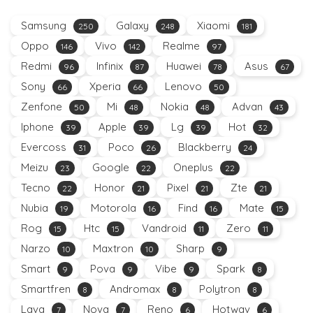
Samsung
Galaxy
Xiaomi
250
248
181
Oppo
Vivo
Realme
146
142
97
Redmi
Infinix
Huawei
Asus
96
87
78
67
Sony
Xperia
Lenovo
66
66
50
Zenfone
Mi
Nokia
Advan
50
48
48
43
Iphone
Apple
Lg
Hot
39
39
39
32
Evercoss
Poco
Blackberry
31
26
24
Meizu
Google
Oneplus
23
22
22
Tecno
Honor
Pixel
Zte
22
21
21
21
Nubia
Motorola
Find
Mate
19
16
16
15
Rog
Htc
Vandroid
Zero
15
15
11
11
Narzo
Maxtron
Sharp
10
10
9
Smart
Pova
Vibe
Spark
9
9
9
8
Smartfren
Andromax
Polytron
8
8
8
Lava
Nova
Reno
Hotwav
7
7
6
6