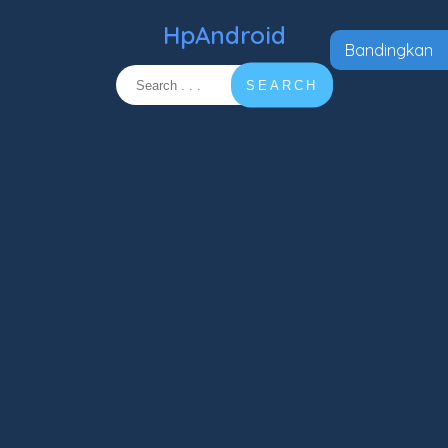
HpAndroid
Bandingkan
SEARCH