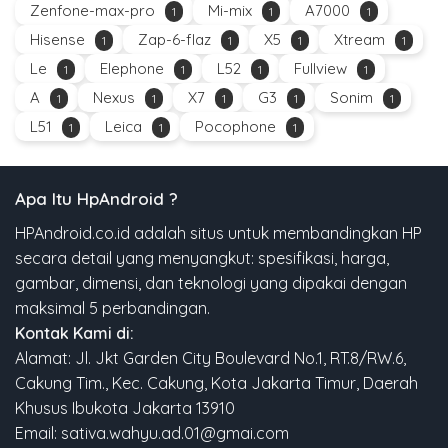
Zenfone-max-pro
Mi-mix
A7000
1
1
1
Hisense
Zap-6-flaz
X5
Xtream
1
1
1
1
Le
Elephone
L52
Fullview
1
1
1
1
A
Nexus
X7
G3
Sonim
1
1
1
1
1
L51
Leica
Pocophone
1
1
1
Apa Itu HpAndroid ?
HPAndroid.co.id adalah situs untuk membandingkan HP
secara detail yang menyangkut: spesifikasi, harga,
gambar, dimensi, dan teknologi yang dipakai dengan
maksimal 5 perbandingan.
Kontak Kami di:
Alamat: Jl. Jkt Garden City Boulevard No.1, RT.8/RW.6,
Cakung Tim., Kec. Cakung, Kota Jakarta Timur, Daerah
Khusus Ibukota Jakarta 13910
Email: sativa.wahyu.ad.01@gmai.com