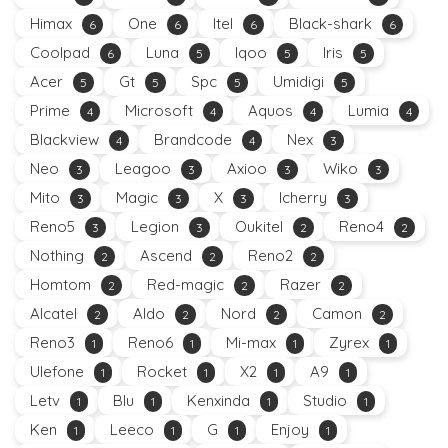
Himax
One
Itel
Black-shark
6
6
6
6
Coolpad
Luna
Iqoo
Iris
6
5
5
5
Acer
Gt
Spc
Umidigi
5
5
5
5
Prime
Microsoft
Aquos
Lumia
4
4
4
4
Blackview
Brandcode
Nex
4
4
3
Neo
Leagoo
Axioo
Wiko
3
3
3
3
Mito
Magic
X
Icherry
3
3
3
3
Reno5
Legion
Oukitel
Reno4
3
3
2
2
Nothing
Ascend
Reno2
2
2
2
Homtom
Red-magic
Razer
2
2
2
Alcatel
Aldo
Nord
Camon
2
2
2
2
Reno3
Reno6
Mi-max
Zyrex
1
1
1
1
Ulefone
Rocket
X2
A9
1
1
1
1
Letv
Blu
Kenxinda
Studio
1
1
1
1
Ken
Leeco
G
Enjoy
1
1
1
1