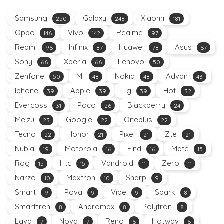
Samsung
Galaxy
Xiaomi
250
248
181
Oppo
Vivo
Realme
146
142
97
Redmi
Infinix
Huawei
Asus
96
87
78
67
Sony
Xperia
Lenovo
66
66
50
Zenfone
Mi
Nokia
Advan
50
48
48
43
Iphone
Apple
Lg
Hot
39
39
39
32
Evercoss
Poco
Blackberry
31
26
24
Meizu
Google
Oneplus
23
22
22
Tecno
Honor
Pixel
Zte
22
21
21
21
Nubia
Motorola
Find
Mate
19
16
16
15
Rog
Htc
Vandroid
Zero
15
15
11
11
Narzo
Maxtron
Sharp
10
10
9
Smart
Pova
Vibe
Spark
9
9
9
8
Smartfren
Andromax
Polytron
8
8
8
Lava
Nova
Reno
Hotwav
7
7
6
6