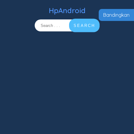
HpAndroid
Bandingkan
SEARCH