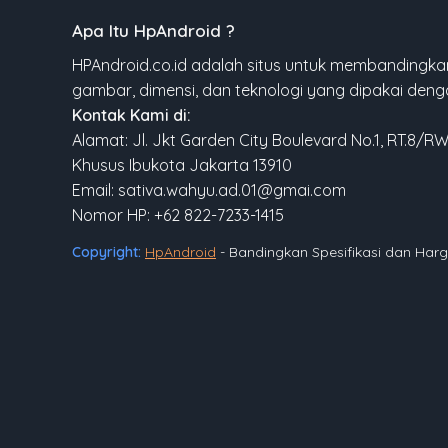
Apa Itu HpAndroid ?
HPAndroid.co.id adalah situs untuk membandingkan
gambar, dimensi, dan teknologi yang dipakai den
Kontak Kami di:
Alamat: Jl. Jkt Garden City Boulevard No.1, RT.8/R
Khusus Ibukota Jakarta 13910
Email: sativa.wahyu.ad.01@gmai.com
Nomor HP: +62 822-7233-1415
Copyright:
HpAndroid
- Bandingkan Spesifikasi dan Ha