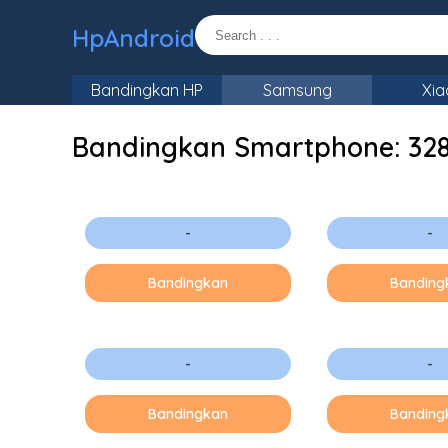
HpAndroid
Bandingkan HP
Samsung
Xia
Bandingkan Smartphone:
32
-
-
Bandingkan
Banding
-
-
Bandingkan
Banding