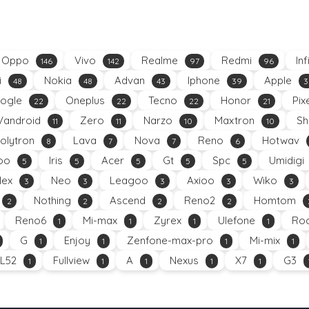
Oppo
Vivo
Realme
Redmi
Inf
146
142
97
96
i
Nokia
Advan
Iphone
Apple
48
48
43
39
3
ogle
Oneplus
Tecno
Honor
Pix
22
22
22
21
Vandroid
Zero
Narzo
Maxtron
Sh
11
11
10
10
olytron
Lava
Nova
Reno
Hotwav
8
7
7
6
oo
Iris
Acer
Gt
Spc
Umidigi
5
5
5
5
5
Nex
Neo
Leagoo
Axioo
Wiko
3
3
3
3
3
Nothing
Ascend
Reno2
Homtom
2
2
2
2
Reno6
Mi-max
Zyrex
Ulefone
Roc
1
1
1
1
G
Enjoy
Zenfone-max-pro
Mi-mix
1
1
1
1
L52
Fullview
A
Nexus
X7
G3
1
1
1
1
1