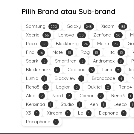
Pilih Brand atau Sub-brand
Samsung
Galaxy
Xiaomi
250
248
181
Xperia
Lenovo
Zenfone
M
66
50
50
Poco
Blackberry
Meizu
Go
26
24
23
Find
Mate
Rog
Htc
16
15
15
15
Spark
Smartfren
Andromax
P
8
8
8
Black-shark
Coolpad
Luna
Iq
6
6
5
Lumia
Blackview
Brandcode
4
4
4
Reno5
Legion
Oukitel
Reno4
3
3
2
Aldo
Nord
Camon
Reno3
2
2
2
1
Kenxinda
Studio
Ken
Leeco
1
1
1
1
X5
Xtream
Le
Elephone
1
1
1
1
Pocophone
1