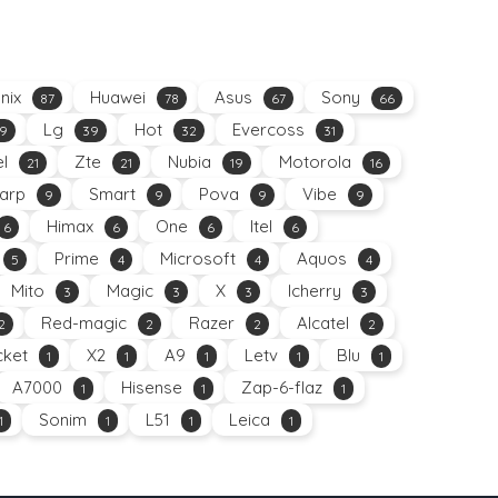
inix
Huawei
Asus
Sony
87
78
67
66
Lg
Hot
Evercoss
9
39
32
31
el
Zte
Nubia
Motorola
21
21
19
16
arp
Smart
Pova
Vibe
9
9
9
9
Himax
One
Itel
6
6
6
6
Prime
Microsoft
Aquos
5
4
4
4
Mito
Magic
X
Icherry
3
3
3
3
Red-magic
Razer
Alcatel
2
2
2
2
ket
X2
A9
Letv
Blu
1
1
1
1
1
A7000
Hisense
Zap-6-flaz
1
1
1
Sonim
L51
Leica
1
1
1
1