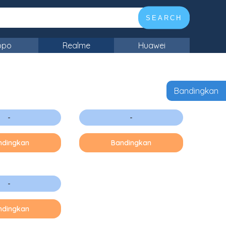
SEARCH
ppo
Realme
Huawei
Bandingkan
-
-
ndingkan
Bandingkan
-
ndingkan