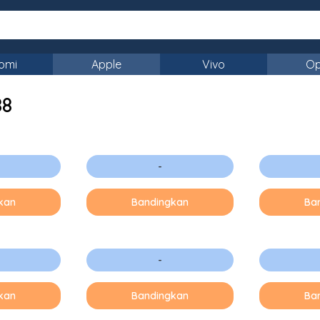
omi
Apple
Vivo
O
88
-
kan
Bandingkan
Ba
-
kan
Bandingkan
Ba