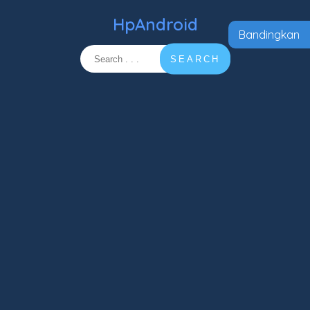
HpAndroid
Bandingkan
SEARCH