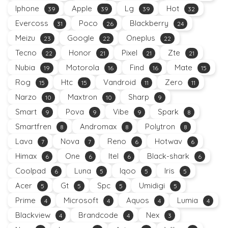
Iphone
Apple
Lg
Hot
39
39
39
32
Evercoss
Poco
Blackberry
31
26
24
Meizu
Google
Oneplus
23
22
22
Tecno
Honor
Pixel
Zte
22
21
21
21
Nubia
Motorola
Find
Mate
19
16
16
15
Rog
Htc
Vandroid
Zero
15
15
11
11
Narzo
Maxtron
Sharp
10
10
9
Smart
Pova
Vibe
Spark
9
9
9
8
Smartfren
Andromax
Polytron
8
8
8
Lava
Nova
Reno
Hotwav
7
7
6
6
Himax
One
Itel
Black-shark
6
6
6
6
Coolpad
Luna
Iqoo
Iris
6
5
5
5
Acer
Gt
Spc
Umidigi
5
5
5
5
Prime
Microsoft
Aquos
Lumia
4
4
4
4
Blackview
Brandcode
Nex
4
4
3