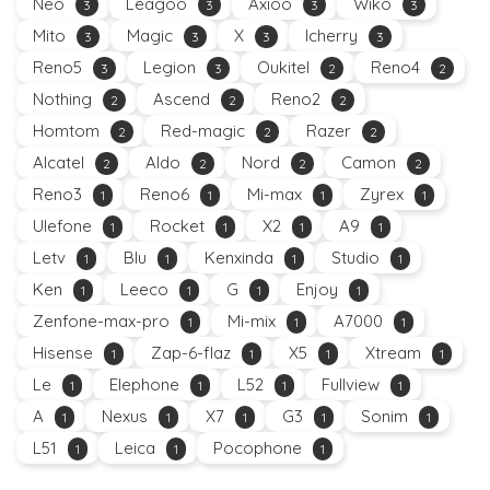
Neo
Leagoo
Axioo
Wiko
3
3
3
3
Mito
Magic
X
Icherry
3
3
3
3
Reno5
Legion
Oukitel
Reno4
3
3
2
2
Nothing
Ascend
Reno2
2
2
2
Homtom
Red-magic
Razer
2
2
2
Alcatel
Aldo
Nord
Camon
2
2
2
2
Reno3
Reno6
Mi-max
Zyrex
1
1
1
1
Ulefone
Rocket
X2
A9
1
1
1
1
Letv
Blu
Kenxinda
Studio
1
1
1
1
Ken
Leeco
G
Enjoy
1
1
1
1
Zenfone-max-pro
Mi-mix
A7000
1
1
1
Hisense
Zap-6-flaz
X5
Xtream
1
1
1
1
Le
Elephone
L52
Fullview
1
1
1
1
A
Nexus
X7
G3
Sonim
1
1
1
1
1
L51
Leica
Pocophone
1
1
1