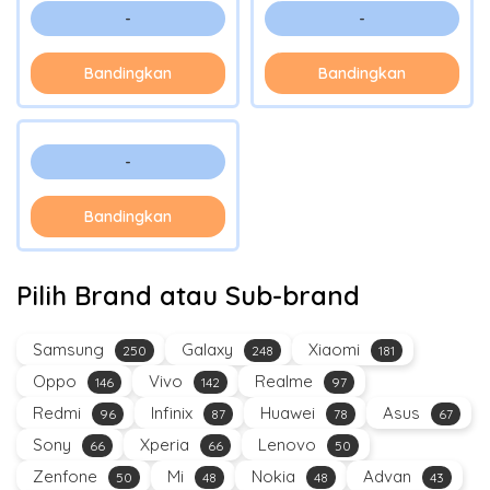
-
-
Bandingkan
Bandingkan
-
Bandingkan
Pilih Brand atau Sub-brand
Samsung
Galaxy
Xiaomi
250
248
181
Oppo
Vivo
Realme
146
142
97
Redmi
Infinix
Huawei
Asus
96
87
78
67
Sony
Xperia
Lenovo
66
66
50
Zenfone
Mi
Nokia
Advan
50
48
48
43