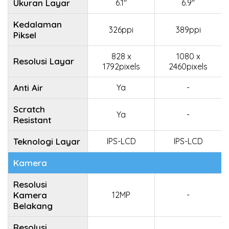
Ukuran Layar
6.1"
6.9"
Kedalaman
326ppi
389ppi
Piksel
828 x
1080 x
Resolusi Layar
1792pixels
2460pixels
Anti Air
Ya
-
Scratch
Ya
-
Resistant
Teknologi Layar
IPS-LCD
IPS-LCD
Kamera
Resolusi
Kamera
12MP
-
Belakang
Resolusi