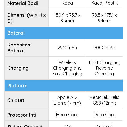
Material Bodi
Kaca
Kaca, Plastik
Dimensi (W x H x
150.9 x 75.7 x
78.5 x 173.1 x
D)
8.3mm
9.4mm
Baterai
Kapasitas
2942mAh
7000 mAh
Baterai
Wireless
Fast Charging,
Charging
Charging and
Reverse
Fast Charging
Charging
Platform
Apple A12
MediaTek Helio
Chipset
Bionic (7 nm)
G88 (12nm)
Prosesor Inti
Hexa Core
Octa Core
Sistem Operasi
iOS
Android