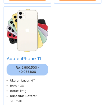
Apple iPhone 11
Rp. 6.800.500 -
40.086.800
Ukuran Layar:
6.1"
RAM:
4GB
Berat:
194g
Kapasitas Baterai:
3110mAh