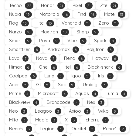
Tecno
Honor
Pixel
Zte
22
21
21
21
Nubia
Motorola
Find
Mate
19
16
16
15
Rog
Htc
Vandroid
Zero
15
15
11
11
Narzo
Maxtron
Sharp
10
10
9
Smart
Pova
Vibe
Spark
9
9
9
8
Smartfren
Andromax
Polytron
8
8
8
Lava
Nova
Reno
Hotwav
7
7
6
6
Himax
One
Itel
Black-shark
6
6
6
6
Coolpad
Luna
Iqoo
Iris
6
5
5
5
Acer
Gt
Spc
Umidigi
5
5
5
5
Prime
Microsoft
Aquos
Lumia
4
4
4
4
Blackview
Brandcode
Nex
4
4
3
Neo
Leagoo
Axioo
Wiko
3
3
3
3
Mito
Magic
X
Icherry
3
3
3
3
Reno5
Legion
Oukitel
Reno4
3
3
2
2