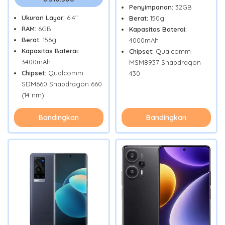
Penyimpanan:
32GB
Ukuran Layar:
6.4"
Berat:
150g
RAM:
6GB
Kapasitas Baterai:
Berat:
156g
4000mAh
Kapasitas Baterai:
Chipset:
Qualcomm
3400mAh
MSM8937 Snapdragon
Chipset:
Qualcomm
430
SDM660 Snapdragon 660
(14 nm)
Bandingkan
Bandingkan