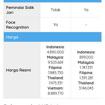
Pemindai Sidik
Tidak
Ya
Jari
Face
Ya
-
Recognition
Harga
Indonesia:
4.890.000
Indonesia:
Malaysia:
899.000
9.503.669
Malaysia:
Filipina:
1.747.331
Harga Resmi
7.885.730
Filipina:
Thailand:
1.391.281
7.475.331
Thailand:
Vietnam:
3.146.045
8.889.770