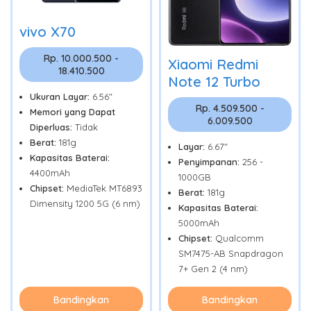
vivo X70
Rp. 10.000.500 -
Xiaomi Redmi
18.410.500
Note 12 Turbo
Ukuran Layar:
6.56"
Rp. 4.509.500 -
Memori yang Dapat
6.009.500
Diperluas:
Tidak
Berat:
181g
Layar:
6.67"
Kapasitas Baterai:
Penyimpanan:
256 -
4400mAh
1000GB
Chipset:
MediaTek MT6893
Berat:
181g
Dimensity 1200 5G (6 nm)
Kapasitas Baterai:
5000mAh
Chipset:
Qualcomm
SM7475-AB Snapdragon
7+ Gen 2 (4 nm)
Bandingkan
Bandingkan