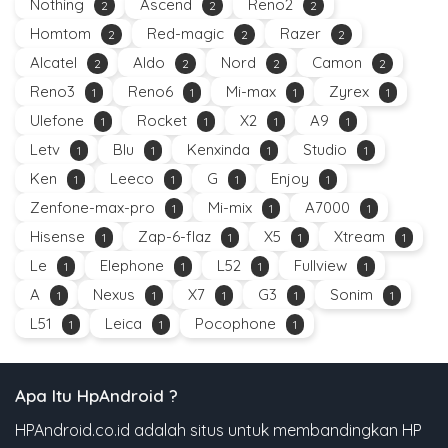
Nothing
Ascend
Reno2
2
2
2
Homtom
Red-magic
Razer
2
2
2
Alcatel
Aldo
Nord
Camon
2
2
2
2
Reno3
Reno6
Mi-max
Zyrex
1
1
1
1
Ulefone
Rocket
X2
A9
1
1
1
1
Letv
Blu
Kenxinda
Studio
1
1
1
1
Ken
Leeco
G
Enjoy
1
1
1
1
Zenfone-max-pro
Mi-mix
A7000
1
1
1
Hisense
Zap-6-flaz
X5
Xtream
1
1
1
1
Le
Elephone
L52
Fullview
1
1
1
1
A
Nexus
X7
G3
Sonim
1
1
1
1
1
L51
Leica
Pocophone
1
1
1
Apa Itu HpAndroid ?
HPAndroid.co.id adalah situs untuk membandingkan HP