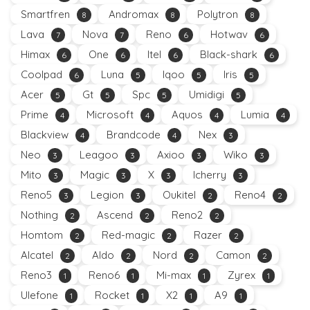
Smartfren
Andromax
Polytron
8
8
8
Lava
Nova
Reno
Hotwav
7
7
6
6
Himax
One
Itel
Black-shark
6
6
6
6
Coolpad
Luna
Iqoo
Iris
6
5
5
5
Acer
Gt
Spc
Umidigi
5
5
5
5
Prime
Microsoft
Aquos
Lumia
4
4
4
4
Blackview
Brandcode
Nex
4
4
3
Neo
Leagoo
Axioo
Wiko
3
3
3
3
Mito
Magic
X
Icherry
3
3
3
3
Reno5
Legion
Oukitel
Reno4
3
3
2
2
Nothing
Ascend
Reno2
2
2
2
Homtom
Red-magic
Razer
2
2
2
Alcatel
Aldo
Nord
Camon
2
2
2
2
Reno3
Reno6
Mi-max
Zyrex
1
1
1
1
Ulefone
Rocket
X2
A9
1
1
1
1