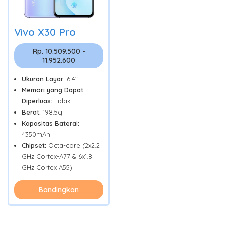
Vivo X30 Pro
Rp. 10.509.500 -
11.952.600
Ukuran Layar:
6.4"
Memori yang Dapat
Diperluas:
Tidak
Berat:
198.5g
Kapasitas Baterai:
4350mAh
Chipset:
Octa-core (2x2.2
GHz Cortex-A77 & 6x1.8
GHz Cortex A55)
Bandingkan