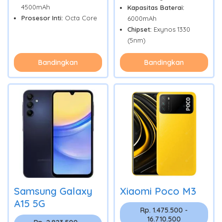
4500mAh
Kapasitas Baterai:
Prosesor Inti:
Octa Core
6000mAh
Chipset:
Exynos 1330
(5nm)
Bandingkan
Bandingkan
Samsung Galaxy
Xiaomi Poco M3
A15 5G
Rp. 1.475.500 -
16.710.500