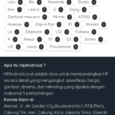
Letv
Blu
Kenxinda
Studio
1
1
1
1
Ken
Leeco
G
Enjoy
1
1
1
1
Zenfone-max-pro
Mi-mix
A7000
1
1
1
Hisense
Zap-6-flaz
X5
Xtream
1
1
1
1
Le
Elephone
L52
Fullview
1
1
1
1
A
Nexus
X7
G3
Sonim
1
1
1
1
1
L51
Leica
Pocophone
1
1
1
Apa Itu HpAndroid ?
HPAndroid.co.id adalah situs untuk membandingkan HP
secara detail yang menyangkut: spesifikasi, harga,
gambar, dimensi, dan teknologi yang dipakai dengan
maksimal 5 perbandingan.
Kontak Kami di:
Alamat: Jl. Jkt Garden City Boulevard No.1, RT.8/RW.6,
Cakung Tim., Kec. Cakung, Kota Jakarta Timur, Daerah