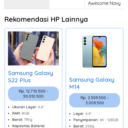
Awesome Navy
Rekomendasi HP Lainnya
Samsung Galaxy
Samsung Galaxy
S22 Plus
M14
Rp. 12.710.500 -
50.010.500
Rp. 2.509.500 -
3.009.500
Ukuran Layar:
6.6"
RAM:
8GB
Layar:
6.6"
Berat:
195g
Penyimpanan:
64 - 128GB
Kapasitas Baterai:
Berat:
206g