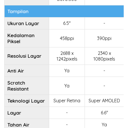
Tampilan
Ukuran Layar
6.5"
-
Kedalaman
458ppi
390ppi
Piksel
2688 x
2340 x
Resolusi Layar
1242pixels
1080pixels
Anti Air
Ya
-
Scratch
Ya
-
Resistant
Teknologi Layar
Super Retina
Super AMOLED
Layar
-
6.6"
Tahan Air
-
Ya