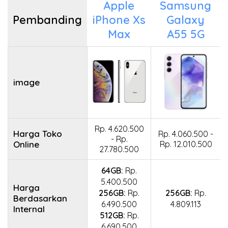
Apple
Samsung
Pembanding
iPhone Xs
Galaxy
Max
A55 5G
image
Rp. 4.620.500
Harga Toko
Rp. 4.060.500 -
- Rp.
Online
Rp. 12.010.500
27.780.500
64GB:
Rp.
5.400.500
Harga
256GB:
Rp.
256GB:
Rp.
Berdasarkan
6.490.500
4.809.113
Internal
512GB:
Rp.
6.690.500