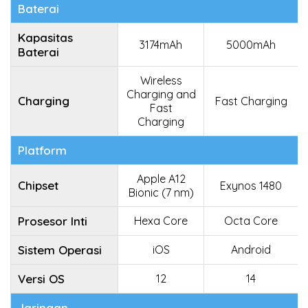
Baterai
Kapasitas
3174mAh
5000mAh
Baterai
Wireless
Charging and
Charging
Fast Charging
Fast
Charging
Platform
Apple A12
Chipset
Exynos 1480
Bionic (7 nm)
Prosesor Inti
Hexa Core
Octa Core
Sistem Operasi
iOS
Android
Versi OS
12
14
Jaringan