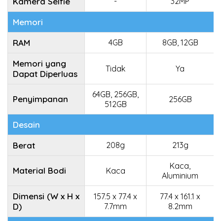
Kamera Selfie
-
32MP
Memori
RAM
4GB
8GB, 12GB
Memori yang
Tidak
Ya
Dapat Diperluas
64GB, 256GB,
Penyimpanan
256GB
512GB
Desain
Berat
208g
213g
Kaca,
Material Bodi
Kaca
Aluminium
Dimensi (W x H x
157.5 x 77.4 x
77.4 x 161.1 x
D)
7.7mm
8.2mm