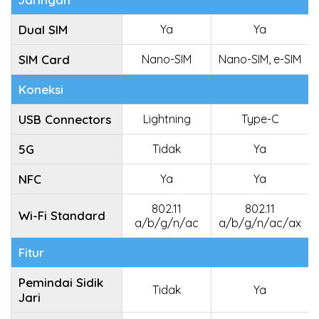
Dual SIM
Ya
Ya
SIM Card
Nano-SIM
Nano-SIM, e-SIM
Koneksi
USB Connectors
Lightning
Type-C
5G
Tidak
Ya
NFC
Ya
Ya
802.11
802.11
Wi-Fi Standard
a/b/g/n/ac
a/b/g/n/ac/ax
Fitur
Pemindai Sidik
Tidak
Ya
Jari