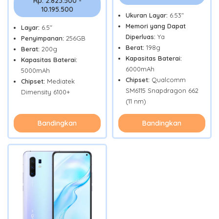
Rp. 2.823.500 -
10.195.500
Ukuran Layar:
6.53"
Memori yang Dapat
Layar:
6.5"
Diperluas:
Ya
Penyimpanan:
256GB
Berat:
198g
Berat:
200g
Kapasitas Baterai:
Kapasitas Baterai:
6000mAh
5000mAh
Chipset:
Qualcomm
Chipset:
Mediatek
SM6115 Snapdragon 662
Dimensity 6100+
(11 nm)
Bandingkan
Bandingkan