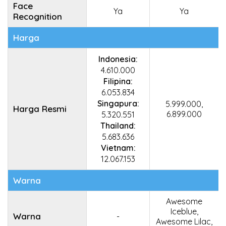
Face
Ya
Ya
Recognition
Harga
Indonesia:
4.610.000
Filipina:
6.053.834
Singapura:
5.999.000,
Harga Resmi
6.899.000
5.320.551
Thailand:
5.683.636
Vietnam:
12.067.153
Warna
Awesome
Iceblue,
Warna
-
Awesome Lilac,