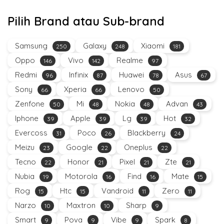
Pilih Brand atau Sub-brand
Samsung
Galaxy
Xiaomi
250
248
181
Oppo
Vivo
Realme
146
142
97
Redmi
Infinix
Huawei
Asus
96
87
78
67
Sony
Xperia
Lenovo
66
66
50
Zenfone
Mi
Nokia
Advan
50
48
48
43
Iphone
Apple
Lg
Hot
39
39
39
32
Evercoss
Poco
Blackberry
31
26
24
Meizu
Google
Oneplus
23
22
22
Tecno
Honor
Pixel
Zte
22
21
21
21
Nubia
Motorola
Find
Mate
19
16
16
15
Rog
Htc
Vandroid
Zero
15
15
11
11
Narzo
Maxtron
Sharp
10
10
9
Smart
Pova
Vibe
Spark
9
9
9
8