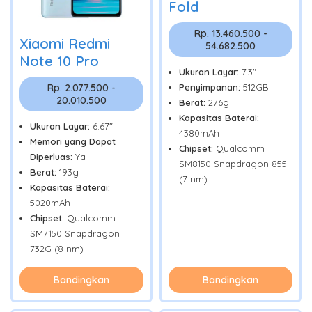
Fold
Rp. 13.460.500 -
Xiaomi Redmi
54.682.500
Note 10 Pro
Ukuran Layar:
7.3"
Rp. 2.077.500 -
Penyimpanan:
512GB
20.010.500
Berat:
276g
Kapasitas Baterai:
Ukuran Layar:
6.67"
4380mAh
Memori yang Dapat
Chipset:
Qualcomm
Diperluas:
Ya
SM8150 Snapdragon 855
Berat:
193g
(7 nm)
Kapasitas Baterai:
5020mAh
Chipset:
Qualcomm
SM7150 Snapdragon
732G (8 nm)
Bandingkan
Bandingkan