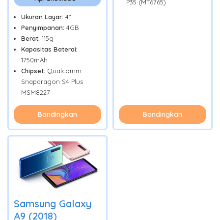
P35 (MT6765)
Ukuran Layar:
4"
Penyimpanan:
4GB
Berat:
115g
Kapasitas Baterai:
1750mAh
Chipset:
Qualcomm
Snapdragon S4 Plus
MSM8227
Bandingkan
Bandingkan
Samsung Galaxy
A9 (2018)