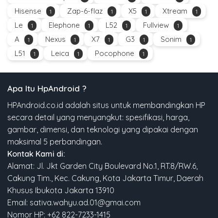
Hisense
Zap-6-flaz
X5
Xtream
1
1
1
1
Le
Elephone
L52
Fullview
1
1
1
1
A
Nexus
X7
G3
Sonim
1
1
1
1
1
L51
Leica
Pocophone
1
1
1
Apa Itu HpAndroid ?
HPAndroid.co.id adalah situs untuk membandingkan HP
secara detail yang menyangkut: spesifikasi, harga,
gambar, dimensi, dan teknologi yang dipakai dengan
maksimal 5 perbandingan.
Kontak Kami di:
Alamat: Jl. Jkt Garden City Boulevard No.1, RT.8/RW.6,
Cakung Tim., Kec. Cakung, Kota Jakarta Timur, Daerah
Khusus Ibukota Jakarta 13910
Email: sativa.wahyu.ad.01@gmai.com
Nomor HP: +62 822-7233-1415