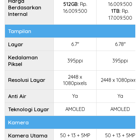
Harga
512GB:
Rp.
16.009.500
Berdasarkan
16.009.500
1TB:
Rp.
Internal
17.009.500
Tampilan
Layar
6.7"
6.78"
Kedalaman
395ppi
395ppi
Piksel
2448 x
Resolusi Layar
2448 x 1080pixels
1080pixels
Anti Air
Ya
Ya
Teknologi Layar
AMOLED
AMOLED
Kamera
Kamera Utama
50 + 13 + 5MP
50 + 13 + 5MP