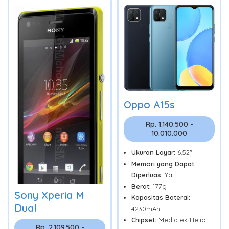
Oppo A15s
Rp. 1.140.500 -
10.010.000
Ukuran Layar:
6.52"
Memori yang Dapat
Diperluas:
Ya
Berat:
177g
Sony Xperia M
Kapasitas Baterai:
Dual
4230mAh
Chipset:
MediaTek Helio
Rp. 2.109.500 -