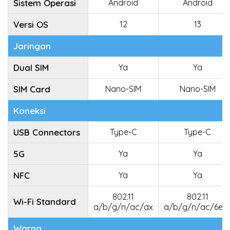
Sistem Operasi
Android
Android
Versi OS
12
13
Jaringan
Dual SIM
Ya
Ya
SIM Card
Nano-SIM
Nano-SIM
Koneksi
USB Connectors
Type-C
Type-C
5G
Ya
Ya
NFC
Ya
Ya
802.11
802.11
Wi-Fi Standard
a/b/g/n/ac/ax
a/b/g/n/ac/6e/
Warna