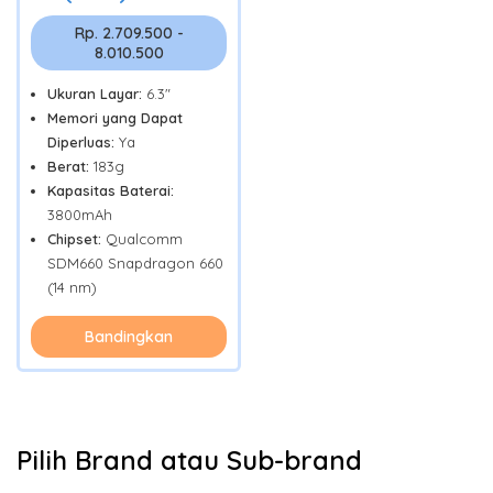
Rp. 2.709.500 -
8.010.500
Ukuran Layar:
6.3"
Memori yang Dapat
Diperluas:
Ya
Berat:
183g
Kapasitas Baterai:
3800mAh
Chipset:
Qualcomm
SDM660 Snapdragon 660
(14 nm)
Bandingkan
Pilih Brand atau Sub-brand