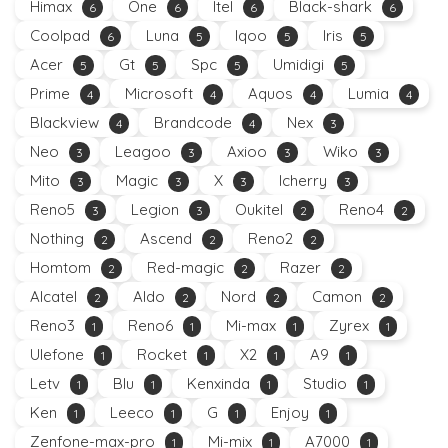
Himax
One
Itel
Black-shark
6
6
6
6
Coolpad
Luna
Iqoo
Iris
6
5
5
5
Acer
Gt
Spc
Umidigi
5
5
5
5
Prime
Microsoft
Aquos
Lumia
4
4
4
4
Blackview
Brandcode
Nex
4
4
3
Neo
Leagoo
Axioo
Wiko
3
3
3
3
Mito
Magic
X
Icherry
3
3
3
3
Reno5
Legion
Oukitel
Reno4
3
3
2
2
Nothing
Ascend
Reno2
2
2
2
Homtom
Red-magic
Razer
2
2
2
Alcatel
Aldo
Nord
Camon
2
2
2
2
Reno3
Reno6
Mi-max
Zyrex
1
1
1
1
Ulefone
Rocket
X2
A9
1
1
1
1
Letv
Blu
Kenxinda
Studio
1
1
1
1
Ken
Leeco
G
Enjoy
1
1
1
1
Zenfone-max-pro
Mi-mix
A7000
1
1
1