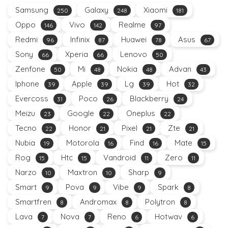
Samsung
Galaxy
Xiaomi
250
248
181
Oppo
Vivo
Realme
146
142
97
Redmi
Infinix
Huawei
Asus
96
87
78
67
Sony
Xperia
Lenovo
66
66
50
Zenfone
Mi
Nokia
Advan
50
48
48
43
Iphone
Apple
Lg
Hot
39
39
39
32
Evercoss
Poco
Blackberry
31
26
24
Meizu
Google
Oneplus
23
22
22
Tecno
Honor
Pixel
Zte
22
21
21
21
Nubia
Motorola
Find
Mate
19
16
16
15
Rog
Htc
Vandroid
Zero
15
15
11
11
Narzo
Maxtron
Sharp
10
10
9
Smart
Pova
Vibe
Spark
9
9
9
8
Smartfren
Andromax
Polytron
8
8
8
Lava
Nova
Reno
Hotwav
7
7
6
6