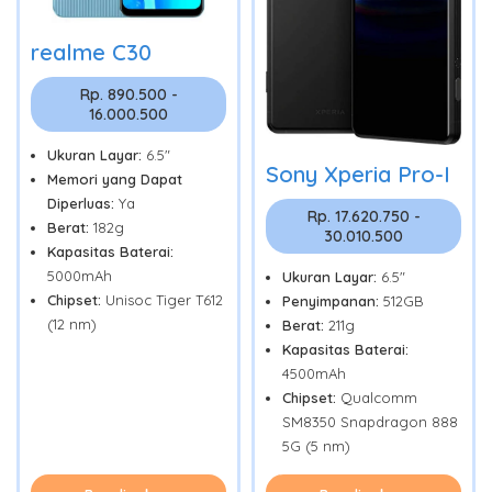
realme C30
Rp. 890.500 -
16.000.500
Ukuran Layar:
6.5"
Sony Xperia Pro-I
Memori yang Dapat
Diperluas:
Ya
Rp. 17.620.750 -
Berat:
182g
30.010.500
Kapasitas Baterai:
5000mAh
Ukuran Layar:
6.5"
Chipset:
Unisoc Tiger T612
Penyimpanan:
512GB
(12 nm)
Berat:
211g
Kapasitas Baterai:
4500mAh
Chipset:
Qualcomm
SM8350 Snapdragon 888
5G (5 nm)