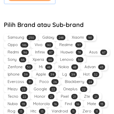
Pilih Brand atau Sub-brand
Samsung
Galaxy
Xiaomi
250
248
181
Oppo
Vivo
Realme
146
142
97
Redmi
Infinix
Huawei
Asus
96
87
78
67
Sony
Xperia
Lenovo
66
66
50
Zenfone
Mi
Nokia
Advan
50
48
48
43
Iphone
Apple
Lg
Hot
39
39
39
32
Evercoss
Poco
Blackberry
31
26
24
Meizu
Google
Oneplus
23
22
22
Tecno
Honor
Pixel
Zte
22
21
21
21
Nubia
Motorola
Find
Mate
19
16
16
15
Rog
Htc
Vandroid
Zero
15
15
11
11