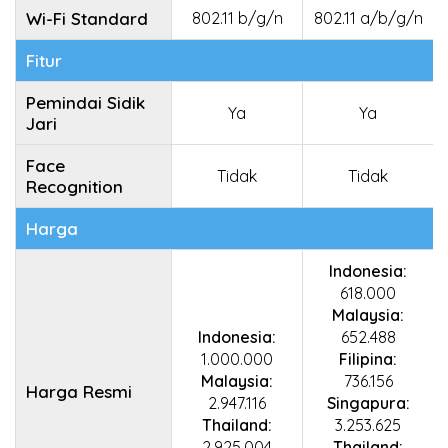
Wi-Fi Standard
802.11 b/g/n
802.11 a/b/g/n
Fitur
Pemindai Sidik
Ya
Ya
Jari
Face
Tidak
Tidak
Recognition
Harga
Indonesia:
618.000
Malaysia:
Indonesia:
652.488
1.000.000
Filipina:
Malaysia:
736.156
Harga Resmi
2.947.116
Singapura:
Thailand:
3.253.625
2.925.004
Thailand: