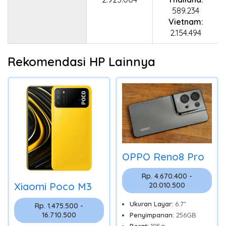
589.234
Vietnam:
2.154.494
Rekomendasi HP Lainnya
OPPO Reno8 Pro
Rp. 4.670.400 -
Xiaomi Poco M3
20.010.500
Ukuran Layar:
6.7"
Rp. 1.475.500 -
16.710.500
Penyimpanan:
256GB
Berat:
185g