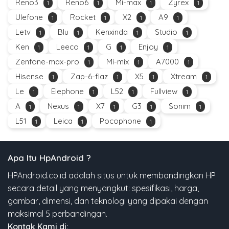
Reno3
Reno6
Mi-max
Zyrex
1
1
1
1
Ulefone
Rocket
X2
A9
1
1
1
1
Letv
Blu
Kenxinda
Studio
1
1
1
1
Ken
Leeco
G
Enjoy
1
1
1
1
Zenfone-max-pro
Mi-mix
A7000
1
1
1
Hisense
Zap-6-flaz
X5
Xtream
1
1
1
1
Le
Elephone
L52
Fullview
1
1
1
1
A
Nexus
X7
G3
Sonim
1
1
1
1
1
L51
Leica
Pocophone
1
1
1
Apa Itu HpAndroid ?
HPAndroid.co.id adalah situs untuk membandingkan HP
secara detail yang menyangkut: spesifikasi, harga,
gambar, dimensi, dan teknologi yang dipakai dengan
maksimal 5 perbandingan.
Kontak Kami di: