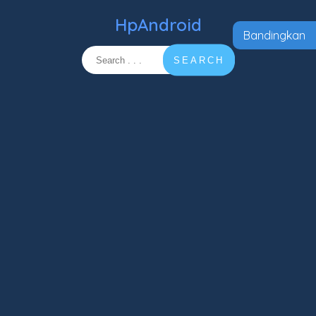
HpAndroid
Bandingkan
SEARCH