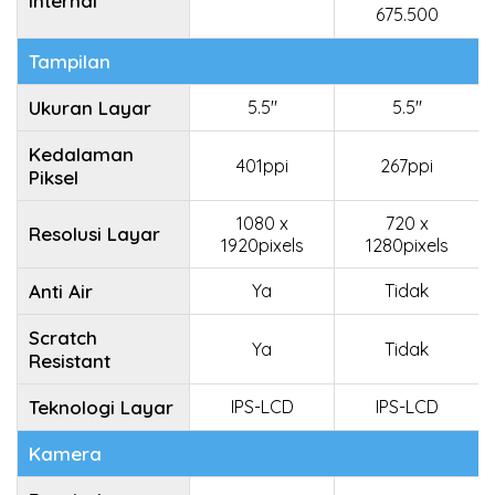
Internal
675.500
Tampilan
Ukuran Layar
5.5"
5.5"
Kedalaman
401ppi
267ppi
Piksel
1080 x
720 x
Resolusi Layar
1920pixels
1280pixels
Anti Air
Ya
Tidak
Scratch
Ya
Tidak
Resistant
Teknologi Layar
IPS-LCD
IPS-LCD
Kamera