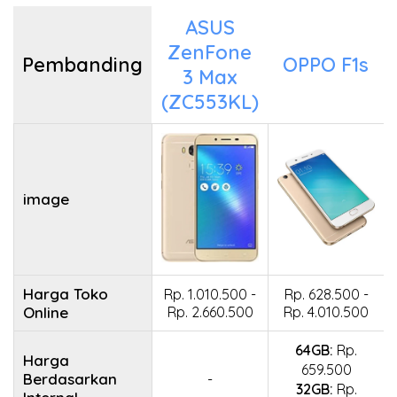
ASUS
ZenFone
Pembanding
OPPO F1s
3 Max
image
Harga Toko
Rp. 1.010.500 -
Rp. 628.500 -
Online
Rp. 2.660.500
Rp. 4.010.500
64GB:
Rp.
Harga
659.500
Berdasarkan
-
32GB:
Rp.