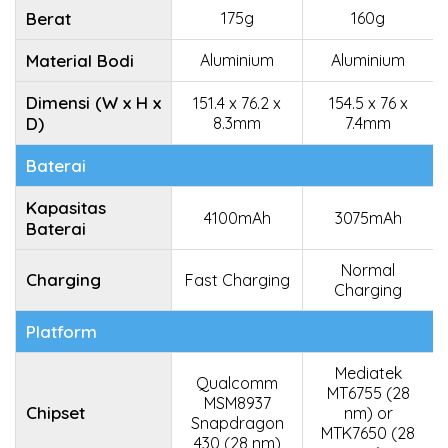
Berat
175g
160g
Material Bodi
Aluminium
Aluminium
Dimensi (W x H x
151.4 x 76.2 x
154.5 x 76 x
D)
8.3mm
7.4mm
Baterai
Kapasitas
4100mAh
3075mAh
Baterai
Normal
Charging
Fast Charging
Charging
Platform
Mediatek
Qualcomm
MT6755 (28
MSM8937
Chipset
nm) or
Snapdragon
MTK7650 (28
430 (28 nm)