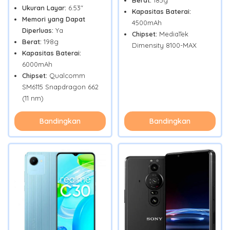
Ukuran Layar:
6.53"
Kapasitas Baterai:
Memori yang Dapat
4500mAh
Diperluas:
Ya
Chipset:
MediaTek
Berat:
198g
Dimensity 8100-MAX
Kapasitas Baterai:
6000mAh
Chipset:
Qualcomm
SM6115 Snapdragon 662
(11 nm)
Bandingkan
Bandingkan