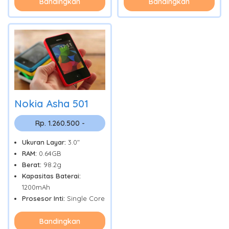
Bandingkan
Bandingkan
Nokia Asha 501
Rp. 1.260.500 -
Ukuran Layar:
3.0"
RAM:
0.64GB
Berat:
98.2g
Kapasitas Baterai:
1200mAh
Prosesor Inti:
Single Core
Bandingkan