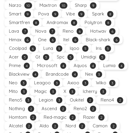
Narzo
Maxtron
Sharp
10
10
9
Smart
Pova
Vibe
Spark
9
9
9
8
Smartfren
Andromax
Polytron
8
8
8
Lava
Nova
Reno
Hotwav
7
7
6
6
Himax
One
Itel
Black-shark
6
6
6
6
Coolpad
Luna
Iqoo
Iris
6
5
5
5
Acer
Gt
Spc
Umidigi
5
5
5
5
Prime
Microsoft
Aquos
Lumia
4
4
4
4
Blackview
Brandcode
Nex
4
4
3
Neo
Leagoo
Axioo
Wiko
3
3
3
3
Mito
Magic
X
Icherry
3
3
3
3
Reno5
Legion
Oukitel
Reno4
3
3
2
2
Nothing
Ascend
Reno2
2
2
2
Homtom
Red-magic
Razer
2
2
2
Alcatel
Aldo
Nord
Camon
2
2
2
2