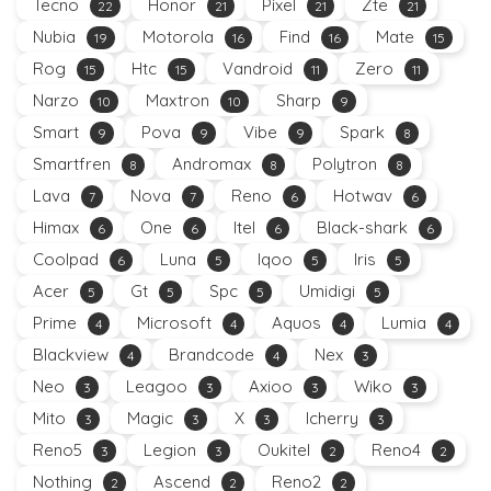
Tecno
Honor
Pixel
Zte
22
21
21
21
Nubia
Motorola
Find
Mate
19
16
16
15
Rog
Htc
Vandroid
Zero
15
15
11
11
Narzo
Maxtron
Sharp
10
10
9
Smart
Pova
Vibe
Spark
9
9
9
8
Smartfren
Andromax
Polytron
8
8
8
Lava
Nova
Reno
Hotwav
7
7
6
6
Himax
One
Itel
Black-shark
6
6
6
6
Coolpad
Luna
Iqoo
Iris
6
5
5
5
Acer
Gt
Spc
Umidigi
5
5
5
5
Prime
Microsoft
Aquos
Lumia
4
4
4
4
Blackview
Brandcode
Nex
4
4
3
Neo
Leagoo
Axioo
Wiko
3
3
3
3
Mito
Magic
X
Icherry
3
3
3
3
Reno5
Legion
Oukitel
Reno4
3
3
2
2
Nothing
Ascend
Reno2
2
2
2