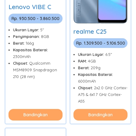
Lenovo VIBE C
Rp. 930.500 - 3.860.500
Ukuran Layar:
5"
realme C25
Penyimpanan:
8GB
Rp. 1.309.500 - 5.106.500
Berat:
166g
Kapasitas Baterai:
Ukuran Layar:
6.5"
2300mAh
RAM:
4GB
Chipset:
Qualcomm
Berat:
209g
MSM8909 Snapdragon
Kapasitas Baterai:
210 (28 nm)
6000mAh
Chipset:
2x2.0 GHz Cortex-
A75 & 6x1.7 GHz Cortex-
A55
Bandingkan
Bandingkan