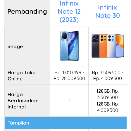
Infinix
Infinix
Pembanding
Note 12
Note 30
(2023)
image
Harga Toko
Rp. 1.010.499 -
Rp. 3.509.500 -
Online
Rp. 28.009.500
Rp. 4.009.500
128GB:
Rp.
Harga
3.509.500
Berdasarkan
-
128GB:
Rp.
Internal
4.009.500
Tampilan