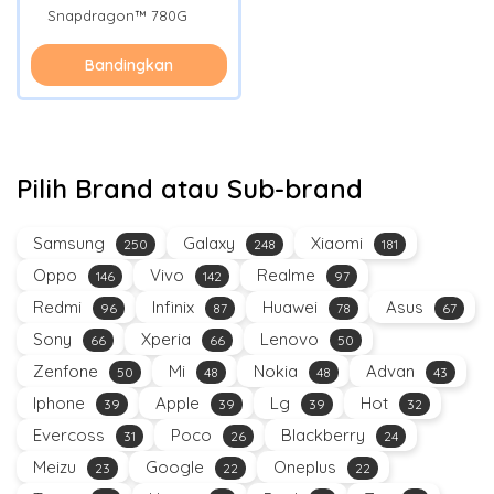
Snapdragon™ 780G
Bandingkan
Pilih Brand atau Sub-brand
Samsung
Galaxy
Xiaomi
250
248
181
Oppo
Vivo
Realme
146
142
97
Redmi
Infinix
Huawei
Asus
96
87
78
67
Sony
Xperia
Lenovo
66
66
50
Zenfone
Mi
Nokia
Advan
50
48
48
43
Iphone
Apple
Lg
Hot
39
39
39
32
Evercoss
Poco
Blackberry
31
26
24
Meizu
Google
Oneplus
23
22
22