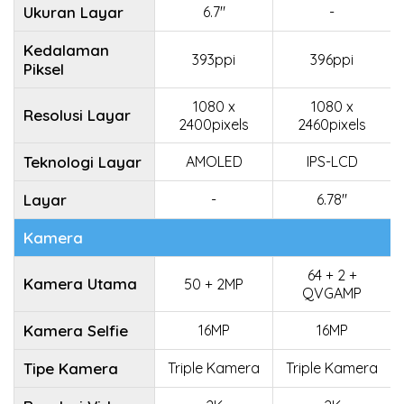
Ukuran Layar
6.7"
-
Kedalaman
393ppi
396ppi
Piksel
1080 x
1080 x
Resolusi Layar
2400pixels
2460pixels
Teknologi Layar
AMOLED
IPS-LCD
Layar
-
6.78"
Kamera
64 + 2 +
Kamera Utama
50 + 2MP
QVGAMP
Kamera Selfie
16MP
16MP
Tipe Kamera
Triple Kamera
Triple Kamera