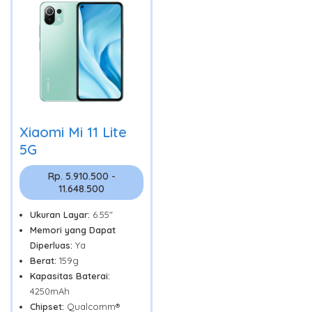
Xiaomi Mi 11 Lite
5G
Rp. 5.910.500 -
11.648.500
Ukuran Layar:
6.55"
Memori yang Dapat
Diperluas:
Ya
Berat:
159g
Kapasitas Baterai:
4250mAh
Chipset:
Qualcomm®