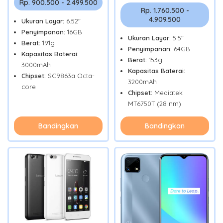
Rp. 900.500 - 2.499.500
Rp. 1.760.500 -
4.909.500
Ukuran Layar:
6.52"
Penyimpanan:
16GB
Ukuran Layar:
5.5"
Berat:
191g
Penyimpanan:
64GB
Kapasitas Baterai:
Berat:
153g
3000mAh
Kapasitas Baterai:
Chipset:
SC9863a Octa-
3200mAh
core
Chipset:
Mediatek
MT6750T (28 nm)
Bandingkan
Bandingkan