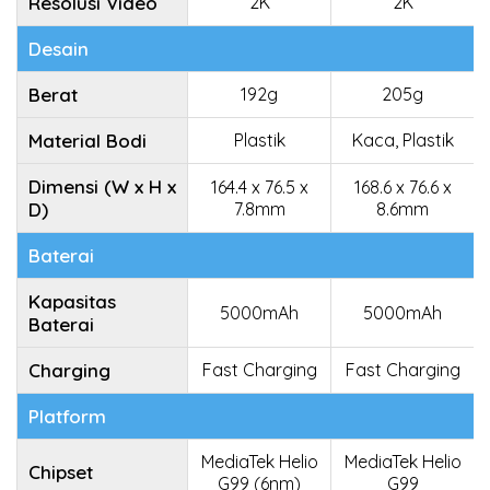
Resolusi Video
2K
2K
Desain
Berat
192g
205g
Material Bodi
Plastik
Kaca, Plastik
Dimensi (W x H x
164.4 x 76.5 x
168.6 x 76.6 x
D)
7.8mm
8.6mm
Baterai
Kapasitas
5000mAh
5000mAh
Baterai
Charging
Fast Charging
Fast Charging
Platform
MediaTek Helio
MediaTek Helio
Chipset
G99 (6nm)
G99