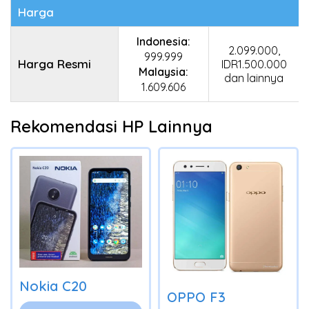
Harga
Indonesia:
2.099.000,
999.999
Harga Resmi
IDR1.500.000
Malaysia:
dan lainnya
1.609.606
Rekomendasi HP Lainnya
Nokia C20
OPPO F3