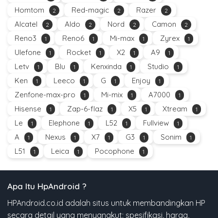
Homtom
Red-magic
Razer
2
2
2
Alcatel
Aldo
Nord
Camon
2
2
2
2
Reno3
Reno6
Mi-max
Zyrex
1
1
1
1
Ulefone
Rocket
X2
A9
1
1
1
1
Letv
Blu
Kenxinda
Studio
1
1
1
1
Ken
Leeco
G
Enjoy
1
1
1
1
Zenfone-max-pro
Mi-mix
A7000
1
1
1
Hisense
Zap-6-flaz
X5
Xtream
1
1
1
1
Le
Elephone
L52
Fullview
1
1
1
1
A
Nexus
X7
G3
Sonim
1
1
1
1
1
L51
Leica
Pocophone
1
1
1
Apa Itu HpAndroid ?
HPAndroid.co.id adalah situs untuk membandingkan HP
secara detail yang menyangkut: spesifikasi, harga,