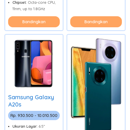
Chipset:
Octa-core CPU,
11nm, up to 1.8GHz
Bandingkan
Bandingkan
Samsung Galaxy
A20s
Rp. 930.500 - 10.010.500
Ukuran Layar:
6.5"