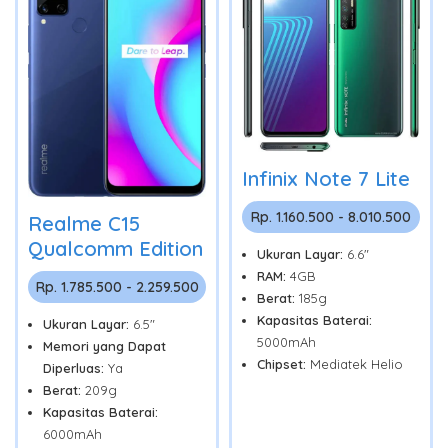
Infinix Note 7 Lite
Rp. 1.160.500 - 8.010.500
Realme C15
Qualcomm Edition
Ukuran Layar:
6.6"
RAM:
4GB
Rp. 1.785.500 - 2.259.500
Berat:
185g
Kapasitas Baterai:
Ukuran Layar:
6.5"
5000mAh
Memori yang Dapat
Chipset:
Mediatek Helio
Diperluas:
Ya
Berat:
209g
Kapasitas Baterai:
6000mAh