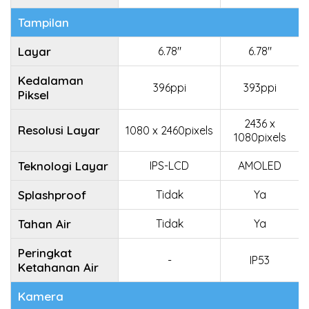
Tampilan
Layar
6.78"
6.78"
Kedalaman
396ppi
393ppi
Piksel
2436 x
Resolusi Layar
1080 x 2460pixels
1080pixels
Teknologi Layar
IPS-LCD
AMOLED
Splashproof
Tidak
Ya
Tahan Air
Tidak
Ya
Peringkat
-
IP53
Ketahanan Air
Kamera