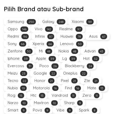
Pilih Brand atau Sub-brand
Samsung
Galaxy
Xiaomi
250
248
181
Oppo
Vivo
Realme
146
142
97
Redmi
Infinix
Huawei
Asus
96
87
78
67
Sony
Xperia
Lenovo
66
66
50
Zenfone
Mi
Nokia
Advan
50
48
48
43
Iphone
Apple
Lg
Hot
39
39
39
32
Evercoss
Poco
Blackberry
31
26
24
Meizu
Google
Oneplus
23
22
22
Tecno
Honor
Pixel
Zte
22
21
21
21
Nubia
Motorola
Find
Mate
19
16
16
15
Rog
Htc
Vandroid
Zero
15
15
11
11
Narzo
Maxtron
Sharp
10
10
9
Smart
Pova
Vibe
Spark
9
9
9
8