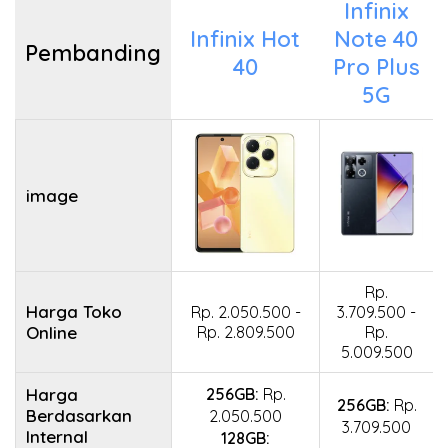
Infinix
Infinix Hot
Note 40
Pembanding
40
Pro Plus
5G
image
Rp.
Harga Toko
Rp. 2.050.500 -
3.709.500 -
Online
Rp. 2.809.500
Rp.
5.009.500
Harga
256GB:
Rp.
256GB:
Rp.
Berdasarkan
2.050.500
3.709.500
Internal
128GB: