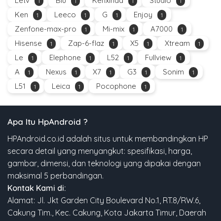
Letv
Blu
Kenxinda
Studio
1
1
1
1
Ken
Leeco
G
Enjoy
1
1
1
1
Zenfone-max-pro
Mi-mix
A7000
1
1
1
Hisense
Zap-6-flaz
X5
Xtream
1
1
1
1
Le
Elephone
L52
Fullview
1
1
1
1
A
Nexus
X7
G3
Sonim
1
1
1
1
1
L51
Leica
Pocophone
1
1
1
Apa Itu HpAndroid ?
HPAndroid.co.id adalah situs untuk membandingkan HP
secara detail yang menyangkut: spesifikasi, harga,
gambar, dimensi, dan teknologi yang dipakai dengan
maksimal 5 perbandingan.
Kontak Kami di:
Alamat: Jl. Jkt Garden City Boulevard No.1, RT.8/RW.6,
Cakung Tim., Kec. Cakung, Kota Jakarta Timur, Daerah