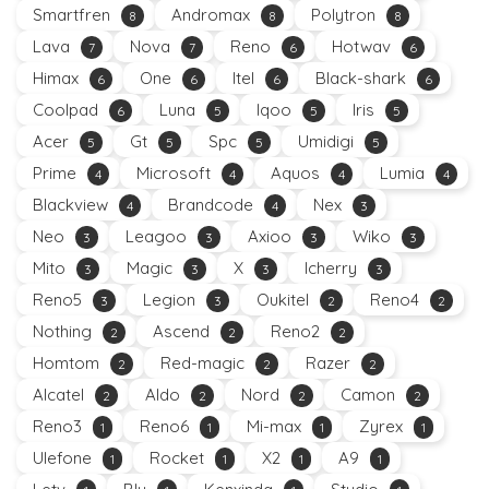
Smartfren
Andromax
Polytron
8
8
8
Lava
Nova
Reno
Hotwav
7
7
6
6
Himax
One
Itel
Black-shark
6
6
6
6
Coolpad
Luna
Iqoo
Iris
6
5
5
5
Acer
Gt
Spc
Umidigi
5
5
5
5
Prime
Microsoft
Aquos
Lumia
4
4
4
4
Blackview
Brandcode
Nex
4
4
3
Neo
Leagoo
Axioo
Wiko
3
3
3
3
Mito
Magic
X
Icherry
3
3
3
3
Reno5
Legion
Oukitel
Reno4
3
3
2
2
Nothing
Ascend
Reno2
2
2
2
Homtom
Red-magic
Razer
2
2
2
Alcatel
Aldo
Nord
Camon
2
2
2
2
Reno3
Reno6
Mi-max
Zyrex
1
1
1
1
Ulefone
Rocket
X2
A9
1
1
1
1