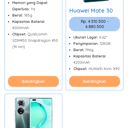
Memori yang Dapat
Diperluas:
Ya
Huawei Mate 30
Berat:
183g
Rp. 4.510.500 -
Kapasitas Baterai:
6.880.500
4000mAh
Chipset:
Qualcomm
Ukuran Layar:
6.62"
SDM450 Snapdragon 450
Penyimpanan:
128GB
(14 nm)
Berat:
196g
Kapasitas Baterai:
4200mAh
Chipset:
HUAWEI Kirin 990
Bandingkan
Bandingkan