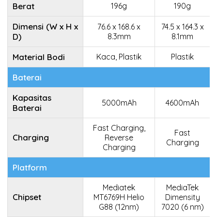
Berat
196g
190g
Dimensi (W x H x
76.6 x 168.6 x
74.5 x 164.3 x
D)
8.3mm
8.1mm
Material Bodi
Kaca, Plastik
Plastik
Baterai
Kapasitas
5000mAh
4600mAh
Baterai
Fast Charging,
Fast
Charging
Reverse
Charging
Charging
Platform
Mediatek
MediaTek
Chipset
MT6769H Helio
Dimensity
G88 (12nm)
7020 (6 nm)