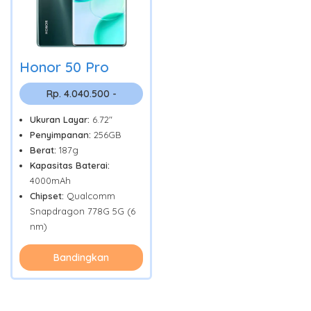
Honor 50 Pro
Rp. 4.040.500 -
Ukuran Layar:
6.72"
Penyimpanan:
256GB
Berat:
187g
Kapasitas Baterai:
4000mAh
Chipset:
Qualcomm
Snapdragon 778G 5G (6
nm)
Bandingkan