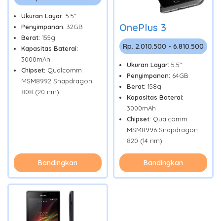
Ukuran Layar:
5.5"
OnePlus 3
Penyimpanan:
32GB
Berat:
155g
Rp. 2.010.500 - 6.810.500
Kapasitas Baterai:
3000mAh
Ukuran Layar:
5.5"
Chipset:
Qualcomm
Penyimpanan:
64GB
MSM8992 Snapdragon
Berat:
158g
808 (20 nm)
Kapasitas Baterai:
3000mAh
Chipset:
Qualcomm
MSM8996 Snapdragon
820 (14 nm)
Bandingkan
Bandingkan