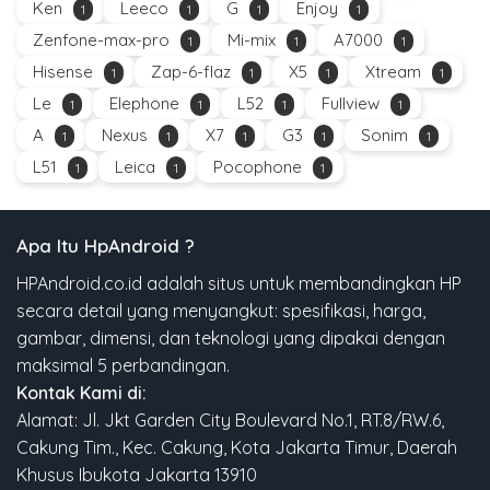
Ken
Leeco
G
Enjoy
1
1
1
1
Zenfone-max-pro
Mi-mix
A7000
1
1
1
Hisense
Zap-6-flaz
X5
Xtream
1
1
1
1
Le
Elephone
L52
Fullview
1
1
1
1
A
Nexus
X7
G3
Sonim
1
1
1
1
1
L51
Leica
Pocophone
1
1
1
Apa Itu HpAndroid ?
HPAndroid.co.id adalah situs untuk membandingkan HP
secara detail yang menyangkut: spesifikasi, harga,
gambar, dimensi, dan teknologi yang dipakai dengan
maksimal 5 perbandingan.
Kontak Kami di:
Alamat: Jl. Jkt Garden City Boulevard No.1, RT.8/RW.6,
Cakung Tim., Kec. Cakung, Kota Jakarta Timur, Daerah
Khusus Ibukota Jakarta 13910