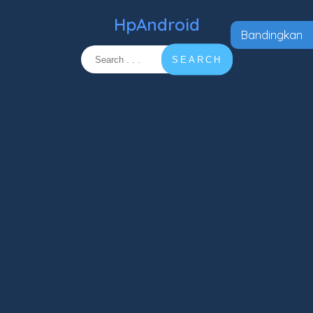
HpAndroid
Bandingkan
SEARCH