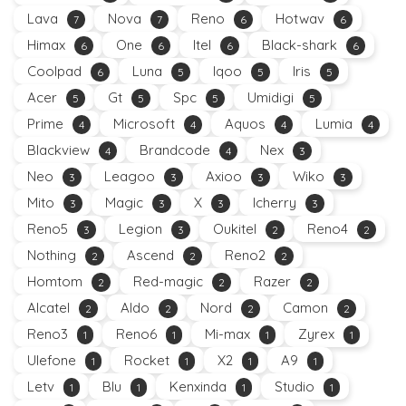
Lava
Nova
Reno
Hotwav
7
7
6
6
Himax
One
Itel
Black-shark
6
6
6
6
Coolpad
Luna
Iqoo
Iris
6
5
5
5
Acer
Gt
Spc
Umidigi
5
5
5
5
Prime
Microsoft
Aquos
Lumia
4
4
4
4
Blackview
Brandcode
Nex
4
4
3
Neo
Leagoo
Axioo
Wiko
3
3
3
3
Mito
Magic
X
Icherry
3
3
3
3
Reno5
Legion
Oukitel
Reno4
3
3
2
2
Nothing
Ascend
Reno2
2
2
2
Homtom
Red-magic
Razer
2
2
2
Alcatel
Aldo
Nord
Camon
2
2
2
2
Reno3
Reno6
Mi-max
Zyrex
1
1
1
1
Ulefone
Rocket
X2
A9
1
1
1
1
Letv
Blu
Kenxinda
Studio
1
1
1
1