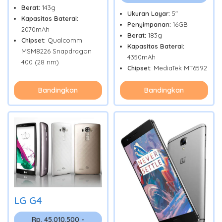
Berat:
143g
Ukuran Layar:
5"
Kapasitas Baterai:
Penyimpanan:
16GB
2070mAh
Berat:
183g
Chipset:
Qualcomm
Kapasitas Baterai:
MSM8226 Snapdragon
4350mAh
400 (28 nm)
Chipset:
MediaTek MT6592
Bandingkan
Bandingkan
LG G4
Rp. 45.010.500 -