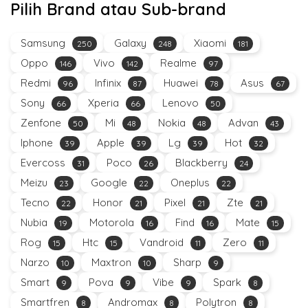
Pilih Brand atau Sub-brand
Samsung
Galaxy
Xiaomi
250
248
181
Oppo
Vivo
Realme
146
142
97
Redmi
Infinix
Huawei
Asus
96
87
78
67
Sony
Xperia
Lenovo
66
66
50
Zenfone
Mi
Nokia
Advan
50
48
48
43
Iphone
Apple
Lg
Hot
39
39
39
32
Evercoss
Poco
Blackberry
31
26
24
Meizu
Google
Oneplus
23
22
22
Tecno
Honor
Pixel
Zte
22
21
21
21
Nubia
Motorola
Find
Mate
19
16
16
15
Rog
Htc
Vandroid
Zero
15
15
11
11
Narzo
Maxtron
Sharp
10
10
9
Smart
Pova
Vibe
Spark
9
9
9
8
Smartfren
Andromax
Polytron
8
8
8