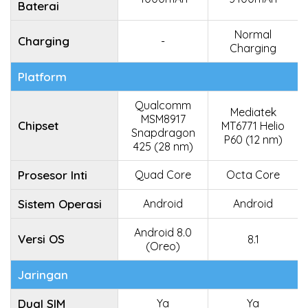
Baterai
Normal
Charging
-
Charging
Platform
Qualcomm
Mediatek
MSM8917
Chipset
MT6771 Helio
Snapdragon
P60 (12 nm)
425 (28 nm)
Prosesor Inti
Quad Core
Octa Core
Sistem Operasi
Android
Android
Android 8.0
Versi OS
8.1
(Oreo)
Jaringan
Dual SIM
Ya
Ya