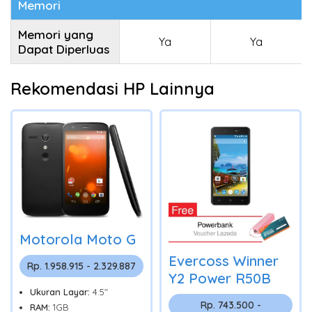
Memori
Memori yang
Ya
Ya
Dapat Diperluas
Rekomendasi HP Lainnya
Motorola Moto G
Evercoss Winner
Rp. 1.958.915 - 2.329.887
Y2 Power R50B
Ukuran Layar:
4.5"
Rp. 743.500 -
RAM:
1GB