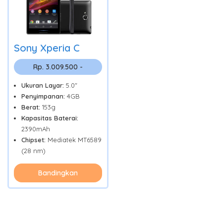
Sony Xperia C
Rp. 3.009.500 -
Ukuran Layar:
5.0"
Penyimpanan:
4GB
Berat:
153g
Kapasitas Baterai:
2390mAh
Chipset:
Mediatek MT6589
(28 nm)
Bandingkan