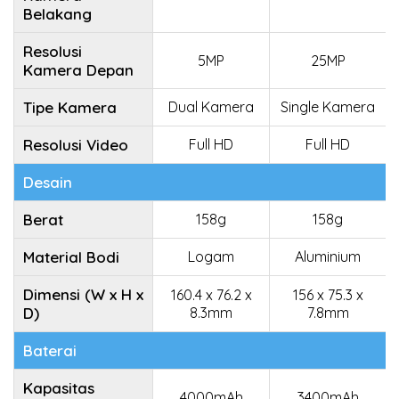
Belakang
Resolusi
5MP
25MP
Kamera Depan
Tipe Kamera
Dual Kamera
Single Kamera
Resolusi Video
Full HD
Full HD
Desain
Berat
158g
158g
Material Bodi
Logam
Aluminium
Dimensi (W x H x
160.4 x 76.2 x
156 x 75.3 x
D)
8.3mm
7.8mm
Baterai
Kapasitas
4000mAh
3400mAh