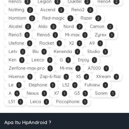
Reno5
Legion
Oukitel
Reno4
3
3
2
2
Nothing
Ascend
Reno2
2
2
2
Homtom
Red-magic
Razer
2
2
2
Alcatel
Aldo
Nord
Camon
2
2
2
2
Reno3
Reno6
Mi-max
Zyrex
1
1
1
1
Ulefone
Rocket
X2
A9
1
1
1
1
Letv
Blu
Kenxinda
Studio
1
1
1
1
Ken
Leeco
G
Enjoy
1
1
1
1
Zenfone-max-pro
Mi-mix
A7000
1
1
1
Hisense
Zap-6-flaz
X5
Xtream
1
1
1
1
Le
Elephone
L52
Fullview
1
1
1
1
A
Nexus
X7
G3
Sonim
1
1
1
1
1
L51
Leica
Pocophone
1
1
1
Apa Itu HpAndroid ?