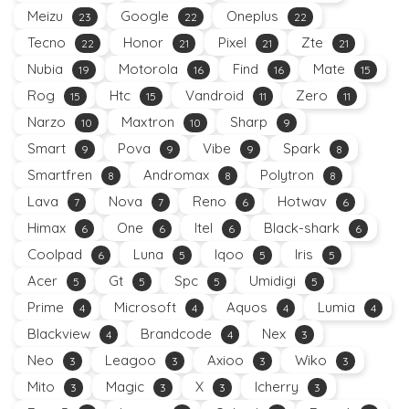
Meizu
Google
Oneplus
23
22
22
Tecno
Honor
Pixel
Zte
22
21
21
21
Nubia
Motorola
Find
Mate
19
16
16
15
Rog
Htc
Vandroid
Zero
15
15
11
11
Narzo
Maxtron
Sharp
10
10
9
Smart
Pova
Vibe
Spark
9
9
9
8
Smartfren
Andromax
Polytron
8
8
8
Lava
Nova
Reno
Hotwav
7
7
6
6
Himax
One
Itel
Black-shark
6
6
6
6
Coolpad
Luna
Iqoo
Iris
6
5
5
5
Acer
Gt
Spc
Umidigi
5
5
5
5
Prime
Microsoft
Aquos
Lumia
4
4
4
4
Blackview
Brandcode
Nex
4
4
3
Neo
Leagoo
Axioo
Wiko
3
3
3
3
Mito
Magic
X
Icherry
3
3
3
3