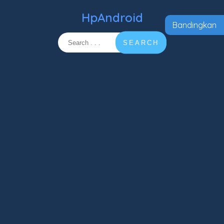
HpAndroid
Bandingkan
SEARCH