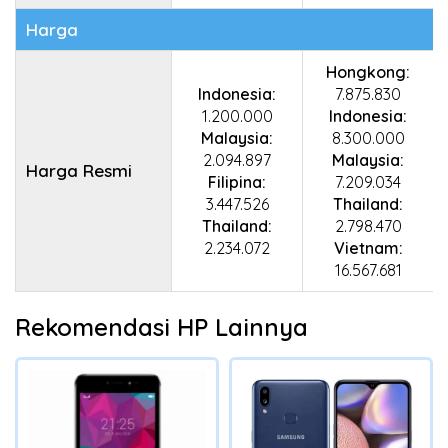
Harga
Hongkong:
Indonesia:
7.875.830
1.200.000
Indonesia:
Malaysia:
8.300.000
2.094.897
Malaysia:
Harga Resmi
Filipina:
7.209.034
3.447.526
Thailand:
Thailand:
2.798.470
2.234.072
Vietnam:
16.567.681
Rekomendasi HP Lainnya