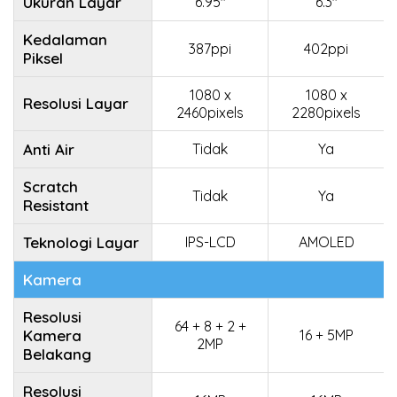
Ukuran Layar
6.95"
6.3"
Kedalaman
387ppi
402ppi
Piksel
1080 x
1080 x
Resolusi Layar
2460pixels
2280pixels
Anti Air
Tidak
Ya
Scratch
Tidak
Ya
Resistant
Teknologi Layar
IPS-LCD
AMOLED
Kamera
Resolusi
64 + 8 + 2 +
Kamera
16 + 5MP
2MP
Belakang
Resolusi