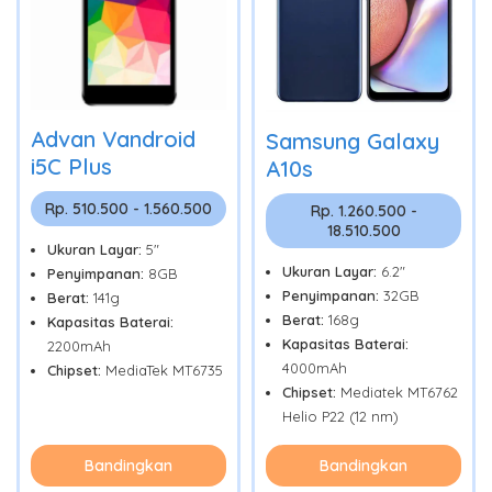
Advan Vandroid
Samsung Galaxy
i5C Plus
A10s
Rp. 510.500 - 1.560.500
Rp. 1.260.500 -
18.510.500
Ukuran Layar:
5"
Ukuran Layar:
6.2"
Penyimpanan:
8GB
Penyimpanan:
32GB
Berat:
141g
Berat:
168g
Kapasitas Baterai:
Kapasitas Baterai:
2200mAh
4000mAh
Chipset:
MediaTek MT6735
Chipset:
Mediatek MT6762
Helio P22 (12 nm)
Bandingkan
Bandingkan