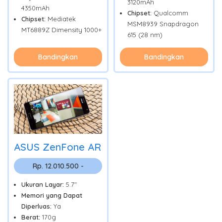
3120mAh
4350mAh
Chipset:
Qualcomm
Chipset:
Mediatek
MSM8939 Snapdragon
MT6889Z Dimensity 1000+
615 (28 nm)
Bandingkan
Bandingkan
ASUS ZenFone AR
Rp. 12.010.500 -
Ukuran Layar:
5.7"
Memori yang Dapat
Diperluas:
Ya
Berat:
170g