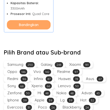
Kapasitas Baterai:
3300mAh
Prosesor Inti:
Quad Core
Bandingkan
Pilih Brand atau Sub-brand
Samsung
Galaxy
Xiaomi
250
248
181
Oppo
Vivo
Realme
146
142
97
Redmi
Infinix
Huawei
Asus
96
87
78
67
Sony
Xperia
Lenovo
66
66
50
Zenfone
Mi
Nokia
Advan
50
48
48
43
Iphone
Apple
Lg
Hot
39
39
39
32
Evercoss
Poco
Blackberry
31
26
24