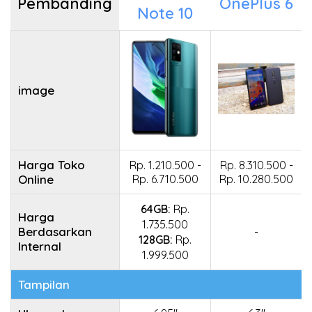
Pembanding
OnePlus 6
Note 10
image
Harga Toko
Rp. 1.210.500 -
Rp. 8.310.500 -
Online
Rp. 6.710.500
Rp. 10.280.500
64GB:
Rp.
Harga
1.735.500
Berdasarkan
-
128GB:
Rp.
Internal
1.999.500
Tampilan