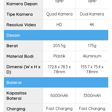
16MP
16MP
Kamera Depan
Tipe Kamera
Quad Kamera
Dual Kamera
Resolusi Video
HD
4K
Desain
Berat
205.5g
175g
Material Bodi
Plastik
Aluminium
Dimensi (W x H x
172.8 x 78.3 x
155.7 x 75.4 x
D)
7.8mm
7.8mm
Baterai
Kapasitas
5000mAh
3300mAh
Baterai
Charging
Fast Charging
Fast Charging