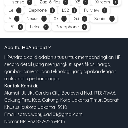
Hisense
Zap-6-flaz
X5
Xtream
1
1
1
1
Le
Elephone
L52
Fullview
1
1
1
1
A
Nexus
X7
G3
Sonim
1
1
1
1
1
L51
Leica
Pocophone
1
1
1
Apa Itu HpAndroid ?
HPAndroid.co.id adalah situs untuk membandingkan HP
secara detail yang menyangkut: spesifikasi, harga,
gambar, dimensi, dan teknologi yang dipakai dengan
maksimal 5 perbandingan.
Kontak Kami di:
Alamat: Jl. Jkt Garden City Boulevard No.1, RT.8/RW.6,
Cakung Tim., Kec. Cakung, Kota Jakarta Timur, Daerah
Khusus Ibukota Jakarta 13910
Email: sativa.wahyu.ad.01@gmai.com
Nomor HP: +62 822-7233-1415