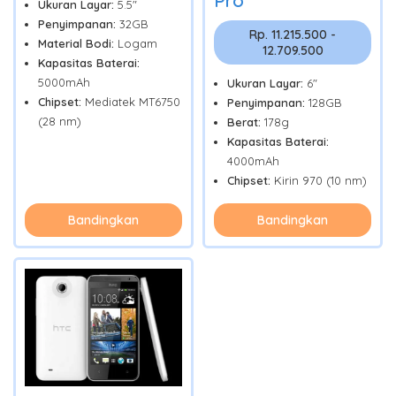
Pro
Ukuran Layar:
5.5"
Penyimpanan:
32GB
Rp. 11.215.500 -
Material Bodi:
Logam
12.709.500
Kapasitas Baterai:
5000mAh
Ukuran Layar:
6"
Chipset:
Mediatek MT6750
Penyimpanan:
128GB
(28 nm)
Berat:
178g
Kapasitas Baterai:
4000mAh
Chipset:
Kirin 970 (10 nm)
Bandingkan
Bandingkan