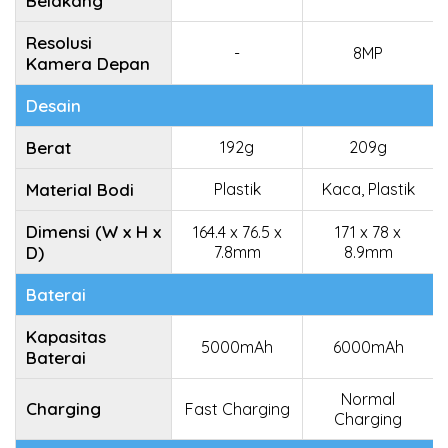
Belakang
Resolusi
-
8MP
Kamera Depan
Desain
Berat
192g
209g
Material Bodi
Plastik
Kaca, Plastik
Dimensi (W x H x
164.4 x 76.5 x
171 x 78 x
D)
7.8mm
8.9mm
Baterai
Kapasitas
5000mAh
6000mAh
Baterai
Normal
Charging
Fast Charging
Charging