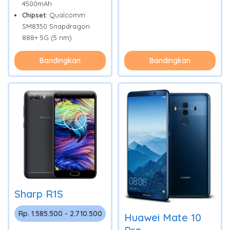
4500mAh
Chipset:
Qualcomm
SM8350 Snapdragon
888+ 5G (5 nm)
Bandingkan
Bandingkan
Sharp R1S
Rp. 1.585.500 - 2.710.500
Huawei Mate 10