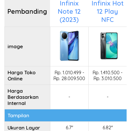
Infinix
Infinix Hot
Pembanding
Note 12
12 Play
(2023)
NFC
image
Harga Toko
Rp. 1.010.499 -
Rp. 1.410.500 -
Online
Rp. 28.009.500
Rp. 3.010.500
Harga
Berdasarkan
-
-
Internal
Tampilan
Ukuran Layar
6.7"
6.82"