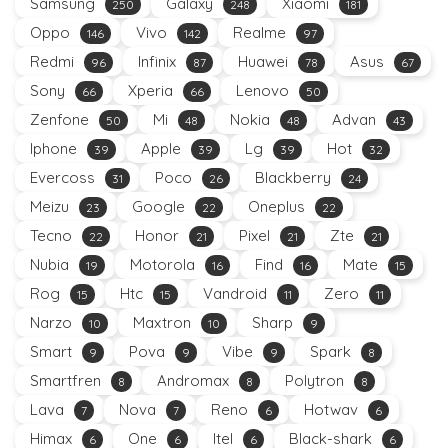
Samsung
Galaxy
Xiaomi
250
248
181
Oppo
Vivo
Realme
146
142
97
Redmi
Infinix
Huawei
Asus
96
87
78
67
Sony
Xperia
Lenovo
66
66
50
Zenfone
Mi
Nokia
Advan
50
48
48
43
Iphone
Apple
Lg
Hot
39
39
39
32
Evercoss
Poco
Blackberry
31
26
24
Meizu
Google
Oneplus
23
22
22
Tecno
Honor
Pixel
Zte
22
21
21
21
Nubia
Motorola
Find
Mate
19
16
16
15
Rog
Htc
Vandroid
Zero
15
15
11
11
Narzo
Maxtron
Sharp
10
10
9
Smart
Pova
Vibe
Spark
9
9
9
8
Smartfren
Andromax
Polytron
8
8
8
Lava
Nova
Reno
Hotwav
7
7
6
6
Himax
One
Itel
Black-shark
6
6
6
6