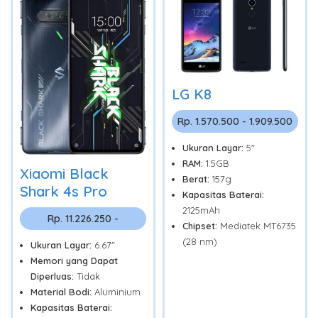
LG K8
Rp. 1.570.500 - 1.909.500
Ukuran Layar:
5"
RAM:
1.5GB
Xiaomi Black
Berat:
157g
Shark 4s Pro
Kapasitas Baterai:
2125mAh
Rp. 11.226.250 -
Chipset:
Mediatek MT6735
(28 nm)
Ukuran Layar:
6.67"
Memori yang Dapat
Diperluas:
Tidak
Material Bodi:
Aluminium
Kapasitas Baterai: