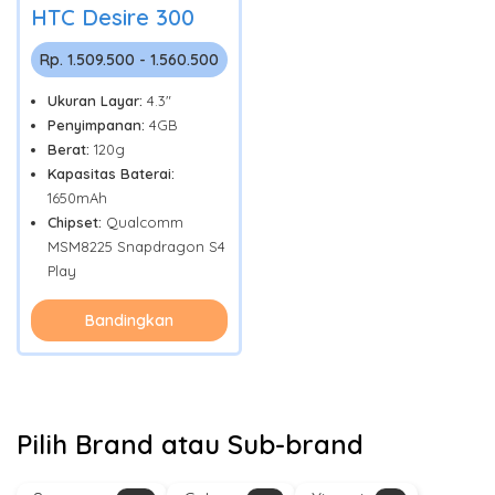
HTC Desire 300
Rp. 1.509.500 - 1.560.500
Ukuran Layar:
4.3"
Penyimpanan:
4GB
Berat:
120g
Kapasitas Baterai:
1650mAh
Chipset:
Qualcomm
MSM8225 Snapdragon S4
Play
Bandingkan
Pilih Brand atau Sub-brand