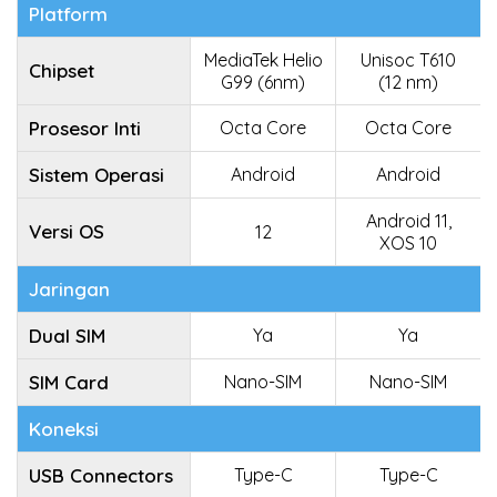
Platform
MediaTek Helio
Unisoc T610
Chipset
G99 (6nm)
(12 nm)
Prosesor Inti
Octa Core
Octa Core
Sistem Operasi
Android
Android
Android 11,
Versi OS
12
XOS 10
Jaringan
Dual SIM
Ya
Ya
SIM Card
Nano-SIM
Nano-SIM
Koneksi
USB Connectors
Type-C
Type-C