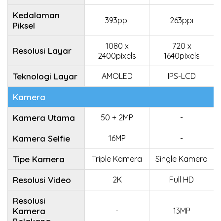
Kedalaman
393ppi
263ppi
Piksel
1080 x
720 x
Resolusi Layar
2400pixels
1640pixels
Teknologi Layar
AMOLED
IPS-LCD
Kamera
Kamera Utama
50 + 2MP
-
Kamera Selfie
16MP
-
Tipe Kamera
Triple Kamera
Single Kamera
Resolusi Video
2K
Full HD
Resolusi
Kamera
-
13MP