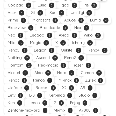
Coolpad
Luna
Iqoo
Iris
6
5
5
5
Acer
Gt
Spc
Umidigi
5
5
5
5
Prime
Microsoft
Aquos
Lumia
4
4
4
4
Blackview
Brandcode
Nex
4
4
3
Neo
Leagoo
Axioo
Wiko
3
3
3
3
Mito
Magic
X
Icherry
3
3
3
3
Reno5
Legion
Oukitel
Reno4
3
3
2
2
Nothing
Ascend
Reno2
2
2
2
Homtom
Red-magic
Razer
2
2
2
Alcatel
Aldo
Nord
Camon
2
2
2
2
Reno3
Reno6
Mi-max
Zyrex
1
1
1
1
Ulefone
Rocket
X2
A9
1
1
1
1
Letv
Blu
Kenxinda
Studio
1
1
1
1
Ken
Leeco
G
Enjoy
1
1
1
1
Zenfone-max-pro
Mi-mix
A7000
1
1
1