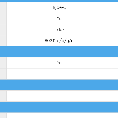
Type-C
Ya
Tidak
802.11 a/b/g/n
Ya
-
-