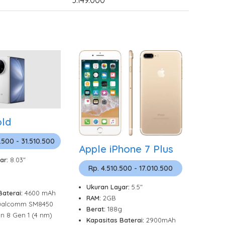
3.149.000
old
.500 - 31.510.500
Apple iPhone 7 Plus
ar:
8.03"
Rp. 4.510.500 - 17.010.500
Ukuran Layar:
5.5"
Baterai:
4600 mAh
RAM:
2GB
alcomm SM8450
Berat:
188g
 8 Gen 1 (4 nm)
Kapasitas Baterai:
2900mAh