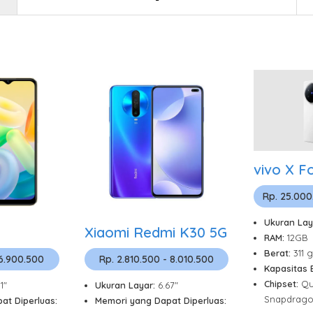
-
vivo X F
Rp. 25.000
Ukuran Lay
Xiaomi Redmi K30 5G
RAM:
12GB
Berat:
311 g
16.900.500
Rp. 2.810.500 - 8.010.500
Kapasitas 
Chipset:
Qu
1"
Ukuran Layar:
6.67"
Snapdragon
at Diperluas:
Memori yang Dapat Diperluas: