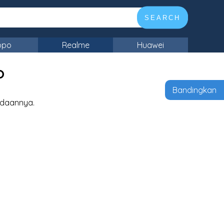
SEARCH
ppo
Realme
Huawei
o
Bandingkan
edaannya.