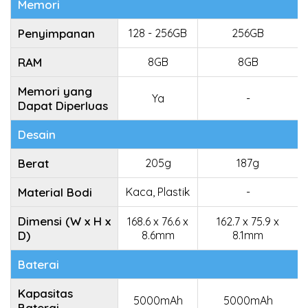
Memori
Penyimpanan
128 - 256GB
256GB
RAM
8GB
8GB
Memori yang
Ya
-
Dapat Diperluas
Desain
Berat
205g
187g
Material Bodi
Kaca, Plastik
-
Dimensi (W x H x
168.6 x 76.6 x
162.7 x 75.9 x
D)
8.6mm
8.1mm
Baterai
Kapasitas
5000mAh
5000mAh
Baterai