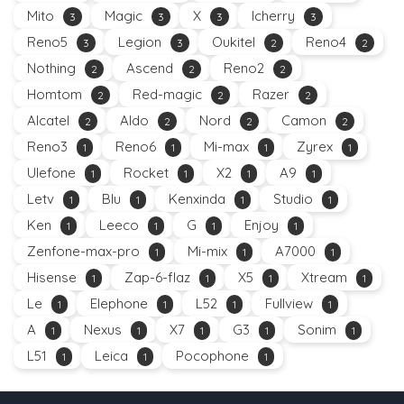
Mito
Magic
X
Icherry
3
3
3
3
Reno5
Legion
Oukitel
Reno4
3
3
2
2
Nothing
Ascend
Reno2
2
2
2
Homtom
Red-magic
Razer
2
2
2
Alcatel
Aldo
Nord
Camon
2
2
2
2
Reno3
Reno6
Mi-max
Zyrex
1
1
1
1
Ulefone
Rocket
X2
A9
1
1
1
1
Letv
Blu
Kenxinda
Studio
1
1
1
1
Ken
Leeco
G
Enjoy
1
1
1
1
Zenfone-max-pro
Mi-mix
A7000
1
1
1
Hisense
Zap-6-flaz
X5
Xtream
1
1
1
1
Le
Elephone
L52
Fullview
1
1
1
1
A
Nexus
X7
G3
Sonim
1
1
1
1
1
L51
Leica
Pocophone
1
1
1