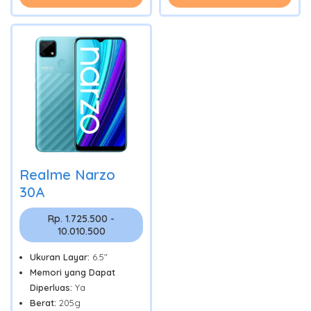
Realme Narzo
30A
Rp. 1.725.500 -
10.010.500
Ukuran Layar:
6.5"
Memori yang Dapat
Diperluas:
Ya
Berat:
205g