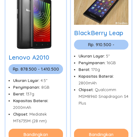
BlackBerry Leap
Rp. 910.500 -
Lenovo A2010
Ukuran Layar:
5"
Penyimpanan:
16GB
Rp. 878.500 - 1.410.500
Berat:
170g
Kapasitas Baterai:
Ukuran Layar:
4.5"
2800mAh
Penyimpanan:
8GB
Chipset:
Qualcomm
Berat:
137g
MSM8960 Snapdragon S4
Kapasitas Baterai:
Plus
2000mAh
Chipset:
Mediatek
MT6735M (28 nm)
Bandingkan
Bandingkan