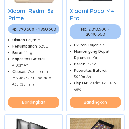
Xiaomi Redmi 3s
Xiaomi Poco M4
Prime
Pro
Rp. 790.500 - 1.960.500
Rp. 2.010.500 -
20.110.500
Ukuran Layar:
5"
Ukuran Layar:
6.6"
Penyimpanan:
32GB
Memori yang Dapat
Berat:
144g
Diperluas:
Ya
Kapasitas Baterai:
Berat:
179.5g
4100mAh
Kapasitas Baterai:
Chipset:
Qualcomm
5000mAh
MSM8937 Snapdragon
Chipset:
MediaTek Helio
430 (28 nm)
G96
Bandingkan
Bandingkan