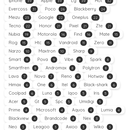
Iphone
Apple
Lg
Hot
39
39
39
32
Evercoss
Poco
Blackberry
31
26
24
Meizu
Google
Oneplus
23
22
22
Tecno
Honor
Pixel
Zte
22
21
21
21
Nubia
Motorola
Find
Mate
19
16
16
15
Rog
Htc
Vandroid
Zero
15
15
11
11
Narzo
Maxtron
Sharp
10
10
9
Smart
Pova
Vibe
Spark
9
9
9
8
Smartfren
Andromax
Polytron
8
8
8
Lava
Nova
Reno
Hotwav
7
7
6
6
Himax
One
Itel
Black-shark
6
6
6
6
Coolpad
Luna
Iqoo
Iris
6
5
5
5
Acer
Gt
Spc
Umidigi
5
5
5
5
Prime
Microsoft
Aquos
Lumia
4
4
4
4
Blackview
Brandcode
Nex
4
4
3
Neo
Leagoo
Axioo
Wiko
3
3
3
3