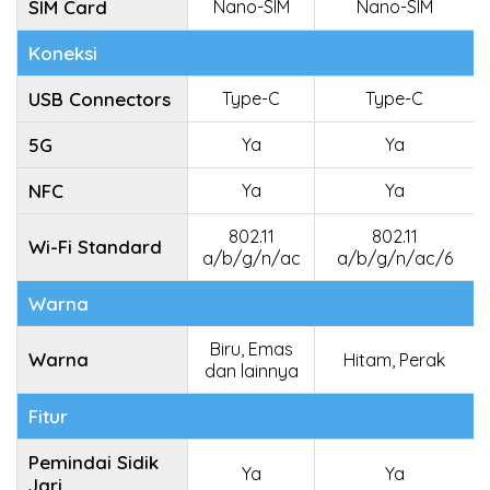
SIM Card
Nano-SIM
Nano-SIM
Koneksi
USB Connectors
Type-C
Type-C
5G
Ya
Ya
NFC
Ya
Ya
802.11
802.11
Wi-Fi Standard
a/b/g/n/ac
a/b/g/n/ac/6
Warna
Biru, Emas
Warna
Hitam, Perak
dan lainnya
Fitur
Pemindai Sidik
Ya
Ya
Jari