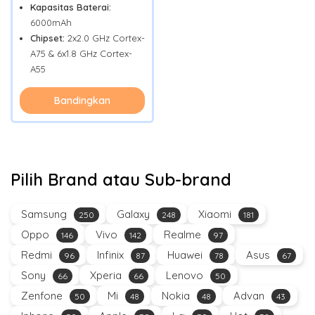
Kapasitas Baterai:
6000mAh
Chipset:
2x2.0 GHz Cortex-
A75 & 6x1.8 GHz Cortex-
A55
Bandingkan
Pilih Brand atau Sub-brand
Samsung
Galaxy
Xiaomi
250
248
181
Oppo
Vivo
Realme
146
142
97
Redmi
Infinix
Huawei
Asus
96
87
78
67
Sony
Xperia
Lenovo
66
66
50
Zenfone
Mi
Nokia
Advan
50
48
48
43