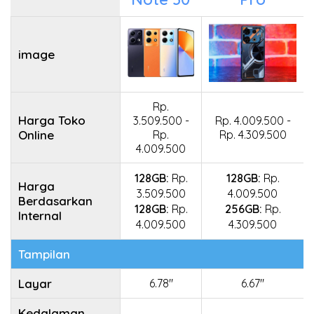
image
Rp.
Harga Toko
3.509.500 -
Rp. 4.009.500 -
Online
Rp.
Rp. 4.309.500
4.009.500
128GB:
Rp.
128GB:
Rp.
Harga
3.509.500
4.009.500
Berdasarkan
128GB:
Rp.
256GB:
Rp.
Internal
4.009.500
4.309.500
Tampilan
Layar
6.78"
6.67"
Kedalaman