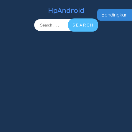
HpAndroid
Bandingkan
SEARCH