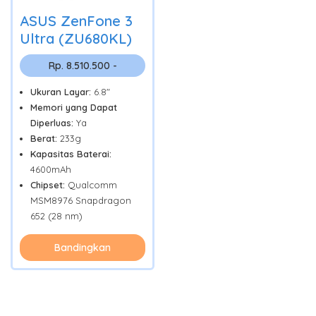
ASUS ZenFone 3
Ultra (ZU680KL)
Rp. 8.510.500 -
Ukuran Layar:
6.8"
Memori yang Dapat
Diperluas:
Ya
Berat:
233g
Kapasitas Baterai:
4600mAh
Chipset:
Qualcomm
MSM8976 Snapdragon
652 (28 nm)
Bandingkan