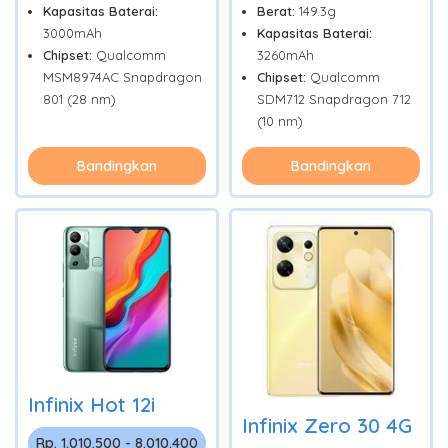
Kapasitas Baterai:
Berat:
149.3g
3000mAh
Kapasitas Baterai:
Chipset:
Qualcomm
3260mAh
MSM8974AC Snapdragon
Chipset:
Qualcomm
801 (28 nm)
SDM712 Snapdragon 712
(10 nm)
Bandingkan
Bandingkan
Infinix Hot 12i
Infinix Zero 30 4G
Rp. 1.010.500 - 8.010.400