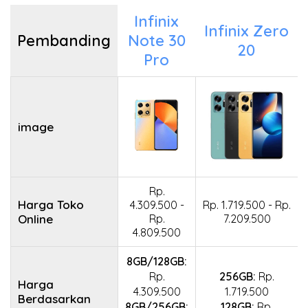
Infinix
Infinix Zero
Pembanding
Note 30
20
Pro
image
Rp.
Harga Toko
4.309.500 -
Rp. 1.719.500 - Rp.
Online
Rp.
7.209.500
4.809.500
8GB/128GB:
Rp.
256GB:
Rp.
Harga
4.309.500
1.719.500
Berdasarkan
8GB/256GB:
128GB:
Rp.