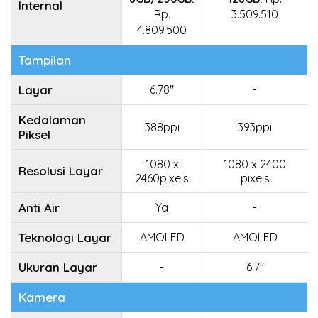
Internal
Rp.
3.509.510
4.809.500
Tampilan
Layar
6.78"
-
Kedalaman
388ppi
393ppi
Piksel
1080 x
1080 x 2400
Resolusi Layar
2460pixels
pixels
Anti Air
Ya
-
Teknologi Layar
AMOLED
AMOLED
Ukuran Layar
-
6.7"
Kamera