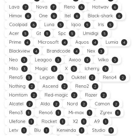
Lava
Nova
Reno
Hotwav
7
7
6
6
Himax
One
Itel
Black-shark
6
6
6
6
Coolpad
Luna
Iqoo
Iris
6
5
5
5
Acer
Gt
Spc
Umidigi
5
5
5
5
Prime
Microsoft
Aquos
Lumia
4
4
4
4
Blackview
Brandcode
Nex
4
4
3
Neo
Leagoo
Axioo
Wiko
3
3
3
3
Mito
Magic
X
Icherry
3
3
3
3
Reno5
Legion
Oukitel
Reno4
3
3
2
2
Nothing
Ascend
Reno2
2
2
2
Homtom
Red-magic
Razer
2
2
2
Alcatel
Aldo
Nord
Camon
2
2
2
2
Reno3
Reno6
Mi-max
Zyrex
1
1
1
1
Ulefone
Rocket
X2
A9
1
1
1
1
Letv
Blu
Kenxinda
Studio
1
1
1
1