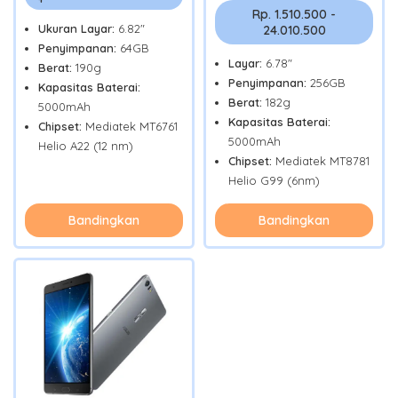
Rp. 1.510.500 -
Ukuran Layar:
6.82"
24.010.500
Penyimpanan:
64GB
Layar:
6.78"
Berat:
190g
Penyimpanan:
256GB
Kapasitas Baterai:
Berat:
182g
5000mAh
Kapasitas Baterai:
Chipset:
Mediatek MT6761
5000mAh
Helio A22 (12 nm)
Chipset:
Mediatek MT8781
Helio G99 (6nm)
Bandingkan
Bandingkan