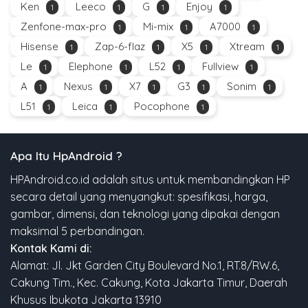
Ken
Leeco
G
Enjoy
1
1
1
1
Zenfone-max-pro
Mi-mix
A7000
1
1
1
Hisense
Zap-6-flaz
X5
Xtream
1
1
1
1
Le
Elephone
L52
Fullview
1
1
1
1
A
Nexus
X7
G3
Sonim
1
1
1
1
1
L51
Leica
Pocophone
1
1
1
Apa Itu HpAndroid ?
HPAndroid.co.id adalah situs untuk membandingkan HP
secara detail yang menyangkut: spesifikasi, harga,
gambar, dimensi, dan teknologi yang dipakai dengan
maksimal 5 perbandingan.
Kontak Kami di:
Alamat: Jl. Jkt Garden City Boulevard No.1, RT.8/RW.6,
Cakung Tim., Kec. Cakung, Kota Jakarta Timur, Daerah
Khusus Ibukota Jakarta 13910