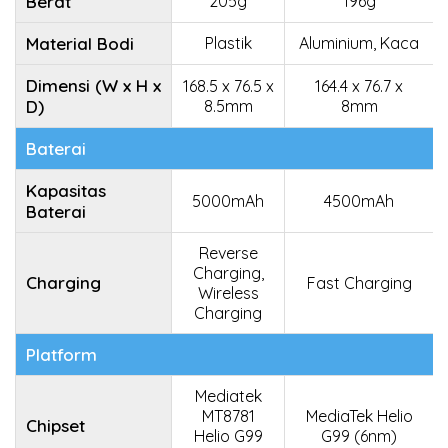
Berat
205g
196g
Material Bodi
Plastik
Aluminium, Kaca
Dimensi (W x H x
168.5 x 76.5 x
164.4 x 76.7 x
D)
8.5mm
8mm
Baterai
Kapasitas
5000mAh
4500mAh
Baterai
Reverse
Charging,
Charging
Fast Charging
Wireless
Charging
Platform
Mediatek
MT8781
MediaTek Helio
Chipset
Helio G99
G99 (6nm)