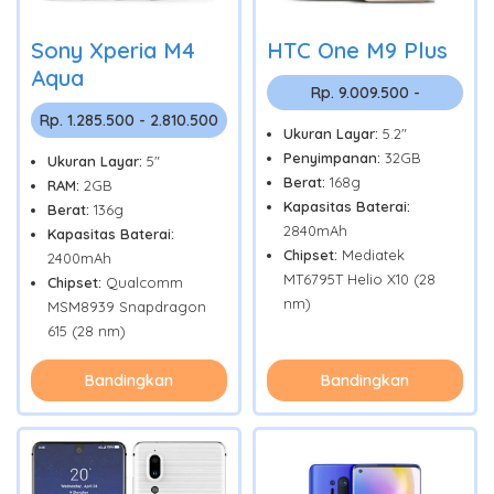
Sony Xperia M4
HTC One M9 Plus
Aqua
Rp. 9.009.500 -
Rp. 1.285.500 - 2.810.500
Ukuran Layar:
5.2"
Penyimpanan:
32GB
Ukuran Layar:
5"
Berat:
168g
RAM:
2GB
Kapasitas Baterai:
Berat:
136g
2840mAh
Kapasitas Baterai:
Chipset:
Mediatek
2400mAh
MT6795T Helio X10 (28
Chipset:
Qualcomm
nm)
MSM8939 Snapdragon
615 (28 nm)
Bandingkan
Bandingkan