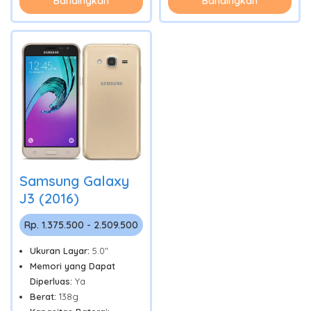
Bandingkan
Bandingkan
Samsung Galaxy
J3 (2016)
Rp. 1.375.500 - 2.509.500
Ukuran Layar:
5.0"
Memori yang Dapat
Diperluas:
Ya
Berat:
138g