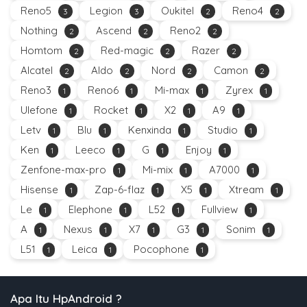
Reno5
Legion
Oukitel
Reno4
3
3
2
2
Nothing
Ascend
Reno2
2
2
2
Homtom
Red-magic
Razer
2
2
2
Alcatel
Aldo
Nord
Camon
2
2
2
2
Reno3
Reno6
Mi-max
Zyrex
1
1
1
1
Ulefone
Rocket
X2
A9
1
1
1
1
Letv
Blu
Kenxinda
Studio
1
1
1
1
Ken
Leeco
G
Enjoy
1
1
1
1
Zenfone-max-pro
Mi-mix
A7000
1
1
1
Hisense
Zap-6-flaz
X5
Xtream
1
1
1
1
Le
Elephone
L52
Fullview
1
1
1
1
A
Nexus
X7
G3
Sonim
1
1
1
1
1
L51
Leica
Pocophone
1
1
1
Apa Itu HpAndroid ?