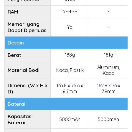
RAM
3 - 4GB
-
Memori yang
Ya
-
Dapat Diperluas
Desain
Berat
188g
181g
Aluminium,
Material Bodi
Kaca, Plastik
Kaca
Dimensi (W x H x
163.8 x 75.6 x
162.9 x 76 x
D)
8.7mm
7.9mm
Baterai
Kapasitas
5000mAh
5000mAh
Baterai