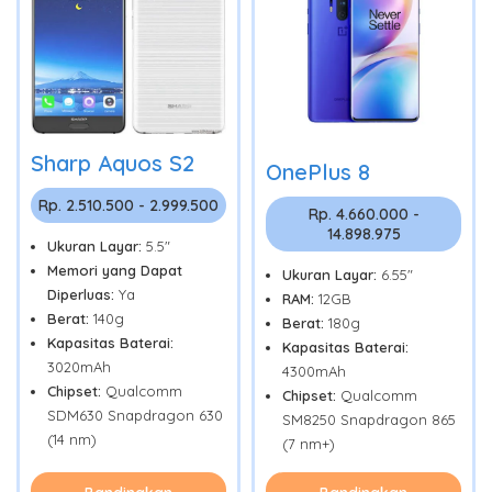
Sharp Aquos S2
OnePlus 8
Rp. 2.510.500 - 2.999.500
Rp. 4.660.000 -
14.898.975
Ukuran Layar:
5.5"
Memori yang Dapat
Ukuran Layar:
6.55"
Diperluas:
Ya
RAM:
12GB
Berat:
140g
Berat:
180g
Kapasitas Baterai:
Kapasitas Baterai:
3020mAh
4300mAh
Chipset:
Qualcomm
Chipset:
Qualcomm
SDM630 Snapdragon 630
SM8250 Snapdragon 865
(14 nm)
(7 nm+)