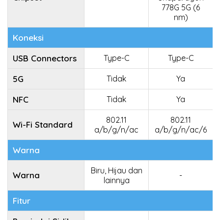
778G 5G (6
nm)
Koneksi
USB Connectors
Type-C
Type-C
5G
Tidak
Ya
NFC
Tidak
Ya
802.11
802.11
Wi-Fi Standard
a/b/g/n/ac
a/b/g/n/ac/6
Warna
Biru, Hijau dan
Warna
-
lainnya
Fitur