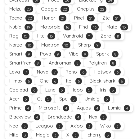
31
26
24
Meizu
Google
Oneplus
23
22
22
Tecno
Honor
Pixel
Zte
22
21
21
21
Nubia
Motorola
Find
Mate
19
16
16
15
Rog
Htc
Vandroid
Zero
15
15
11
11
Narzo
Maxtron
Sharp
10
10
9
Smart
Pova
Vibe
Spark
9
9
9
8
Smartfren
Andromax
Polytron
8
8
8
Lava
Nova
Reno
Hotwav
7
7
6
6
Himax
One
Itel
Black-shark
6
6
6
6
Coolpad
Luna
Iqoo
Iris
6
5
5
5
Acer
Gt
Spc
Umidigi
5
5
5
5
Prime
Microsoft
Aquos
Lumia
4
4
4
4
Blackview
Brandcode
Nex
4
4
3
Neo
Leagoo
Axioo
Wiko
3
3
3
3
Mito
Magic
X
Icherry
3
3
3
3