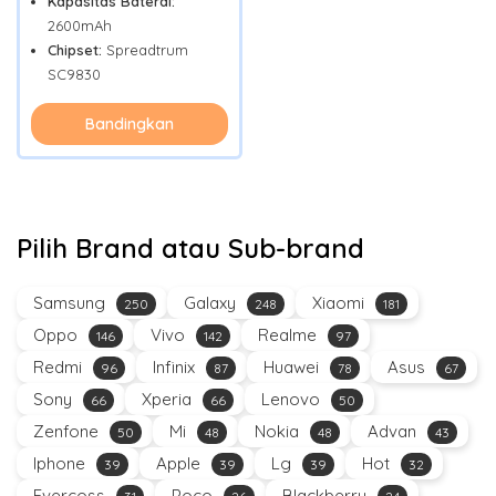
Kapasitas Baterai:
2600mAh
Chipset:
Spreadtrum
SC9830
Bandingkan
Pilih Brand atau Sub-brand
Samsung
Galaxy
Xiaomi
250
248
181
Oppo
Vivo
Realme
146
142
97
Redmi
Infinix
Huawei
Asus
96
87
78
67
Sony
Xperia
Lenovo
66
66
50
Zenfone
Mi
Nokia
Advan
50
48
48
43
Iphone
Apple
Lg
Hot
39
39
39
32
Evercoss
Poco
Blackberry