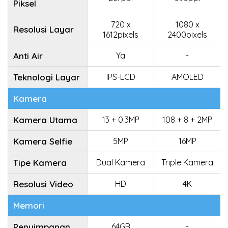
Piksel
720 x
1080 x
Resolusi Layar
1612pixels
2400pixels
Anti Air
Ya
-
Teknologi Layar
IPS-LCD
AMOLED
Kamera
Kamera Utama
13 + 0.3MP
108 + 8 + 2MP
Kamera Selfie
5MP
16MP
Tipe Kamera
Dual Kamera
Triple Kamera
Resolusi Video
HD
4K
Memori
Penyimpanan
64GB
-