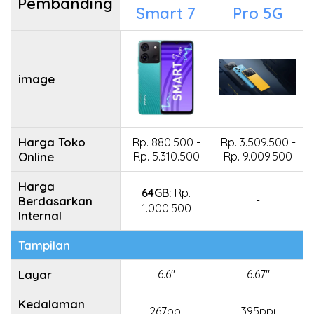
Pembanding
Smart 7
Pro 5G
image
Harga Toko
Rp. 880.500 -
Rp. 3.509.500 -
Online
Rp. 5.310.500
Rp. 9.009.500
Harga
64GB:
Rp.
Berdasarkan
-
1.000.500
Internal
Tampilan
Layar
6.6"
6.67"
Kedalaman
267ppi
395ppi