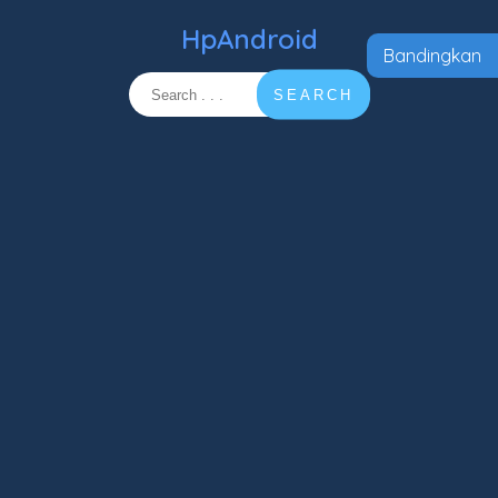
HpAndroid
Bandingkan
SEARCH