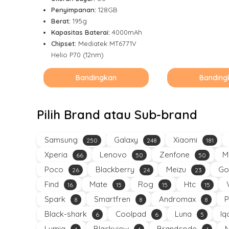
Penyimpanan:
128GB
Berat:
195g
Kapasitas Baterai:
4000mAh
Chipset:
Mediatek MT6771V
Helio P70 (12nm)
Bandingkan
Banding
Pilih Brand atau Sub-brand
Samsung
Galaxy
Xiaomi
250
248
181
Xperia
Lenovo
Zenfone
M
66
50
50
Poco
Blackberry
Meizu
Go
26
24
23
Find
Mate
Rog
Htc
16
15
15
15
Spark
Smartfren
Andromax
P
8
8
8
Black-shark
Coolpad
Luna
Iq
6
6
5
Lumia
Blackview
Brandcode