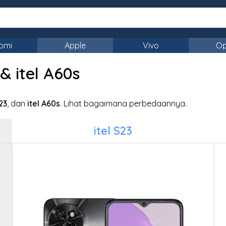
omi
Apple
Vivo
O
& itel A60s
S23
, dan
itel A60s
. Lihat bagaimana perbedaannya.
itel S23