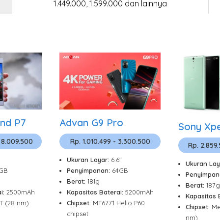
1.449.000, 1.599.000 dan lainnya
nd P7
Advan G9 Pro
Sony Xpe
 8.009.500
Rp. 1.010.499 - 3.300.500
Rp. 2.859
Ukuran Layar:
6.6"
Ukuran Lay
6GB
Penyimpanan:
64GB
Penyimpan
Berat:
181g
Berat:
187g
i:
2500mAh
Kapasitas Baterai:
5200mAh
Kapasitas 
0T (28 nm)
Chipset:
MT6771 Helio P60
Chipset:
Me
chipset
nm)