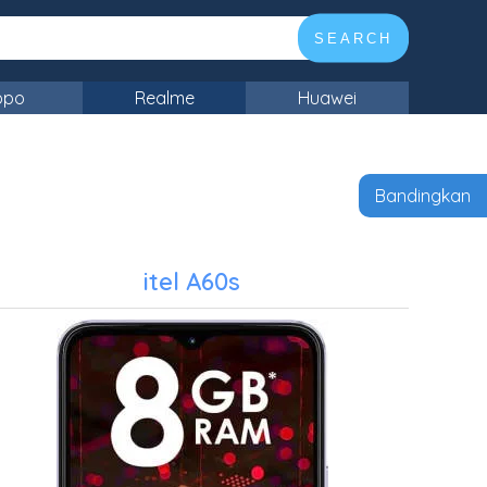
SEARCH
ppo
Realme
Huawei
Bandingkan
itel A60s