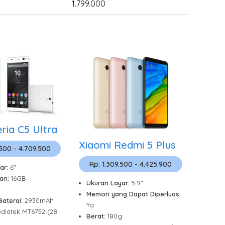
1.799.000
ria C5 Ultra
Xiaomi Redmi 5 Plus
.500 - 4.709.500
Rp. 1.309.500 - 4.425.900
ar:
6"
an:
16GB
Ukuran Layar:
5.9"
Memori yang Dapat Diperluas:
Baterai:
2930mAh
Ya
diatek MT6752 (28
Berat:
180g