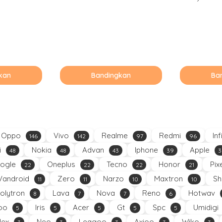
kan
Bandingkan
Ba
Oppo
Vivo
Realme
Redmi
Inf
146
142
97
96
i
Nokia
Advan
Iphone
Apple
48
48
43
39
3
ogle
Oneplus
Tecno
Honor
Pix
22
22
22
21
Vandroid
Zero
Narzo
Maxtron
Sh
11
11
10
10
olytron
Lava
Nova
Reno
Hotwav
8
7
7
6
oo
Iris
Acer
Gt
Spc
Umidigi
5
5
5
5
5
Nex
Neo
Leagoo
Axioo
Wiko