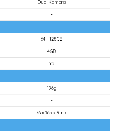
Dual Kamera
-
64 - 128GB
4GB
Ya
196g
-
76 x 165 x 9mm