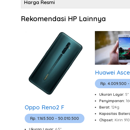
Harga Resmi
Rekomendasi HP Lainnya
Huawei Asce
Rp. 4.009.500 -
Ukuran Layar:
5"
Penyimpanan:
1
Oppo Reno2 F
Berat:
124g
Kapasitas Batera
Rp. 1.165.500 - 50.010.500
Chipset:
Kirin 91
Ukuran Layar:
6.5"