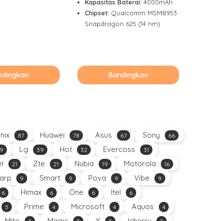
Kapasitas Baterai:
4000mAh
Chipset:
Qualcomm MSM8953
Snapdragon 625 (14 nm)
ndingkan
Bandingkan
inix
Huawei
Asus
Sony
87
78
67
66
Lg
Hot
Evercoss
9
39
32
31
el
Zte
Nubia
Motorola
21
21
19
16
arp
Smart
Pova
Vibe
9
9
9
9
Himax
One
Itel
6
6
6
6
Prime
Microsoft
Aquos
5
4
4
4
Mito
Magic
X
Icherry