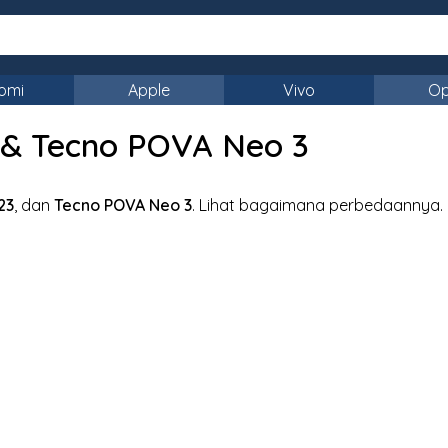
omi
Apple
Vivo
O
 & Tecno POVA Neo 3
S23
, dan
Tecno POVA Neo 3
. Lihat bagaimana perbedaannya.