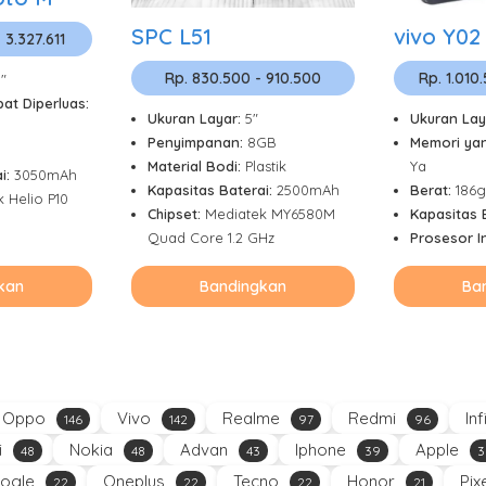
SPC L51
vivo Y02
 3.327.611
Rp. 830.500 - 910.500
Rp. 1.010
5"
at Diperluas:
Ukuran Layar:
5"
Ukuran Lay
Penyimpanan:
8GB
Memori yan
Material Bodi:
Plastik
Ya
i:
3050mAh
Kapasitas Baterai:
2500mAh
Berat:
186g
 Helio P10
Chipset:
Mediatek MY6580M
Kapasitas 
Quad Core 1.2 GHz
Prosesor In
kan
Bandingkan
Ba
Oppo
Vivo
Realme
Redmi
Inf
146
142
97
96
i
Nokia
Advan
Iphone
Apple
48
48
43
39
3
ogle
Oneplus
Tecno
Honor
Pix
22
22
22
21