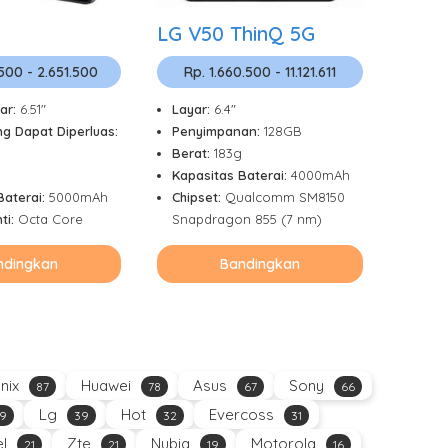
LG V50 ThinQ 5G
.500 - 2.651.500
Rp. 1.660.500 - 11.121.611
ar:
6.51"
Layar:
6.4"
g Dapat Diperluas:
Penyimpanan:
128GB
Berat:
183g
Kapasitas Baterai:
4000mAh
Baterai:
5000mAh
Chipset:
Qualcomm SM8150
ti:
Octa Core
Snapdragon 855 (7 nm)
ndingkan
Bandingkan
inix
Huawei
Asus
Sony
87
78
67
66
Lg
Hot
Evercoss
9
39
32
31
el
Zte
Nubia
Motorola
21
21
19
16