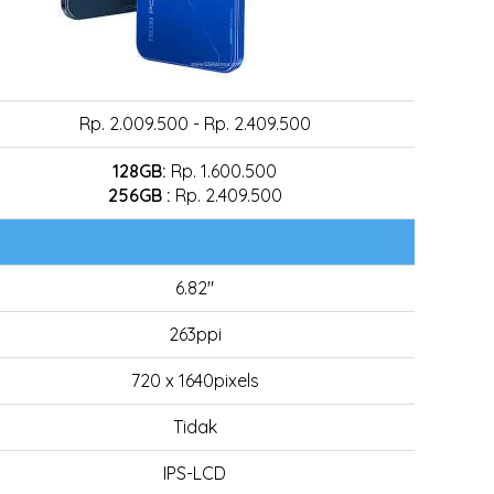
Rp. 2.009.500 - Rp. 2.409.500
128GB:
Rp. 1.600.500
256GB :
Rp. 2.409.500
6.82"
263ppi
720 x 1640pixels
Tidak
IPS-LCD