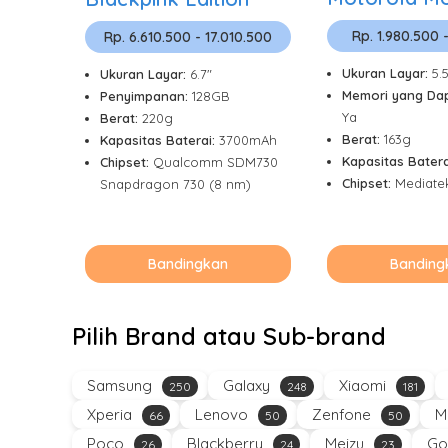
Rp. 1.980.500 -
Rp. 6.610.500 - 17.010.500
Ukuran Layar:
5.
Ukuran Layar:
6.7"
Memori yang Dap
Penyimpanan:
128GB
Ya
Berat:
220g
Berat:
163g
Kapasitas Baterai:
3700mAh
Kapasitas Batera
Chipset:
Qualcomm SDM730
Chipset:
Mediatek
Snapdragon 730 (8 nm)
Bandingkan
Banding
Pilih Brand atau Sub-brand
Samsung
Galaxy
Xiaomi
250
248
181
Xperia
Lenovo
Zenfone
M
66
50
50
Poco
Blackberry
Meizu
Go
26
24
23