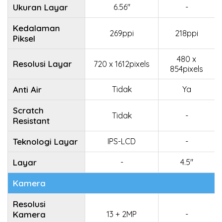
Ukuran Layar
6.56"
-
Kedalaman
269ppi
218ppi
Piksel
480 x
Resolusi Layar
720 x 1612pixels
854pixels
Anti Air
Tidak
Ya
Scratch
Tidak
-
Resistant
Teknologi Layar
IPS-LCD
-
Layar
-
4.5"
Kamera
Resolusi
Kamera
13 + 2MP
-