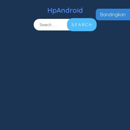
HpAndroid
Bandingkan
SEARCH