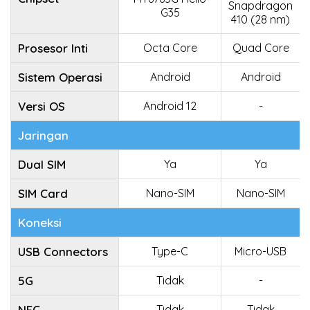
Snapdragon
G35
410 (28 nm)
Prosesor Inti
Octa Core
Quad Core
Sistem Operasi
Android
Android
Versi OS
Android 12
-
Jaringan
Dual SIM
Ya
Ya
SIM Card
Nano-SIM
Nano-SIM
Koneksi
USB Connectors
Type-C
Micro-USB
5G
Tidak
-
NFC
Tidak
Tidak