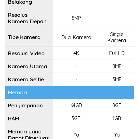
Belakang
Resolusi
8MP
-
Kamera Depan
Single
Tipe Kamera
Dual Kamera
Kamera
Resolusi Video
4K
Full HD
Kamera Utama
-
8MP
Kamera Selfie
-
5MP
Memori
Penyimpanan
64GB
8GB
RAM
3GB
1GB
Memori yang
Ya
Ya
Dapat Diperluas