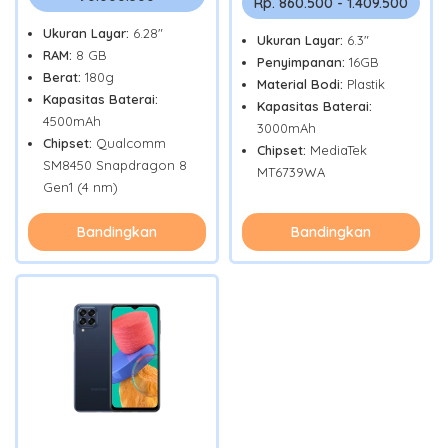
Rp. 860.500 - 1.409.500
Ukuran Layar:
6.28"
Ukuran Layar:
6.3"
RAM:
8 GB
Penyimpanan:
16GB
Berat:
180g
Material Bodi:
Plastik
Kapasitas Baterai:
Kapasitas Baterai:
4500mAh
3000mAh
Chipset:
Qualcomm
Chipset:
MediaTek
SM8450 Snapdragon 8
MT6739WA
Gen1 (4 nm)
Bandingkan
Bandingkan