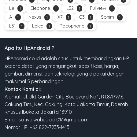
Le
Elephone
L52
Fullview
1
1
1
1
A
Nexus
X7
G3
Sonim
1
1
1
1
1
L51
Leica
Pocophone
1
1
1
Apa Itu HpAndroid ?
HPAndroid.co.id adalah situs untuk membandingkan HP
secara detail yang menyangkut: spesifikasi, harga,
gambar, dimensi, dan teknologi yang dipakai dengan
maksimal 5 perbandingan.
Kontak Kami di:
Alamat: Jl. Jkt Garden City Boulevard No.1, RT.8/RW.6,
Cakung Tim., Kec. Cakung, Kota Jakarta Timur, Daerah
Khusus Ibukota Jakarta 13910
Email: sativa.wahyu.ad.01@gmai.com
Nomor HP: +62 822-7233-1415