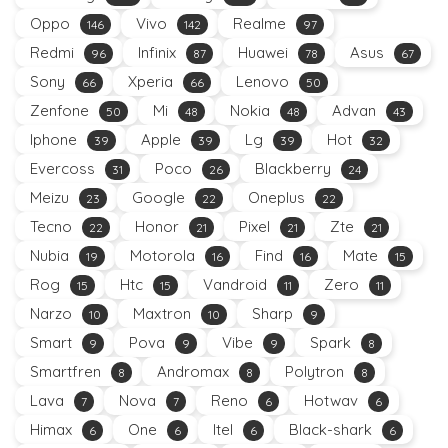
Oppo
Vivo
Realme
146
142
97
Redmi
Infinix
Huawei
Asus
96
87
78
67
Sony
Xperia
Lenovo
66
66
50
Zenfone
Mi
Nokia
Advan
50
48
48
43
Iphone
Apple
Lg
Hot
39
39
39
32
Evercoss
Poco
Blackberry
31
26
24
Meizu
Google
Oneplus
23
22
22
Tecno
Honor
Pixel
Zte
22
21
21
21
Nubia
Motorola
Find
Mate
19
16
16
15
Rog
Htc
Vandroid
Zero
15
15
11
11
Narzo
Maxtron
Sharp
10
10
9
Smart
Pova
Vibe
Spark
9
9
9
8
Smartfren
Andromax
Polytron
8
8
8
Lava
Nova
Reno
Hotwav
7
7
6
6
Himax
One
Itel
Black-shark
6
6
6
6