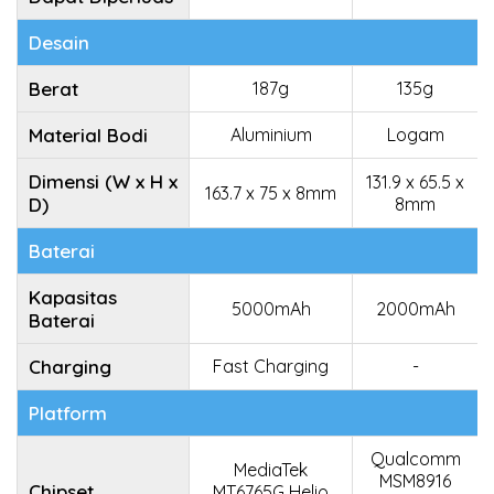
Desain
Berat
187g
135g
Material Bodi
Aluminium
Logam
Dimensi (W x H x
131.9 x 65.5 x
163.7 x 75 x 8mm
D)
8mm
Baterai
Kapasitas
5000mAh
2000mAh
Baterai
Charging
Fast Charging
-
Platform
Qualcomm
MediaTek
MSM8916
Chipset
MT6765G Helio