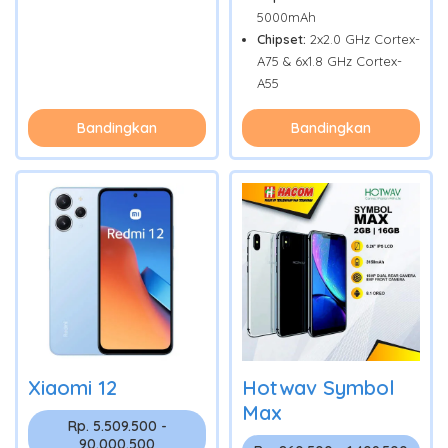
5000mAh
Chipset:
2x2.0 GHz Cortex-
A75 & 6x1.8 GHz Cortex-
A55
Bandingkan
Bandingkan
Xiaomi 12
Hotwav Symbol
Max
Rp. 5.509.500 -
90.000.500