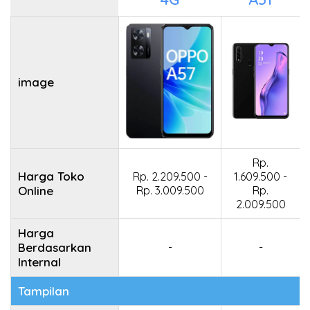
image
Rp.
Harga Toko
Rp. 2.209.500 -
1.609.500 -
Online
Rp. 3.009.500
Rp.
2.009.500
Harga
Berdasarkan
-
-
Internal
Tampilan