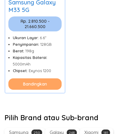
Samsung Galaxy
M33 5G
Rp. 2.810.500 -
21.660.500
Ukuran Layar:
6.6"
Penyimpanan:
128GB
Berat:
198g
Kapasitas Baterai:
5000mAh
Chipset:
Exynos 1200
Bandingkan
Pilih Brand atau Sub-brand
Samsung
Galaxy
Xiaomi
250
248
181