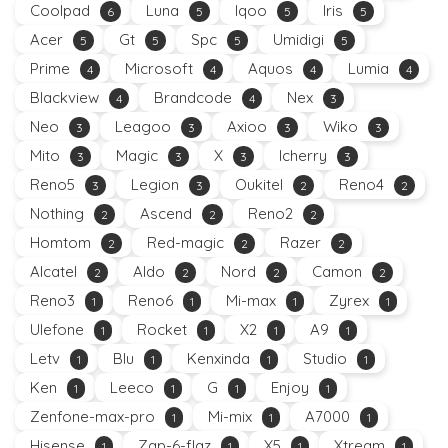
Coolpad
Luna
Iqoo
Iris
6
5
5
5
Acer
Gt
Spc
Umidigi
5
5
5
5
Prime
Microsoft
Aquos
Lumia
4
4
4
4
Blackview
Brandcode
Nex
4
4
3
Neo
Leagoo
Axioo
Wiko
3
3
3
3
Mito
Magic
X
Icherry
3
3
3
3
Reno5
Legion
Oukitel
Reno4
3
3
2
2
Nothing
Ascend
Reno2
2
2
2
Homtom
Red-magic
Razer
2
2
2
Alcatel
Aldo
Nord
Camon
2
2
2
2
Reno3
Reno6
Mi-max
Zyrex
1
1
1
1
Ulefone
Rocket
X2
A9
1
1
1
1
Letv
Blu
Kenxinda
Studio
1
1
1
1
Ken
Leeco
G
Enjoy
1
1
1
1
Zenfone-max-pro
Mi-mix
A7000
1
1
1
Hisense
Zap-6-flaz
X5
Xtream
1
1
1
1