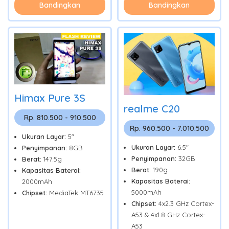
Bandingkan
Bandingkan
Himax Pure 3S
realme C20
Rp. 810.500 - 910.500
Rp. 960.500 - 7.010.500
Ukuran Layar:
5"
Ukuran Layar:
6.5"
Penyimpanan:
8GB
Penyimpanan:
32GB
Berat:
147.5g
Berat:
190g
Kapasitas Baterai:
Kapasitas Baterai:
2000mAh
5000mAh
Chipset:
MediaTek MT6735
Chipset:
4x2.3 GHz Cortex-
A53 & 4x1.8 GHz Cortex-
A53