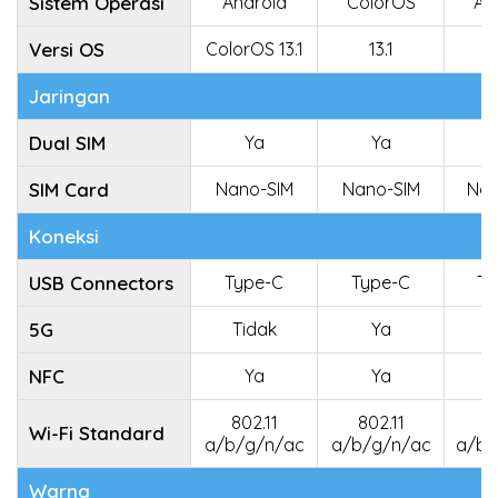
Sistem Operasi
Android
ColorOS
An
Versi OS
ColorOS 13.1
13.1
Jaringan
Dual SIM
Ya
Ya
SIM Card
Nano-SIM
Nano-SIM
Nan
Koneksi
USB Connectors
Type-C
Type-C
Ty
5G
Tidak
Ya
NFC
Ya
Ya
802.11
802.11
80
Wi-Fi Standard
a/b/g/n/ac
a/b/g/n/ac
a/b/
Warna