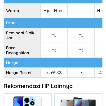
Warna
Hijau, Hitam
-
Hita
Fitur
Pemindai Sidik
Ya
Ya
Jari
Face
Ya
Ya
Recognition
Harga
Harga Resmi
3.599.000
-
3.9
Rekomendasi HP Lainnya