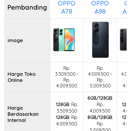
OPPO
OPPO
O
Pembanding
A78
A98
A7
image
Rp.
Rp.
Harga Toko
3.509.500 -
4.009.500 -
4.00
Online
Rp.
Rp.
4.009.500
5.009.500
4.5
6GB/128GB:
128GB:
Rp.
Rp.
128
Harga
3.509.500
4.009.500
4.0
Berdasarkan
128GB:
Rp.
8GB/128GB:
128
Internal
4.009.500
Rp.
4.5
5.009.500