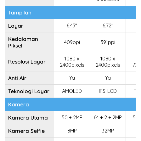
Tampilan
Layar
6.43"
6.72"
6
Kedalaman
409ppi
391ppi
26
Piksel
1080 x
1080 x
1
Resolusi Layar
2400pixels
2400pixels
720
Anti Air
Ya
Ya
T
Teknologi Layar
AMOLED
IPS-LCD
TF
Kamera
Kamera Utama
50 + 2MP
64 + 2 + 2MP
50 
Kamera Selfie
8MP
32MP