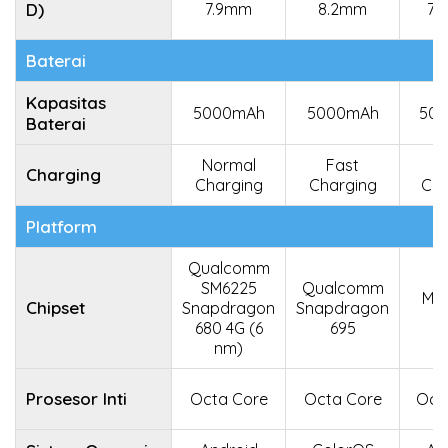
D)
7.9mm
8.2mm
7.
Baterai
Kapasitas
5000mAh
5000mAh
50
Baterai
Normal
Fast
F
Charging
Charging
Charging
Cha
Platform
Qualcomm
SM6225
Qualcomm
Med
Chipset
Snapdragon
Snapdragon
6
680 4G (6
695
nm)
Prosesor Inti
Octa Core
Octa Core
Oct