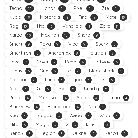
Tecno
Honor
Pixel
Zte
22
21
21
21
Nubia
Motorola
Find
Mate
19
16
16
15
Rog
Htc
Vandroid
Zero
15
15
11
11
Narzo
Maxtron
Sharp
10
10
9
Smart
Pova
Vibe
Spark
9
9
9
8
Smartfren
Andromax
Polytron
8
8
8
Lava
Nova
Reno
Hotwav
7
7
6
6
Himax
One
Itel
Black-shark
6
6
6
6
Coolpad
Luna
Iqoo
Iris
6
5
5
5
Acer
Gt
Spc
Umidigi
5
5
5
5
Prime
Microsoft
Aquos
Lumia
4
4
4
4
Blackview
Brandcode
Nex
4
4
3
Neo
Leagoo
Axioo
Wiko
3
3
3
3
Mito
Magic
X
Icherry
3
3
3
3
Reno5
Legion
Oukitel
Reno4
3
3
2
2