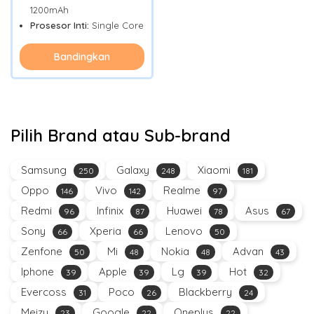
1200mAh
Prosesor Inti:
Single Core
Bandingkan
Pilih Brand atau Sub-brand
Samsung
Galaxy
Xiaomi
250
248
181
Oppo
Vivo
Realme
146
142
97
Redmi
Infinix
Huawei
Asus
96
87
78
67
Sony
Xperia
Lenovo
66
66
50
Zenfone
Mi
Nokia
Advan
50
48
48
43
Iphone
Apple
Lg
Hot
39
39
39
32
Evercoss
Poco
Blackberry
31
26
24
Meizu
Google
Oneplus
23
22
22