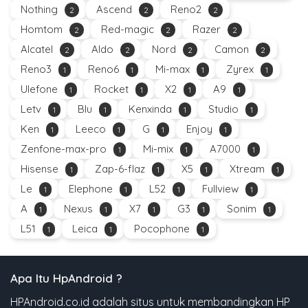
Nothing
Ascend
Reno2
2
2
2
Homtom
Red-magic
Razer
2
2
2
Alcatel
Aldo
Nord
Camon
2
2
2
2
Reno3
Reno6
Mi-max
Zyrex
1
1
1
1
Ulefone
Rocket
X2
A9
1
1
1
1
Letv
Blu
Kenxinda
Studio
1
1
1
1
Ken
Leeco
G
Enjoy
1
1
1
1
Zenfone-max-pro
Mi-mix
A7000
1
1
1
Hisense
Zap-6-flaz
X5
Xtream
1
1
1
1
Le
Elephone
L52
Fullview
1
1
1
1
A
Nexus
X7
G3
Sonim
1
1
1
1
1
L51
Leica
Pocophone
1
1
1
Apa Itu HpAndroid ?
HPAndroid.co.id adalah situs untuk membandingkan HP