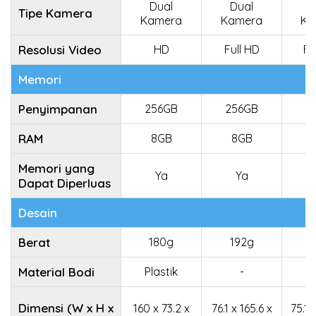
Dual
Dual
D
Tipe Kamera
Kamera
Kamera
Ka
Resolusi Video
HD
Full HD
Fu
Memori
Penyimpanan
256GB
256GB
1
RAM
8GB
8GB
Memori yang
Ya
Ya
Dapat Diperluas
Desain
Berat
180g
192g
1
Material Bodi
Plastik
-
Pl
Dimensi (W x H x
160 x 73.2 x
76.1 x 165.6 x
75.1 