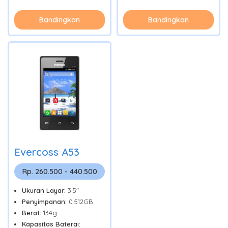
Bandingkan
Bandingkan
Evercoss A53
Rp. 260.500 - 440.500
Ukuran Layar:
3.5"
Penyimpanan:
0.512GB
Berat:
134g
Kapasitas Baterai: