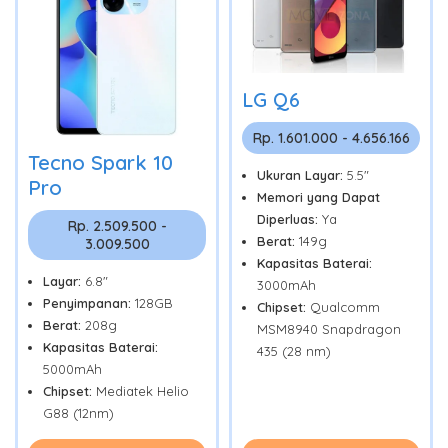
LG Q6
Rp. 1.601.000 - 4.656.166
Tecno Spark 10
Ukuran Layar:
5.5"
Pro
Memori yang Dapat
Diperluas:
Ya
Rp. 2.509.500 -
Berat:
149g
3.009.500
Kapasitas Baterai:
Layar:
6.8"
3000mAh
Penyimpanan:
128GB
Chipset:
Qualcomm
Berat:
208g
MSM8940 Snapdragon
Kapasitas Baterai:
435 (28 nm)
5000mAh
Chipset:
Mediatek Helio
G88 (12nm)