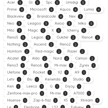
Acer
Gt
Spc
Umidigi
5
5
5
5
Prime
Microsoft
Aquos
Lumia
4
4
4
4
Blackview
Brandcode
Nex
4
4
3
Neo
Leagoo
Axioo
Wiko
3
3
3
3
Mito
Magic
X
Icherry
3
3
3
3
Reno5
Legion
Oukitel
Reno4
3
3
2
2
Nothing
Ascend
Reno2
2
2
2
Homtom
Red-magic
Razer
2
2
2
Alcatel
Aldo
Nord
Camon
2
2
2
2
Reno3
Reno6
Mi-max
Zyrex
1
1
1
1
Ulefone
Rocket
X2
A9
1
1
1
1
Letv
Blu
Kenxinda
Studio
1
1
1
1
Ken
Leeco
G
Enjoy
1
1
1
1
Zenfone-max-pro
Mi-mix
A7000
1
1
1
Hisense
Zap-6-flaz
X5
Xtream
1
1
1
1
Le
Elephone
L52
Fullview
1
1
1
1