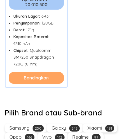
20.010.500
Ukuran Layar:
6.43"
Penyimpanan:
128GB
Berat:
171g
Kapasitas Baterai:
4310mAh
Chipset:
Qualcomm
SM7250 Snapdragon
720G (8 nm)
Bandingkan
Pilih Brand atau Sub-brand
Samsung
Galaxy
Xiaomi
250
248
181
Oppo
Vivo
Realme
146
142
97