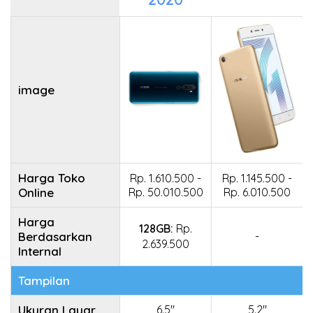
image
Harga Toko
Rp. 1.610.500 -
Rp. 1.145.500 -
Online
Rp. 50.010.500
Rp. 6.010.500
Harga
128GB:
Rp.
Berdasarkan
-
2.639.500
Internal
Tampilan
Ukuran Layar
6.5"
5.2"