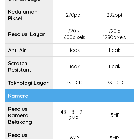
Kedalaman
270ppi
282ppi
Piksel
720 x
720 x
Resolusi Layar
1600pixels
1280pixels
Anti Air
Tidak
Tidak
Scratch
Tidak
Tidak
Resistant
Teknologi Layar
IPS-LCD
IPS-LCD
Kamera
Resolusi
48 + 8 + 2 +
Kamera
13MP
2MP
Belakang
Resolusi
16MP
5MP