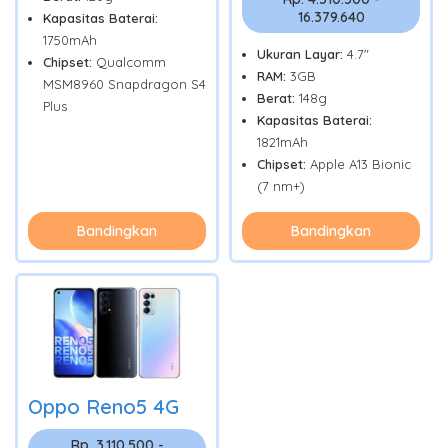
16.379.640
Kapasitas Baterai:
1750mAh
Ukuran Layar:
4.7"
Chipset:
Qualcomm
RAM:
3GB
MSM8960 Snapdragon S4
Berat:
148g
Plus
Kapasitas Baterai:
1821mAh
Chipset:
Apple A13 Bionic
(7 nm+)
Bandingkan
Bandingkan
Oppo Reno5 4G
Rp. 3.110.500 -