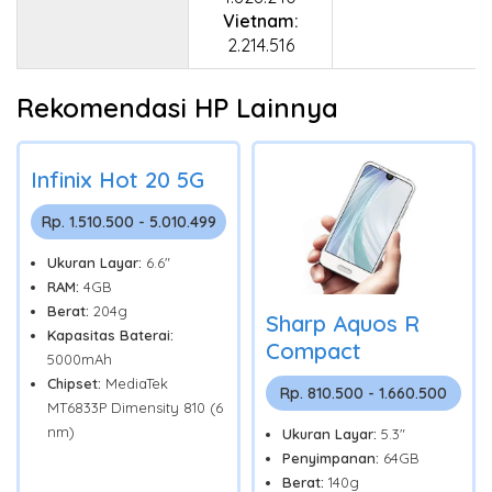
Vietnam:
2.214.516
Rekomendasi HP Lainnya
Infinix Hot 20 5G
Rp. 1.510.500 - 5.010.499
Ukuran Layar:
6.6"
RAM:
4GB
Berat:
204g
Sharp Aquos R
Kapasitas Baterai:
Compact
5000mAh
Chipset:
MediaTek
Rp. 810.500 - 1.660.500
MT6833P Dimensity 810 (6
nm)
Ukuran Layar:
5.3"
Penyimpanan:
64GB
Berat:
140g