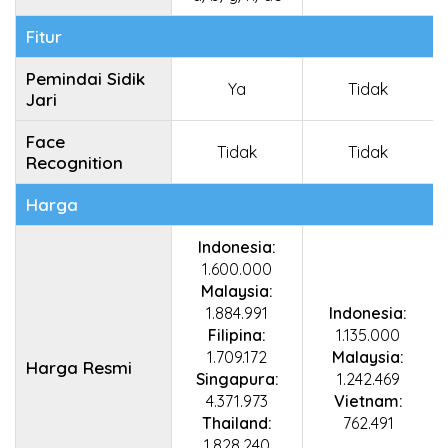
Fitur
Pemindai Sidik
Ya
Tidak
Jari
Face
Tidak
Tidak
Recognition
Harga
Indonesia:
1.600.000
Malaysia:
1.884.991
Indonesia:
Filipina:
1.135.000
1.709.172
Malaysia:
Harga Resmi
Singapura:
1.242.469
4.371.973
Vietnam:
Thailand:
762.491
1.828.240