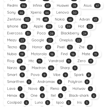
Redmi
Infinix
Huawei
Asus
96
87
78
67
Sony
Xperia
Lenovo
66
66
50
Zenfone
Mi
Nokia
Advan
50
48
48
43
Iphone
Apple
Lg
Hot
39
39
39
32
Evercoss
Poco
Blackberry
31
26
24
Meizu
Google
Oneplus
23
22
22
Tecno
Honor
Pixel
Zte
22
21
21
21
Nubia
Motorola
Find
Mate
19
16
16
15
Rog
Htc
Vandroid
Zero
15
15
11
11
Narzo
Maxtron
Sharp
10
10
9
Smart
Pova
Vibe
Spark
9
9
9
8
Smartfren
Andromax
Polytron
8
8
8
Lava
Nova
Reno
Hotwav
7
7
6
6
Himax
One
Itel
Black-shark
6
6
6
6
Coolpad
Luna
Iqoo
Iris
6
5
5
5