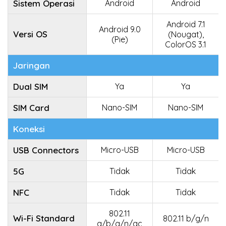
Sistem Operasi
Android
Android
Android 7.1
Android 9.0
Versi OS
(Nougat),
(Pie)
ColorOS 3.1
Jaringan
Dual SIM
Ya
Ya
SIM Card
Nano-SIM
Nano-SIM
Koneksi
USB Connectors
Micro-USB
Micro-USB
5G
Tidak
Tidak
NFC
Tidak
Tidak
802.11
Wi-Fi Standard
802.11 b/g/n
a/b/g/n/ac