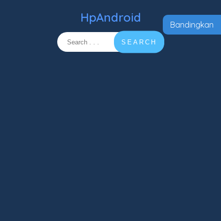
HpAndroid
Bandingkan
SEARCH