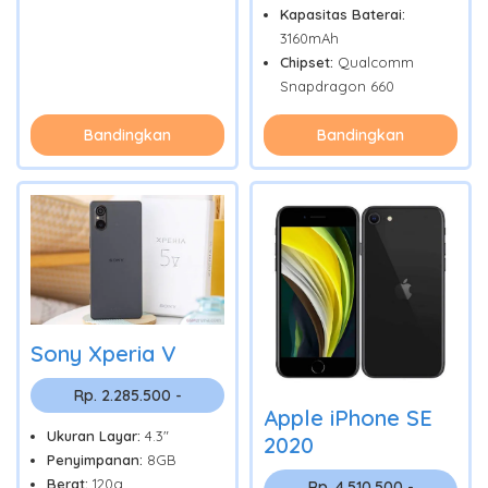
Kapasitas Baterai:
3160mAh
Chipset:
Qualcomm
Snapdragon 660
Bandingkan
Bandingkan
Sony Xperia V
Rp. 2.285.500 -
Apple iPhone SE
Ukuran Layar:
4.3"
2020
Penyimpanan:
8GB
Berat:
120g
Rp. 4.510.500 -