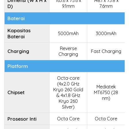
Dimensi (W x H x
163.6 x 75.6 x
148.1 x 73.8 x
D)
9.1mm
7.6mm
Baterai
Kapasitas
5000mAh
3000mAh
Baterai
Reverse
Charging
Fast Charging
Charging
Platform
Octa-core
(4x2.0 GHz
Mediatek
Kryo 260 Gold
Chipset
MT6750 (28
& 4x1.8 GHz
nm)
Kryo 260
Silver)
Prosesor Inti
Octa Core
Octa Core