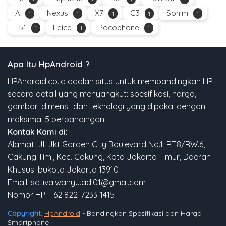
A
Nexus
X7
G3
Sonim
1
1
1
1
1
L51
Leica
Pocophone
1
1
1
Apa Itu HpAndroid ?
HPAndroid.co.id adalah situs untuk membandingkan HP
secara detail yang menyangkut: spesifikasi, harga,
gambar, dimensi, dan teknologi yang dipakai dengan
maksimal 5 perbandingan.
Kontak Kami di:
Alamat: Jl. Jkt Garden City Boulevard No.1, RT.8/RW.6,
Cakung Tim., Kec. Cakung, Kota Jakarta Timur, Daerah
Khusus Ibukota Jakarta 13910
Email: sativa.wahyu.ad.01@gmai.com
Nomor HP: +62 822-7233-1415
Copyright:
HpAndroid
- Bandingkan Spesifikasi dan Harga
Smartphone