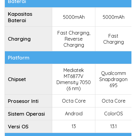
Baterai
Kapasitas
5000mAh
5000mAh
Baterai
Fast Charging,
Fast
Charging
Reverse
Charging
Charging
Platform
Mediatek
Qualcomm
MT6877V
Chipset
Snapdragon
Dimensity 7050
695
(6 nm)
Prosesor Inti
Octa Core
Octa Core
Sistem Operasi
Android
ColorOS
Versi OS
13
13.1