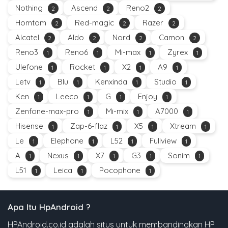
Nothing
Ascend
Reno2
2
2
2
Homtom
Red-magic
Razer
2
2
2
Alcatel
Aldo
Nord
Camon
2
2
2
2
Reno3
Reno6
Mi-max
Zyrex
1
1
1
1
Ulefone
Rocket
X2
A9
1
1
1
1
Letv
Blu
Kenxinda
Studio
1
1
1
1
Ken
Leeco
G
Enjoy
1
1
1
1
Zenfone-max-pro
Mi-mix
A7000
1
1
1
Hisense
Zap-6-flaz
X5
Xtream
1
1
1
1
Le
Elephone
L52
Fullview
1
1
1
1
A
Nexus
X7
G3
Sonim
1
1
1
1
1
L51
Leica
Pocophone
1
1
1
Apa Itu HpAndroid ?
HPAndroid.co.id adalah situs untuk membandingkan HP