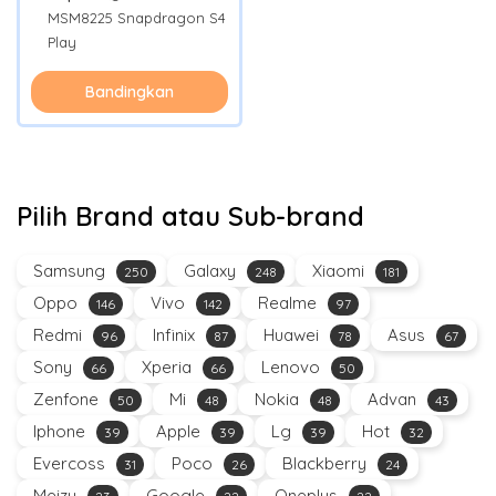
MSM8225 Snapdragon S4
Play
Bandingkan
Pilih Brand atau Sub-brand
Samsung
Galaxy
Xiaomi
250
248
181
Oppo
Vivo
Realme
146
142
97
Redmi
Infinix
Huawei
Asus
96
87
78
67
Sony
Xperia
Lenovo
66
66
50
Zenfone
Mi
Nokia
Advan
50
48
48
43
Iphone
Apple
Lg
Hot
39
39
39
32
Evercoss
Poco
Blackberry
31
26
24
Meizu
Google
Oneplus