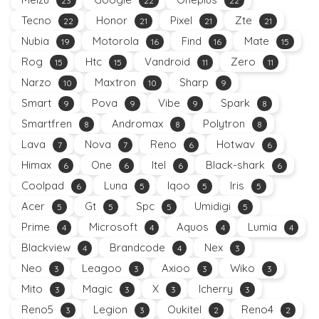
23
22
22
Tecno
Honor
Pixel
Zte
22
21
21
21
Nubia
Motorola
Find
Mate
19
16
16
15
Rog
Htc
Vandroid
Zero
15
15
11
11
Narzo
Maxtron
Sharp
10
10
9
Smart
Pova
Vibe
Spark
9
9
9
8
Smartfren
Andromax
Polytron
8
8
8
Lava
Nova
Reno
Hotwav
7
7
6
6
Himax
One
Itel
Black-shark
6
6
6
6
Coolpad
Luna
Iqoo
Iris
6
5
5
5
Acer
Gt
Spc
Umidigi
5
5
5
5
Prime
Microsoft
Aquos
Lumia
4
4
4
4
Blackview
Brandcode
Nex
4
4
3
Neo
Leagoo
Axioo
Wiko
3
3
3
3
Mito
Magic
X
Icherry
3
3
3
3
Reno5
Legion
Oukitel
Reno4
3
3
2
2