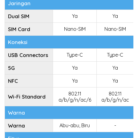
Jaringan
Dual SIM
Ya
Ya
SIM Card
Nano-SIM
Nano-SIM
Koneksi
USB Connectors
Type-C
Type-C
5G
Ya
Ya
NFC
Ya
Ya
802.11
802.11
Wi-Fi Standard
a/b/g/n/ac/6
a/b/g/n/ac
Warna
Warna
Abu-abu, Biru
-