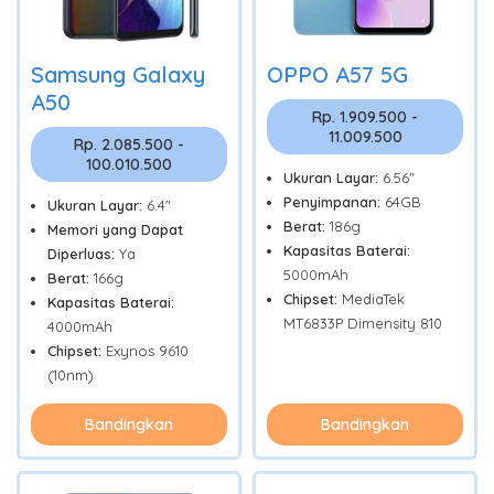
Samsung Galaxy
OPPO A57 5G
A50
Rp. 1.909.500 -
11.009.500
Rp. 2.085.500 -
100.010.500
Ukuran Layar:
6.56"
Penyimpanan:
64GB
Ukuran Layar:
6.4"
Berat:
186g
Memori yang Dapat
Kapasitas Baterai:
Diperluas:
Ya
5000mAh
Berat:
166g
Chipset:
MediaTek
Kapasitas Baterai:
MT6833P Dimensity 810
4000mAh
Chipset:
Exynos 9610
(10nm)
Bandingkan
Bandingkan