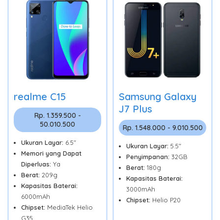
realme C15
Samsung Galaxy
J7 Plus
Rp. 1.359.500 -
50.010.500
Rp. 1.548.000 - 9.010.500
Ukuran Layar:
6.5"
Ukuran Layar:
5.5"
Memori yang Dapat
Penyimpanan:
32GB
Diperluas:
Ya
Berat:
180g
Berat:
209g
Kapasitas Baterai:
Kapasitas Baterai:
3000mAh
6000mAh
Chipset:
Helio P20
Chipset:
MediaTek Helio
G35