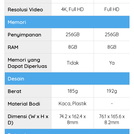
Resolusi Video
4K, Full HD
Full HD
Memori
Penyimpanan
256GB
256GB
RAM
8GB
8GB
Memori yang
Tidak
Ya
Dapat Diperluas
Desain
Berat
185g
192g
Material Bodi
Kaca, Plastik
-
Dimensi (W x H x
74.2 x 162.4 x
76.1 x 165.6 x
D)
8mm
8.2mm