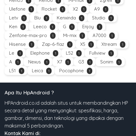
Reno3
Reno6
Mi-max
Zyrex
1
1
1
1
Ulefone
Rocket
X2
A9
1
1
1
1
Letv
Blu
Kenxinda
Studio
1
1
1
1
Ken
Leeco
G
Enjoy
1
1
1
1
Zenfone-max-pro
Mi-mix
A7000
1
1
1
Hisense
Zap-6-flaz
X5
Xtream
1
1
1
1
Le
Elephone
L52
Fullview
1
1
1
1
A
Nexus
X7
G3
Sonim
1
1
1
1
1
L51
Leica
Pocophone
1
1
1
Apa Itu HpAndroid ?
HPAndroid.co.id adalah situs untuk membandingkan HP
secara detail yang menyangkut: spesifikasi, harga,
gambar, dimensi, dan teknologi yang dipakai dengan
maksimal 5 perbandingan.
Kontak Kami di: