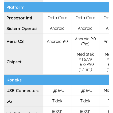
Platform
Prosesor Inti
Octa Core
Octa Core
Octa
Sistem Operasi
Android
Android
And
Android 9.0
Versi OS
Android 9.0
Andr
(Pie)
Mediatek
Med
MT6779
MT
Chipset
-
Helio P90
Heli
(12 nm)
(12
Koneksi
USB Connectors
Type-C
Type-C
Micr
5G
Tidak
Tidak
Ti
802.11
802.11
80