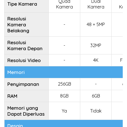
Quad
Dual
D
Tipe Kamera
Kamera
Kamera
Ka
Resolusi
Kamera
-
48 + 5MP
Belakang
Resolusi
-
32MP
Kamera Depan
Resolusi Video
-
4K
Ful
Memori
Penyimpanan
256GB
-
6
RAM
8GB
6GB
4
Memori yang
Ya
Tidak
Dapat Diperluas
Desain