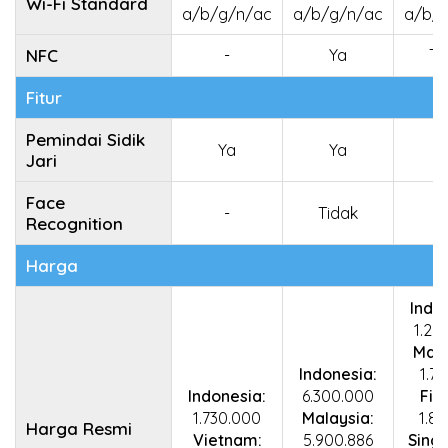
Wi-Fi Standard
a/b/g/n/ac
a/b/g/n/ac
a/b/
NFC
-
Ya
Ti
Fitur
Pemindai Sidik
Ya
Ya
Jari
Face
-
Tidak
Recognition
Harga
Indo
1.20
Mala
Indonesia:
1.75
Indonesia:
6.300.000
Fili
1.730.000
Malaysia:
1.87
Harga Resmi
Vietnam:
5.900.886
Sing