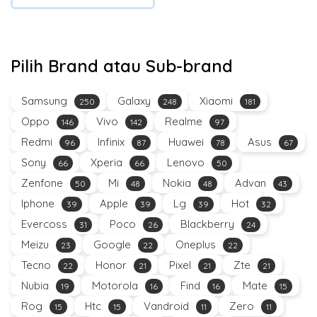
Pilih Brand atau Sub-brand
Samsung
Galaxy
Xiaomi
250
248
181
Oppo
Vivo
Realme
146
142
97
Redmi
Infinix
Huawei
Asus
96
87
78
67
Sony
Xperia
Lenovo
66
66
50
Zenfone
Mi
Nokia
Advan
50
48
48
43
Iphone
Apple
Lg
Hot
39
39
39
32
Evercoss
Poco
Blackberry
31
26
24
Meizu
Google
Oneplus
23
22
22
Tecno
Honor
Pixel
Zte
22
21
21
21
Nubia
Motorola
Find
Mate
19
16
16
15
Rog
Htc
Vandroid
Zero
15
15
11
11