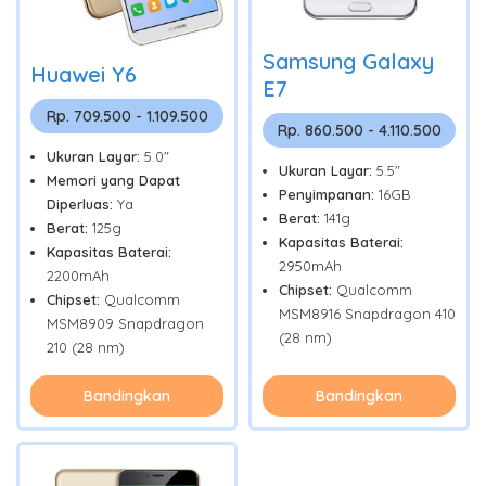
Samsung Galaxy
Huawei Y6
E7
Rp. 709.500 - 1.109.500
Rp. 860.500 - 4.110.500
Ukuran Layar:
5.0"
Ukuran Layar:
5.5"
Memori yang Dapat
Penyimpanan:
16GB
Diperluas:
Ya
Berat:
141g
Berat:
125g
Kapasitas Baterai:
Kapasitas Baterai:
2950mAh
2200mAh
Chipset:
Qualcomm
Chipset:
Qualcomm
MSM8916 Snapdragon 410
MSM8909 Snapdragon
(28 nm)
210 (28 nm)
Bandingkan
Bandingkan