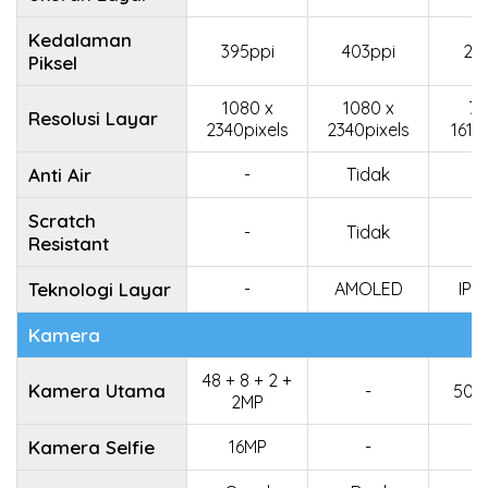
Kedalaman
395ppi
403ppi
26
Piksel
1080 x
1080 x
72
Resolusi Layar
2340pixels
2340pixels
1612
Anti Air
-
Tidak
Scratch
-
Tidak
Resistant
Teknologi Layar
-
AMOLED
IPS
Kamera
48 + 8 + 2 +
Kamera Utama
-
50 
2MP
Kamera Selfie
16MP
-
5