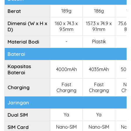
Berat
189g
186g
1
Dimensi (W x H x
160 x 74.3 x
157.3 x 74.9 x
75.6 x
D)
9.5mm
9.1mm
8.
Material Bodi
-
Plastik
Baterai
Kapasitas
4000mAh
4035mAh
500
Baterai
Fast
Fast
No
Charging
Charging
Charging
Cha
Jaringan
Dual SIM
Ya
Ya
SIM Card
Nano-SIM
Nano-SIM
Nan