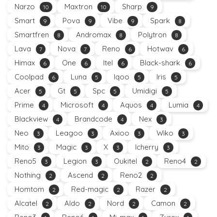
Narzo
Maxtron
Sharp
10
10
9
Smart
Pova
Vibe
Spark
9
9
9
8
Smartfren
Andromax
Polytron
8
8
8
Lava
Nova
Reno
Hotwav
7
7
6
6
Himax
One
Itel
Black-shark
6
6
6
6
Coolpad
Luna
Iqoo
Iris
6
5
5
5
Acer
Gt
Spc
Umidigi
5
5
5
5
Prime
Microsoft
Aquos
Lumia
4
4
4
4
Blackview
Brandcode
Nex
4
4
3
Neo
Leagoo
Axioo
Wiko
3
3
3
3
Mito
Magic
X
Icherry
3
3
3
3
Reno5
Legion
Oukitel
Reno4
3
3
2
2
Nothing
Ascend
Reno2
2
2
2
Homtom
Red-magic
Razer
2
2
2
Alcatel
Aldo
Nord
Camon
2
2
2
2