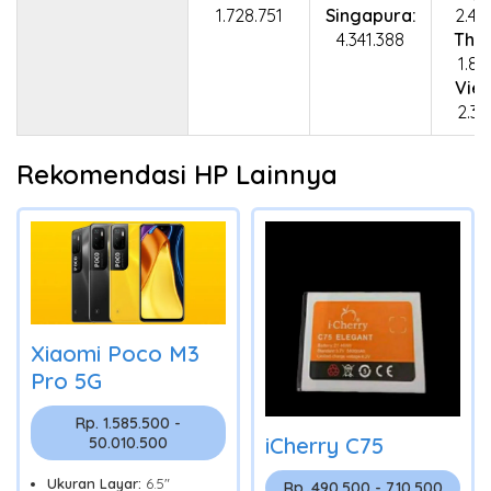
1.728.751
Singapura:
2.48
4.341.388
Thai
1.88
Vie
2.32
Rekomendasi HP Lainnya
Xiaomi Poco M3
Pro 5G
Rp. 1.585.500 -
iCherry C75
50.010.500
Ukuran Layar:
6.5"
Rp. 490.500 - 710.500