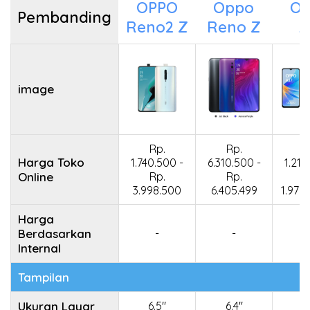
OPPO
Oppo
O
Pembanding
Reno2 Z
Reno Z
A
image
Rp.
Rp.
R
Harga Toko
1.740.500 -
6.310.500 -
1.210
Online
Rp.
Rp.
R
3.998.500
6.405.499
1.979.
Harga
Berdasarkan
-
-
Internal
Tampilan
Ukuran Layar
6.5"
6.4"
6.