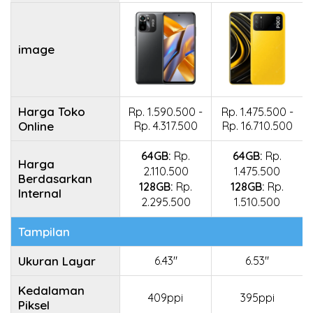
image
Harga Toko
Rp. 1.590.500 -
Rp. 1.475.500 -
Online
Rp. 4.317.500
Rp. 16.710.500
64GB:
Rp.
64GB:
Rp.
Harga
2.110.500
1.475.500
Berdasarkan
128GB:
Rp.
128GB:
Rp.
Internal
2.295.500
1.510.500
Tampilan
Ukuran Layar
6.43"
6.53"
Kedalaman
409ppi
395ppi
Piksel