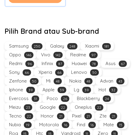
Pilih Brand atau Sub-brand
Samsung
Galaxy
Xiaomi
250
248
181
Oppo
Vivo
Realme
146
142
97
Redmi
Infinix
Huawei
Asus
96
87
78
67
Sony
Xperia
Lenovo
66
66
50
Zenfone
Mi
Nokia
Advan
50
48
48
43
Iphone
Apple
Lg
Hot
39
39
39
32
Evercoss
Poco
Blackberry
31
26
24
Meizu
Google
Oneplus
23
22
22
Tecno
Honor
Pixel
Zte
22
21
21
21
Nubia
Motorola
Find
Mate
19
16
16
15
Rog
Htc
Vandroid
Zero
15
15
11
11