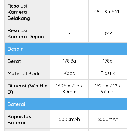
Resolusi
Kamera
-
48 + 8 + 5MP
Belakang
Resolusi
-
8MP
Kamera Depan
Desain
Berat
178.8g
198g
Material Bodi
Kaca
Plastik
Dimensi (W x H x
160.5 x 74.5 x
162.3 x 77.2 x
D)
8.3mm
9.6mm
Baterai
Kapasitas
5000mAh
6000mAh
Baterai