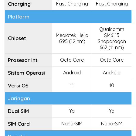
Charging
Fast Charging
Fast Charging
Platform
Qualcomm
Mediatek Helio
SM6115
Chipset
G95 (12 nm)
Snapdragon
662 (11 nm)
Prosesor Inti
Octa Core
Octa Core
Sistem Operasi
Android
Android
Versi OS
11
10
Jaringan
Dual SIM
Ya
Ya
SIM Card
Nano-SIM
Nano-SIM