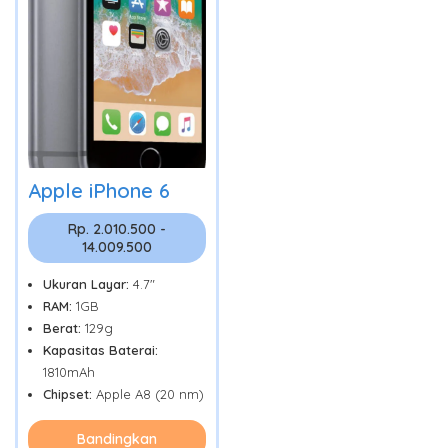
Apple iPhone 6
Rp. 2.010.500 -
14.009.500
Ukuran Layar:
4.7"
RAM:
1GB
Berat:
129g
Kapasitas Baterai:
1810mAh
Chipset:
Apple A8 (20 nm)
Bandingkan