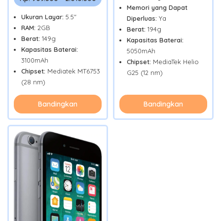
Memori yang Dapat
Ukuran Layar:
5.5"
Diperluas:
Ya
RAM:
2GB
Berat:
194g
Berat:
149g
Kapasitas Baterai:
Kapasitas Baterai:
5050mAh
3100mAh
Chipset:
MediaTek Helio
Chipset:
Mediatek MT6753
G25 (12 nm)
(28 nm)
Bandingkan
Bandingkan