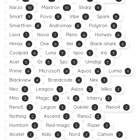
Narzo
Maxtron
Sharp
10
10
9
Smart
Pova
Vibe
Spark
9
9
9
8
Smartfren
Andromax
Polytron
8
8
8
Lava
Nova
Reno
Hotwav
7
7
6
6
Himax
One
Itel
Black-shark
6
6
6
6
Coolpad
Luna
Iqoo
Iris
6
5
5
5
Acer
Gt
Spc
Umidigi
5
5
5
5
Prime
Microsoft
Aquos
Lumia
4
4
4
4
Blackview
Brandcode
Nex
4
4
3
Neo
Leagoo
Axioo
Wiko
3
3
3
3
Mito
Magic
X
Icherry
3
3
3
3
Reno5
Legion
Oukitel
Reno4
3
3
2
2
Nothing
Ascend
Reno2
2
2
2
Homtom
Red-magic
Razer
2
2
2
Alcatel
Aldo
Nord
Camon
2
2
2
2