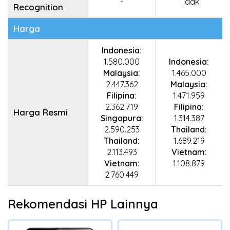
-
Tidak
Recognition
Harga
Indonesia:
1.580.000
Indonesia:
Malaysia:
1.465.000
2.447.362
Malaysia:
Filipina:
1.471.959
2.362.719
Filipina:
Harga Resmi
Singapura:
1.314.387
2.590.253
Thailand:
Thailand:
1.689.219
2.113.493
Vietnam:
Vietnam:
1.108.879
2.760.449
Rekomendasi HP Lainnya