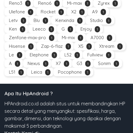
Reno3
Reno6
Mi-max
Zyrex
1
1
1
1
Ulefone
Rocket
X2
A9
1
1
1
1
Letv
Blu
Kenxinda
Studio
1
1
1
1
Ken
Leeco
G
Enjoy
1
1
1
1
Zenfone-max-pro
Mi-mix
A7000
1
1
1
Hisense
Zap-6-flaz
X5
Xtream
1
1
1
1
Le
Elephone
L52
Fullview
1
1
1
1
A
Nexus
X7
G3
Sonim
1
1
1
1
1
L51
Leica
Pocophone
1
1
1
Apa Itu HpAndroid ?
HPAndroid.co.id adalah situs untuk membandingkan HP
secara detail yang menyangkut: spesifikasi, harga,
gambar, dimensi, dan teknologi yang dipakai dengan
maksimal 5 perbandingan.