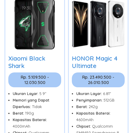
Xiaomi Black
HONOR Magic 4
Shark
Ultimate
Rp. 5.109.500 -
Rp. 23.490.500 -
12.030.500
26.010.500
Ukuran Layar:
5.9"
Ukuran Layar:
6.81"
Memori yang Dapat
Penyimpanan:
512GB
Diperluas:
Tidak
Berat:
242g
Berat:
190g
Kapasitas Baterai:
Kapasitas Baterai:
4600mAh
4000mAh
Chipset:
Qualcomm
Chipset:
Qualcomm
SM8450 Snapdragon 8