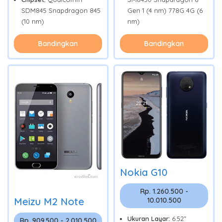
SDM845 Snapdragon 845
Gen 1 (4 nm) 778G 4G (6
(10 nm)
nm)
Bandingkan
Bandingkan
Nokia G10
Rp. 1.260.500 -
Meizu M2 Note
10.010.500
Ukuran Layar:
6.52"
Rp. 909.500 - 2.010.500