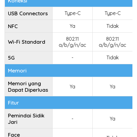
Koneksi
USB Connectors
Type-C
Type-C
NFC
Ya
Tidak
802.11
802.11
Wi-Fi Standard
a/b/g/n/ac
a/b/g/n/ac
5G
-
Tidak
Memori
Memori yang
Ya
Ya
Dapat Diperluas
Fitur
Pemindai Sidik
-
Ya
Jari
Face