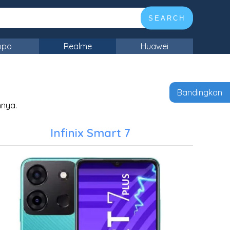
SEARCH
ppo
Realme
Huawei
Bandingkan
nnya.
Infinix Smart 7