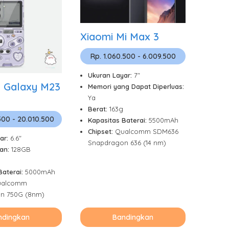
Xiaomi Mi Max 3
Rp. 1.060.500 - 6.009.500
Ukuran Layar:
7"
 Galaxy M23
Memori yang Dapat Diperluas:
Ya
Berat:
163g
500 - 20.010.500
Kapasitas Baterai:
5500mAh
Chipset:
Qualcomm SDM636
ar:
6.6"
Snapdragon 636 (14 nm)
an:
128GB
g
Baterai:
5000mAh
ualcomm
n 750G (8nm)
ndingkan
Bandingkan