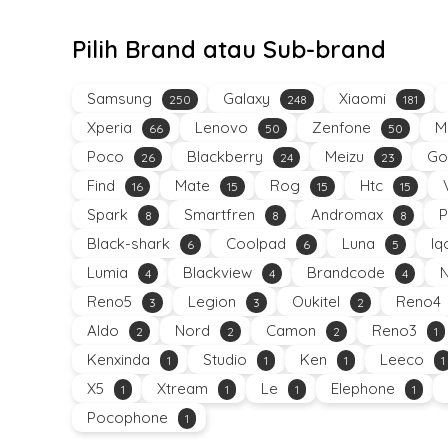
Pilih Brand atau Sub-brand
Samsung
Galaxy
Xiaomi
250
248
181
Xperia
Lenovo
Zenfone
M
66
50
50
Poco
Blackberry
Meizu
Go
26
24
23
Find
Mate
Rog
Htc
16
15
15
15
Spark
Smartfren
Andromax
P
8
8
8
Black-shark
Coolpad
Luna
Iq
6
6
5
Lumia
Blackview
Brandcode
4
4
4
Reno5
Legion
Oukitel
Reno4
3
3
2
Aldo
Nord
Camon
Reno3
2
2
2
1
Kenxinda
Studio
Ken
Leeco
1
1
1
1
X5
Xtream
Le
Elephone
1
1
1
1
Pocophone
1