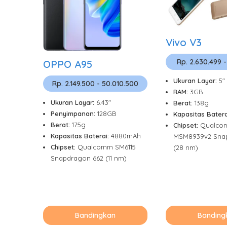
Vivo V3
Rp. 2.630.499 -
OPPO A95
Ukuran Layar:
5"
Rp. 2.149.500 - 50.010.500
RAM:
3GB
Ukuran Layar:
6.43"
Berat:
138g
Penyimpanan:
128GB
Kapasitas Batera
Berat:
175g
Chipset:
Qualco
Kapasitas Baterai:
4880mAh
MSM8939v2 Snap
Chipset:
Qualcomm SM6115
(28 nm)
Snapdragon 662 (11 nm)
Bandingkan
Banding