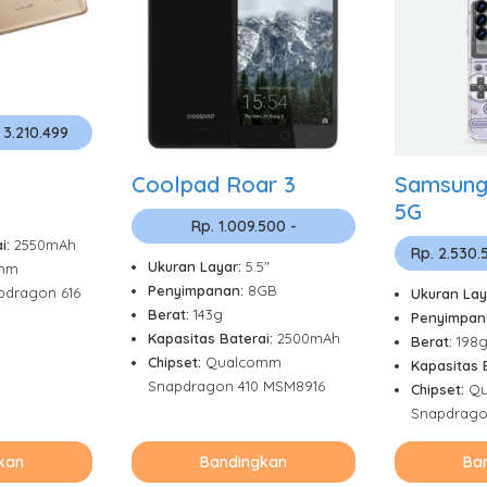
 3.210.499
Coolpad Roar 3
Samsung
5G
Rp. 1.009.500 -
i:
2550mAh
Rp. 2.530.
Ukuran Layar:
5.5"
mm
Penyimpanan:
8GB
dragon 616
Ukuran Lay
Berat:
143g
Penyimpan
Kapasitas Baterai:
2500mAh
Berat:
198
Chipset:
Qualcomm
Kapasitas 
Snapdragon 410 MSM8916
Chipset:
Q
Snapdrago
kan
Bandingkan
Ba