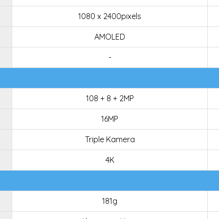
1080 x 2400pixels
AMOLED
-
108 + 8 + 2MP
16MP
Triple Kamera
4K
181g