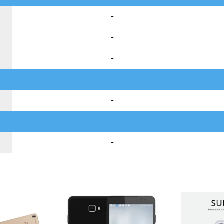
-
-
-
-
-