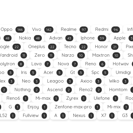
Oppo
Vivo
Realme
Redmi
Inf
146
142
97
96
i
Nokia
Advan
Iphone
Apple
48
48
43
39
3
ogle
Oneplus
Tecno
Honor
Pix
22
22
22
21
Vandroid
Zero
Narzo
Maxtron
Sh
11
11
10
10
olytron
Lava
Nova
Reno
Hotwav
8
7
7
6
oo
Iris
Acer
Gt
Spc
Umidigi
5
5
5
5
5
Nex
Neo
Leagoo
Axioo
Wiko
3
3
3
3
3
Nothing
Ascend
Reno2
Homtom
2
2
2
2
Reno6
Mi-max
Zyrex
Ulefone
Roc
1
1
1
1
G
Enjoy
Zenfone-max-pro
Mi-mix
1
1
1
1
L52
Fullview
A
Nexus
X7
G3
1
1
1
1
1