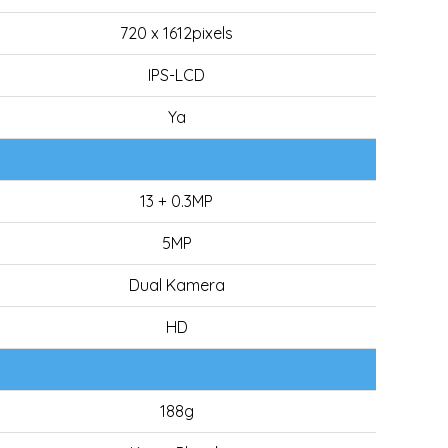
720 x 1612pixels
IPS-LCD
Ya
13 + 0.3MP
5MP
Dual Kamera
HD
188g