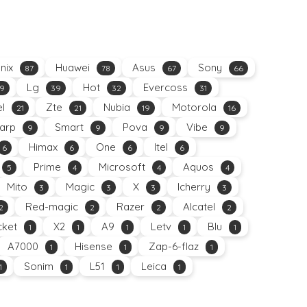
inix
Huawei
Asus
Sony
87
78
67
66
Lg
Hot
Evercoss
9
39
32
31
el
Zte
Nubia
Motorola
21
21
19
16
arp
Smart
Pova
Vibe
9
9
9
9
Himax
One
Itel
6
6
6
6
Prime
Microsoft
Aquos
5
4
4
4
Mito
Magic
X
Icherry
3
3
3
3
Red-magic
Razer
Alcatel
2
2
2
2
ket
X2
A9
Letv
Blu
1
1
1
1
1
A7000
Hisense
Zap-6-flaz
1
1
1
Sonim
L51
Leica
1
1
1
1