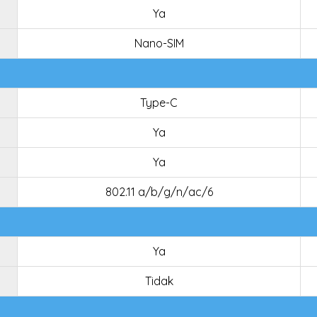
Ya
Nano-SIM
Type-C
Ya
Ya
802.11 a/b/g/n/ac/6
Ya
Tidak