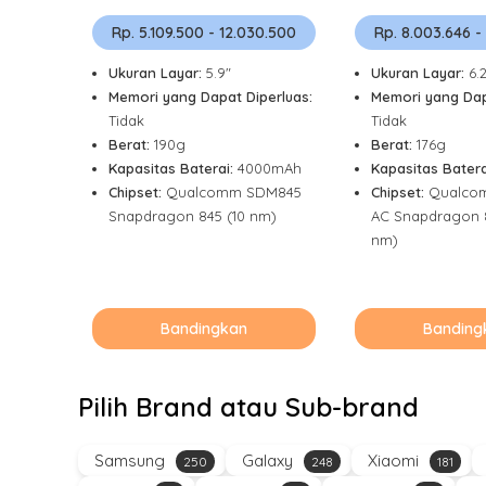
Rp. 5.109.500 - 12.030.500
Rp. 8.003.646 -
Ukuran Layar:
5.9"
Ukuran Layar:
6.
Memori yang Dapat Diperluas:
Memori yang Dap
Tidak
Tidak
Berat:
190g
Berat:
176g
Kapasitas Baterai:
4000mAh
Kapasitas Batera
Chipset:
Qualcomm SDM845
Chipset:
Qualco
Snapdragon 845 (10 nm)
AC Snapdragon 
nm)
Bandingkan
Banding
Pilih Brand atau Sub-brand
Samsung
Galaxy
Xiaomi
250
248
181