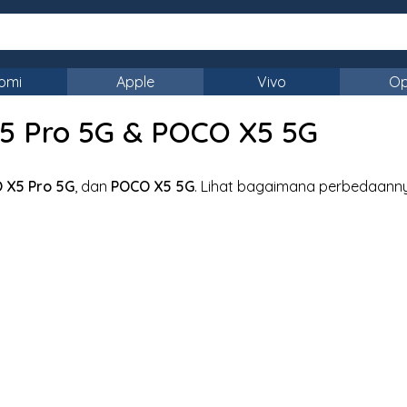
omi
Apple
Vivo
O
 Pro 5G & POCO X5 5G
 X5 Pro 5G
, dan
POCO X5 5G
. Lihat bagaimana perbedaann