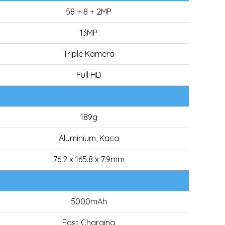
58 + 8 + 2MP
13MP
Triple Kamera
Full HD
189g
Aluminium, Kaca
76.2 x 165.8 x 7.9mm
5000mAh
Fast Charging