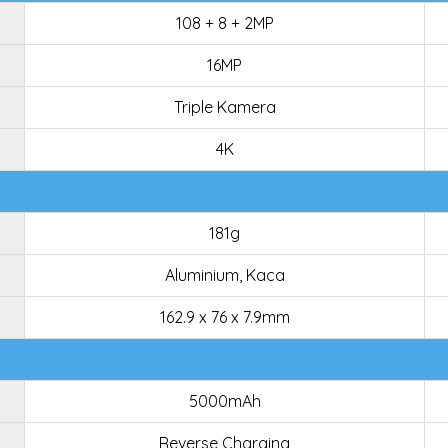
108 + 8 + 2MP
16MP
Triple Kamera
4K
181g
Aluminium, Kaca
162.9 x 76 x 7.9mm
5000mAh
Reverse Charging