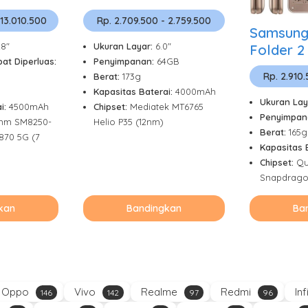
 13.010.500
Rp. 2.709.500 - 2.759.500
Samsung
28"
Ukuran Layar:
6.0"
Folder 2
at Diperluas:
Penyimpanan:
64GB
Rp. 2.910
Berat:
173g
Kapasitas Baterai:
4000mAh
Ukuran Lay
i:
4500mAh
Chipset:
Mediatek MT6765
Penyimpan
mm SM8250-
Helio P35 (12nm)
Berat:
165g
870 5G (7
Kapasitas 
Chipset:
Qu
Snapdrago
kan
Bandingkan
Ba
Oppo
Vivo
Realme
Redmi
Inf
146
142
97
96