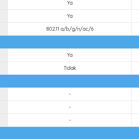
Ya
Ya
802.11 a/b/g/n/ac/6
Ya
Tidak
-
-
-