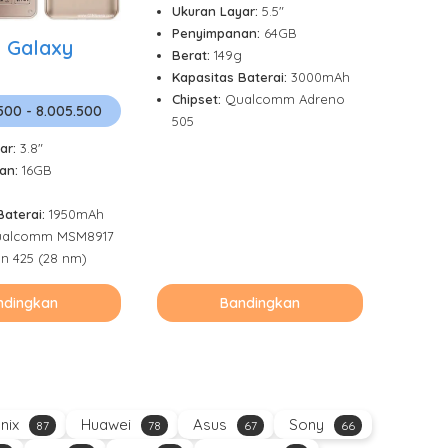
Ukuran Layar:
5.5"
Penyimpanan:
64GB
 Galaxy
Berat:
149g
Kapasitas Baterai:
3000mAh
Chipset:
Qualcomm Adreno
.500 - 8.005.500
505
ar:
3.8"
an:
16GB
Baterai:
1950mAh
alcomm MSM8917
n 425 (28 nm)
ndingkan
Bandingkan
inix
Huawei
Asus
Sony
87
78
67
66