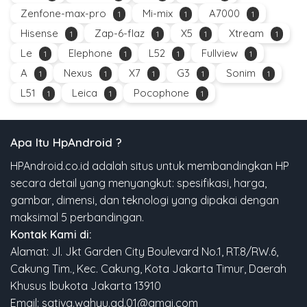
Zenfone-max-pro
Mi-mix
A7000
1
1
1
Hisense
Zap-6-flaz
X5
Xtream
1
1
1
1
Le
Elephone
L52
Fullview
1
1
1
1
A
Nexus
X7
G3
Sonim
1
1
1
1
1
L51
Leica
Pocophone
1
1
1
Apa Itu HpAndroid ?
HPAndroid.co.id adalah situs untuk membandingkan HP
secara detail yang menyangkut: spesifikasi, harga,
gambar, dimensi, dan teknologi yang dipakai dengan
maksimal 5 perbandingan.
Kontak Kami di:
Alamat: Jl. Jkt Garden City Boulevard No.1, RT.8/RW.6,
Cakung Tim., Kec. Cakung, Kota Jakarta Timur, Daerah
Khusus Ibukota Jakarta 13910
Email: sativa.wahyu.ad.01@gmai.com