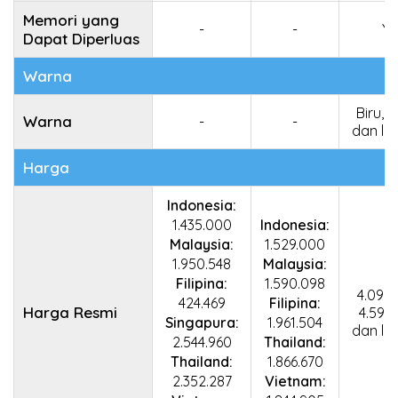
Memori yang
-
-
Ya
Dapat Diperluas
Warna
Biru, 
Warna
-
-
dan la
Harga
Indonesia:
1.435.000
Indonesia:
Malaysia:
1.529.000
1.950.548
Malaysia:
Filipina:
1.590.098
4.099.
424.469
Filipina:
Harga Resmi
4.599
Singapura:
1.961.504
dan la
2.544.960
Thailand:
Thailand:
1.866.670
2.352.287
Vietnam: