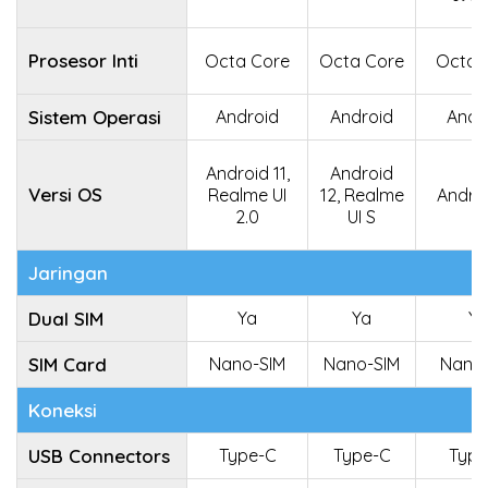
Prosesor Inti
Octa Core
Octa Core
Octa 
Sistem Operasi
Android
Android
Andr
Android 11,
Android
Versi OS
Realme UI
12, Realme
Androi
2.0
UI S
Jaringan
Dual SIM
Ya
Ya
Ya
SIM Card
Nano-SIM
Nano-SIM
Nano-
Koneksi
USB Connectors
Type-C
Type-C
Type