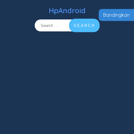
HpAndroid
Bandingkan
SEARCH