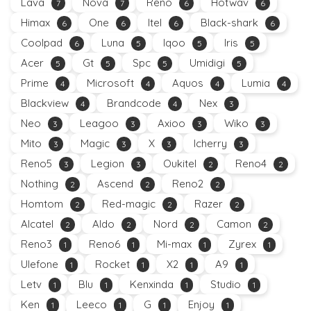
Lava
Nova
Reno
Hotwav
7
7
6
6
Himax
One
Itel
Black-shark
6
6
6
6
Coolpad
Luna
Iqoo
Iris
6
5
5
5
Acer
Gt
Spc
Umidigi
5
5
5
5
Prime
Microsoft
Aquos
Lumia
4
4
4
4
Blackview
Brandcode
Nex
4
4
3
Neo
Leagoo
Axioo
Wiko
3
3
3
3
Mito
Magic
X
Icherry
3
3
3
3
Reno5
Legion
Oukitel
Reno4
3
3
2
2
Nothing
Ascend
Reno2
2
2
2
Homtom
Red-magic
Razer
2
2
2
Alcatel
Aldo
Nord
Camon
2
2
2
2
Reno3
Reno6
Mi-max
Zyrex
1
1
1
1
Ulefone
Rocket
X2
A9
1
1
1
1
Letv
Blu
Kenxinda
Studio
1
1
1
1
Ken
Leeco
G
Enjoy
1
1
1
1