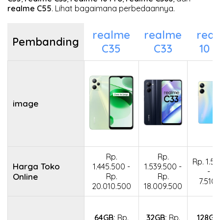
realme C55
. Lihat bagaimana perbedaannya.
realme
realme
rea
Pembanding
C35
C33
10 
image
Rp.
Rp.
Rp. 1.5
Harga Toko
1.445.500 -
1.539.500 -
- R
Online
Rp.
Rp.
7.510
20.010.500
18.009.500
64GB:
Rp.
32GB:
Rp.
128GB