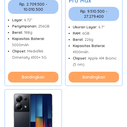
Pro Max
Rp. 2.709.500 -
10.010.500
Rp. 9.510.500 -
27.279.400
Layar:
6.72"
Penyimpanan:
256GB
Ukuran Layar:
6.7"
Berat:
188g
RAM:
6GB
Kapasitas Baterai:
Berat:
226g
5000mAh
Kapasitas Baterai:
Chipset:
MediaTek
4100mAh
Dimensity 6100+ 5G
Chipset:
Apple A14 Bionic
(5 nm)
Bandingkan
Bandingkan