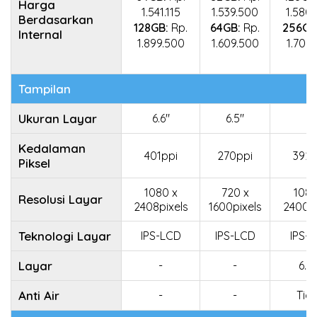
Harga
1.541.115
1.539.500
1.580
Berdasarkan
128GB:
Rp.
64GB:
Rp.
256GB
Internal
1.899.500
1.609.500
1.706
Tampilan
Ukuran Layar
6.6"
6.5"
-
Kedalaman
401ppi
270ppi
392p
Piksel
1080 x
720 x
1080
Resolusi Layar
2408pixels
1600pixels
2400pi
Teknologi Layar
IPS-LCD
IPS-LCD
IPS-
Layar
-
-
6.7
Anti Air
-
-
Tid