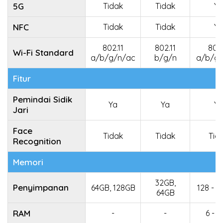
5G
Tidak
Tidak
Ya
NFC
Tidak
Tidak
Ya
802.11
802.11
802.
Wi-Fi Standard
a/b/g/n/ac
b/g/n
a/b/g/
Fitur
Pemindai Sidik
Ya
Ya
Ya
Jari
Face
Tidak
Tidak
Tid
Recognition
Memori
32GB,
Penyimpanan
64GB, 128GB
128 - 
64GB
RAM
-
-
6 - 