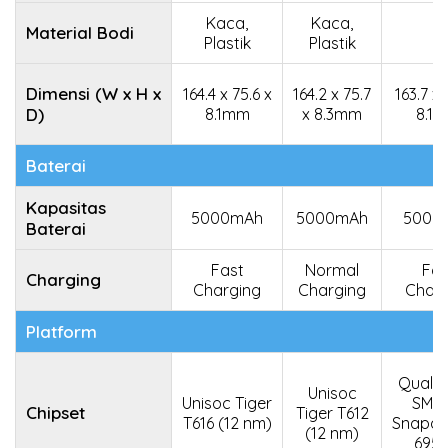
Kaca,
Kaca,
Material Bodi
-
Plastik
Plastik
Dimensi (W x H x
164.4 x 75.6 x
164.2 x 75.7
163.7 x 
D)
8.1mm
x 8.3mm
8.1
Baterai
Kapasitas
5000mAh
5000mAh
5000
Baterai
Fast
Normal
Fas
Charging
Charging
Charging
Charg
Platform
Qual
Unisoc
Unisoc Tiger
SM63
Chipset
Tiger T612
T616 (12 nm)
Snapdr
(12 nm)
695 