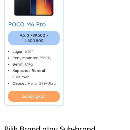
POCO M6 Pro
Rp. 2.789.500 -
4.600.500
Layar:
6.67"
Penyimpanan:
256GB
Berat:
179g
Kapasitas Baterai:
5000mAh
Chipset:
Helio G99-Ultra
Bandingkan
Pilih Brand atau Sub-brand