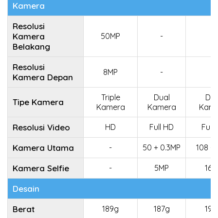
Kamera
Resolusi
Kamera
50MP
-
-
Belakang
Resolusi
8MP
-
-
Kamera Depan
Triple
Dual
Dua
Tipe Kamera
Kamera
Kamera
Kam
Resolusi Video
HD
Full HD
Full
Kamera Utama
-
50 + 0.3MP
108 +
Kamera Selfie
-
5MP
16M
Desain
Berat
189g
187g
190