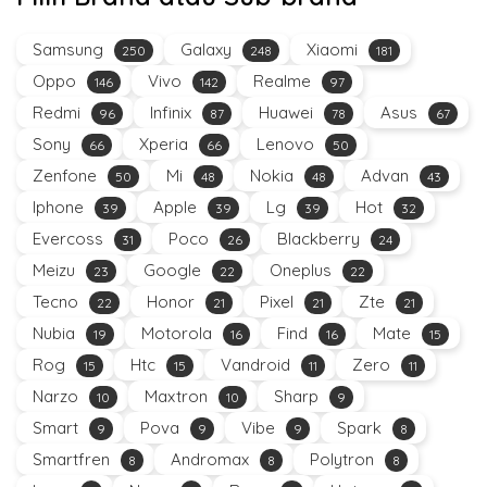
Samsung
Galaxy
Xiaomi
250
248
181
Oppo
Vivo
Realme
146
142
97
Redmi
Infinix
Huawei
Asus
96
87
78
67
Sony
Xperia
Lenovo
66
66
50
Zenfone
Mi
Nokia
Advan
50
48
48
43
Iphone
Apple
Lg
Hot
39
39
39
32
Evercoss
Poco
Blackberry
31
26
24
Meizu
Google
Oneplus
23
22
22
Tecno
Honor
Pixel
Zte
22
21
21
21
Nubia
Motorola
Find
Mate
19
16
16
15
Rog
Htc
Vandroid
Zero
15
15
11
11
Narzo
Maxtron
Sharp
10
10
9
Smart
Pova
Vibe
Spark
9
9
9
8
Smartfren
Andromax
Polytron
8
8
8