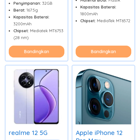
Material Bodi:
Plastik
Penyimpanan:
32GB
Kapasitas Baterai:
Berat:
167.5g
1800mAh
Kapasitas Baterai:
Chipset:
MediaTek MT6572
3200mAh
Chipset:
Mediatek MT6753
(28 nm)
Bandingkan
Bandingkan
realme 12 5G
Apple iPhone 12