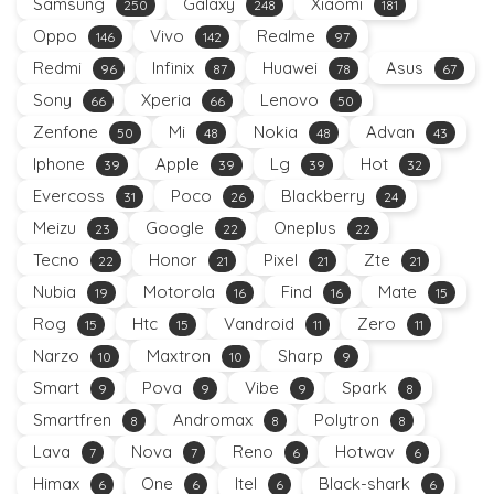
Samsung
Galaxy
Xiaomi
250
248
181
Oppo
Vivo
Realme
146
142
97
Redmi
Infinix
Huawei
Asus
96
87
78
67
Sony
Xperia
Lenovo
66
66
50
Zenfone
Mi
Nokia
Advan
50
48
48
43
Iphone
Apple
Lg
Hot
39
39
39
32
Evercoss
Poco
Blackberry
31
26
24
Meizu
Google
Oneplus
23
22
22
Tecno
Honor
Pixel
Zte
22
21
21
21
Nubia
Motorola
Find
Mate
19
16
16
15
Rog
Htc
Vandroid
Zero
15
15
11
11
Narzo
Maxtron
Sharp
10
10
9
Smart
Pova
Vibe
Spark
9
9
9
8
Smartfren
Andromax
Polytron
8
8
8
Lava
Nova
Reno
Hotwav
7
7
6
6
Himax
One
Itel
Black-shark
6
6
6
6