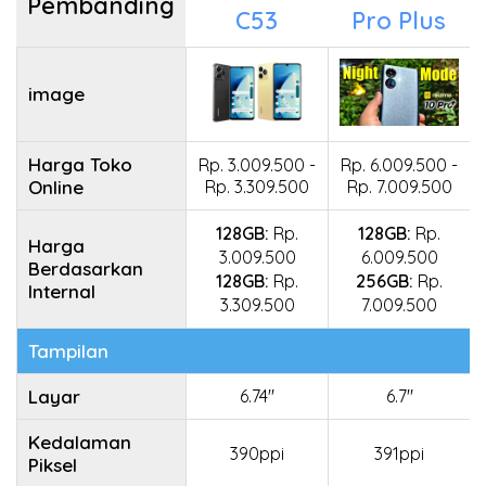
Pembanding
C53
Pro Plus
image
Harga Toko
Rp. 3.009.500 -
Rp. 6.009.500 -
Online
Rp. 3.309.500
Rp. 7.009.500
128GB:
Rp.
128GB:
Rp.
Harga
3.009.500
6.009.500
Berdasarkan
128GB:
Rp.
256GB:
Rp.
Internal
3.309.500
7.009.500
Tampilan
Layar
6.74"
6.7"
Kedalaman
390ppi
391ppi
Piksel