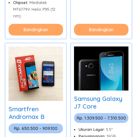
Chipset:
Mediatek
MT6779V Helio P95 (12
nm)
Bandingkan
Bandingkan
Samsung Galaxy
J7 Core
Smartfren
Andromax B
Rp. 1.309.500 - 7.310.500
Rp. 650.500 - 909.100
Ukuran Layar:
5.5"
Penyimpanan:
16GB