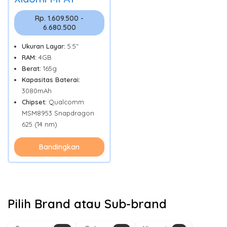
Rp. 1.609.500 -
6.680.500
Ukuran Layar:
5.5"
RAM:
4GB
Berat:
165g
Kapasitas Baterai:
3080mAh
Chipset:
Qualcomm
MSM8953 Snapdragon
625 (14 nm)
Bandingkan
Pilih Brand atau Sub-brand