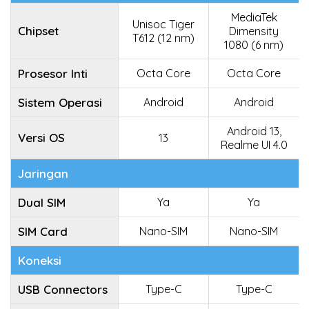
MediaTek
Unisoc Tiger
Chipset
Dimensity
T612 (12 nm)
1080 (6 nm)
Prosesor Inti
Octa Core
Octa Core
Sistem Operasi
Android
Android
Android 13,
Versi OS
13
Realme UI 4.0
Jaringan
Dual SIM
Ya
Ya
SIM Card
Nano-SIM
Nano-SIM
Koneksi
USB Connectors
Type-C
Type-C