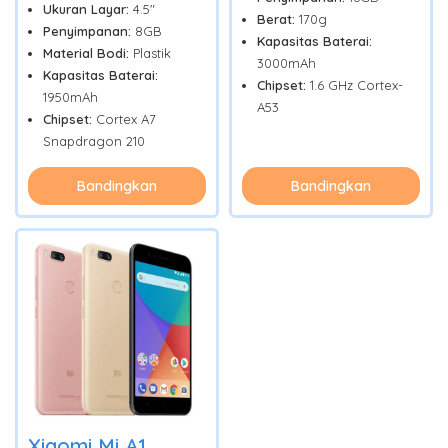
Ukuran Layar:
4.5"
Berat:
170g
Penyimpanan:
8GB
Kapasitas Baterai:
Material Bodi:
Plastik
3000mAh
Kapasitas Baterai:
Chipset:
1.6 GHz Cortex-
1950mAh
A53
Chipset:
Cortex A7
Snapdragon 210
Bandingkan
Bandingkan
Xiaomi Mi A1