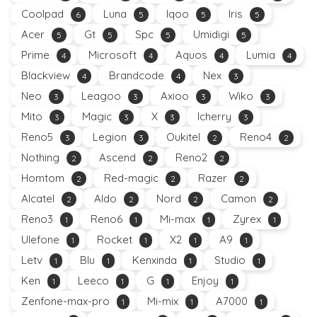
Coolpad
Luna
Iqoo
Iris
6
5
5
5
Acer
Gt
Spc
Umidigi
5
5
5
5
Prime
Microsoft
Aquos
Lumia
4
4
4
4
Blackview
Brandcode
Nex
4
4
3
Neo
Leagoo
Axioo
Wiko
3
3
3
3
Mito
Magic
X
Icherry
3
3
3
3
Reno5
Legion
Oukitel
Reno4
3
3
2
2
Nothing
Ascend
Reno2
2
2
2
Homtom
Red-magic
Razer
2
2
2
Alcatel
Aldo
Nord
Camon
2
2
2
2
Reno3
Reno6
Mi-max
Zyrex
1
1
1
1
Ulefone
Rocket
X2
A9
1
1
1
1
Letv
Blu
Kenxinda
Studio
1
1
1
1
Ken
Leeco
G
Enjoy
1
1
1
1
Zenfone-max-pro
Mi-mix
A7000
1
1
1