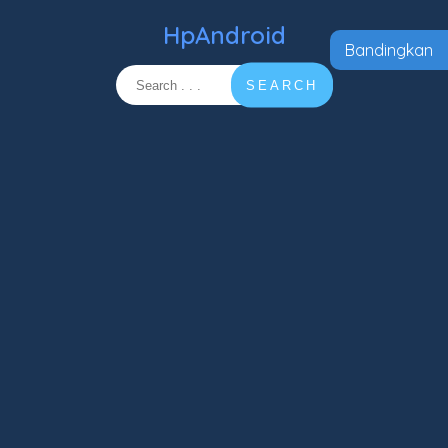
HpAndroid
Bandingkan
SEARCH