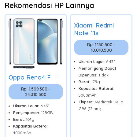
Rekomendasi HP Lainnya
Xiaomi Redmi
Note 11s
Rp. 1.150.500 -
10.010.500
Ukuran Layar:
6.43"
Memori yang Dapat
Diperluas:
Tidak
Oppo Reno4 F
Berat:
179g
Kapasitas Baterai:
Rp. 1.509.500 -
24.310.500
5000mAh
Chipset:
Mediatek Helio
Ukuran Layar:
6.43"
G96 (12 nm)
Penyimpanan:
128GB
Berat:
164g
Kapasitas Baterai:
4000mAh