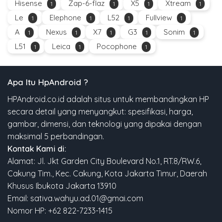
Hisense
Zap-6-flaz
X5
Xtream
1
1
1
1
Le
Elephone
L52
Fullview
1
1
1
1
A
Nexus
X7
G3
Sonim
1
1
1
1
1
L51
Leica
Pocophone
1
1
1
Apa Itu HpAndroid ?
HPAndroid.co.id adalah situs untuk membandingkan HP
secara detail yang menyangkut: spesifikasi, harga,
gambar, dimensi, dan teknologi yang dipakai dengan
maksimal 5 perbandingan.
Kontak Kami di:
Alamat: Jl. Jkt Garden City Boulevard No.1, RT.8/RW.6,
Cakung Tim., Kec. Cakung, Kota Jakarta Timur, Daerah
Khusus Ibukota Jakarta 13910
Email: sativa.wahyu.ad.01@gmai.com
Nomor HP: +62 822-7233-1415