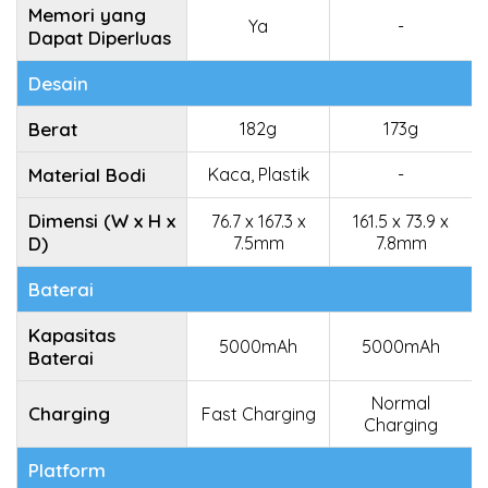
Memori yang
Ya
-
Dapat Diperluas
Desain
Berat
182g
173g
Material Bodi
Kaca, Plastik
-
Dimensi (W x H x
76.7 x 167.3 x
161.5 x 73.9 x
D)
7.5mm
7.8mm
Baterai
Kapasitas
5000mAh
5000mAh
Baterai
Normal
Charging
Fast Charging
Charging
Platform