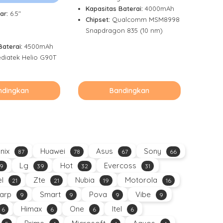
Kapasitas Baterai:
4000mAh
ar:
6.5"
Chipset:
Qualcomm MSM8998
Snapdragon 835 (10 nm)
g
Baterai:
4500mAh
diatek Helio G90T
ndingkan
Bandingkan
inix
Huawei
Asus
Sony
87
78
67
66
Lg
Hot
Evercoss
9
39
32
31
el
Zte
Nubia
Motorola
21
21
19
16
arp
Smart
Pova
Vibe
9
9
9
9
Himax
One
Itel
6
6
6
6