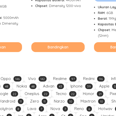
Chipset:
Dimensity 1200-vivo
56GB
Ukuran Lay
RAM:
6GB
i:
5000mAh
Berat:
199
k Dimensity
Kapasitas 
Chipset:
Me
(12nm)
kan
Bandingkan
Ba
Oppo
Vivo
Realme
Redmi
Inf
146
142
97
96
i
Nokia
Advan
Iphone
Apple
48
48
43
39
3
ogle
Oneplus
Tecno
Honor
Pix
22
22
22
21
Vandroid
Zero
Narzo
Maxtron
Sh
11
11
10
10
olytron
Lava
Nova
Reno
Hotwav
8
7
7
6