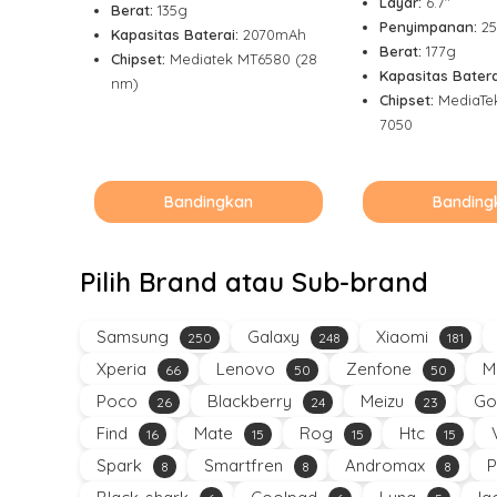
Layar:
6.7"
Berat:
135g
Penyimpanan:
2
Kapasitas Baterai:
2070mAh
Berat:
177g
Chipset:
Mediatek MT6580 (28
Kapasitas Batera
nm)
Chipset:
MediaTe
7050
Bandingkan
Banding
Pilih Brand atau Sub-brand
Samsung
Galaxy
Xiaomi
250
248
181
Xperia
Lenovo
Zenfone
M
66
50
50
Poco
Blackberry
Meizu
Go
26
24
23
Find
Mate
Rog
Htc
16
15
15
15
Spark
Smartfren
Andromax
P
8
8
8