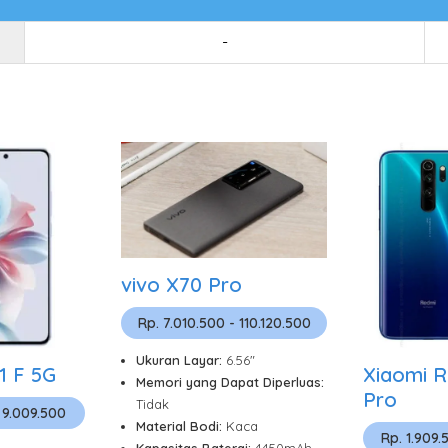
-
vivo X70 Pro
Rp. 7.010.500 - 110.120.500
Ukuran Layar:
6.56"
1 F 5G
Xiaomi R
Memori yang Dapat Diperluas:
Pro
Tidak
 9.009.500
Material Bodi:
Kaca
Rp. 1.909.
Kapasitas Baterai:
4450mAh