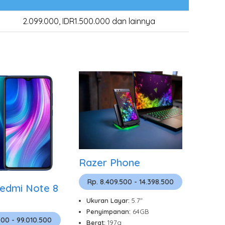
2.099.000, IDR1.500.000 dan lainnya
Razer Phone
Rp. 8.409.500 - 14.398.500
edmi Note 8
Ukuran Layar:
5.7"
Penyimpanan:
64GB
500 - 99.010.500
Berat:
197g