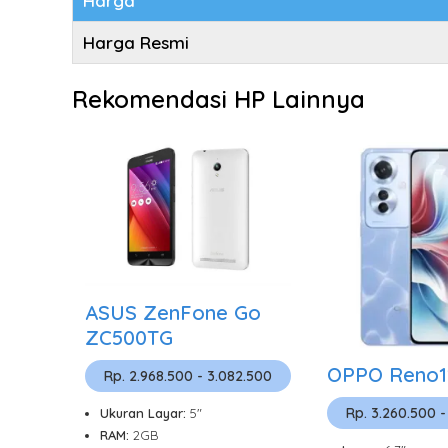
Harga
Harga Resmi
Rekomendasi HP Lainnya
ASUS ZenFone Go
ZC500TG
OPPO Reno1
Rp. 2.968.500 - 3.082.500
Rp. 3.260.500 -
Ukuran Layar:
5"
RAM:
2GB