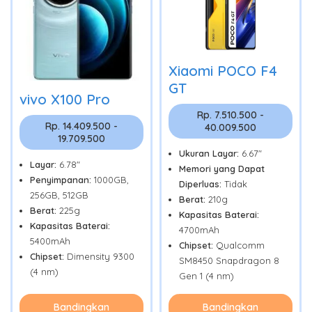
Xiaomi POCO F4
GT
vivo X100 Pro
Rp. 7.510.500 -
Rp. 14.409.500 -
40.009.500
19.709.500
Ukuran Layar:
6.67"
Layar:
6.78"
Memori yang Dapat
Penyimpanan:
1000GB,
Diperluas:
Tidak
256GB, 512GB
Berat:
210g
Berat:
225g
Kapasitas Baterai:
Kapasitas Baterai:
4700mAh
5400mAh
Chipset:
Qualcomm
Chipset:
Dimensity 9300
SM8450 Snapdragon 8
(4 nm)
Gen 1 (4 nm)
Bandingkan
Bandingkan