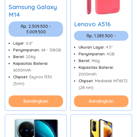
Samsung Galaxy
M14
Lenovo A516
Rp. 2.509.500 -
3.009.500
Rp. 1.285.500 -
Layar:
6.6"
Ukuran Layar:
4.5"
Penyimpanan:
64 - 128GB
Penyimpanan:
4GB
Berat:
206g
Berat:
146g
Kapasitas Baterai:
Kapasitas Baterai:
6000mAh
2000mAh
Chipset:
Exynos 1330
Chipset:
Mediatek MT6572
(5nm)
(28 nm)
Bandingkan
Bandingkan