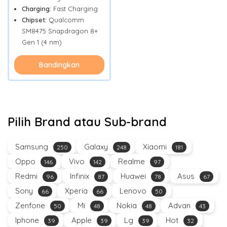
Charging:
Fast Charging
Chipset:
Qualcomm
SM8475 Snapdragon 8+
Gen 1 (4 nm)
Bandingkan
Pilih Brand atau Sub-brand
Samsung
Galaxy
Xiaomi
250
248
181
Oppo
Vivo
Realme
146
142
97
Redmi
Infinix
Huawei
Asus
96
87
78
67
Sony
Xperia
Lenovo
66
66
50
Zenfone
Mi
Nokia
Advan
50
48
48
43
Iphone
Apple
Lg
Hot
39
39
39
32