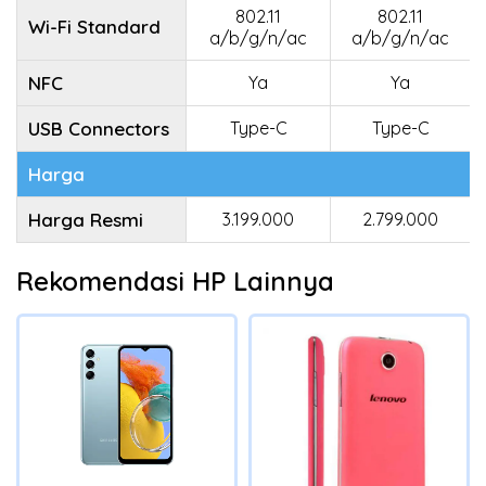
802.11
802.11
Wi-Fi Standard
a/b/g/n/ac
a/b/g/n/ac
NFC
Ya
Ya
USB Connectors
Type-C
Type-C
Harga
Harga Resmi
3.199.000
2.799.000
Rekomendasi HP Lainnya