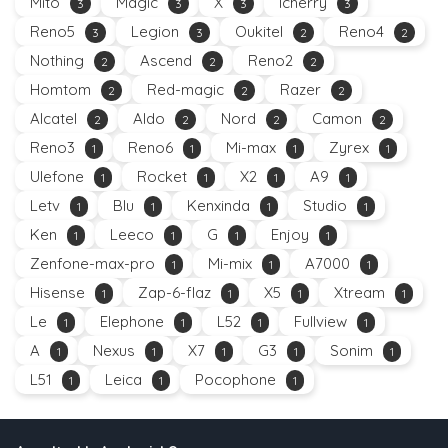
Mito
Magic
X
Icherry
3
3
3
3
Reno5
Legion
Oukitel
Reno4
3
3
2
2
Nothing
Ascend
Reno2
2
2
2
Homtom
Red-magic
Razer
2
2
2
Alcatel
Aldo
Nord
Camon
2
2
2
2
Reno3
Reno6
Mi-max
Zyrex
1
1
1
1
Ulefone
Rocket
X2
A9
1
1
1
1
Letv
Blu
Kenxinda
Studio
1
1
1
1
Ken
Leeco
G
Enjoy
1
1
1
1
Zenfone-max-pro
Mi-mix
A7000
1
1
1
Hisense
Zap-6-flaz
X5
Xtream
1
1
1
1
Le
Elephone
L52
Fullview
1
1
1
1
A
Nexus
X7
G3
Sonim
1
1
1
1
1
L51
Leica
Pocophone
1
1
1