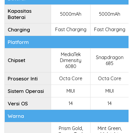
Kapasitas
5000mAh
5000mAh
Baterai
Charging
Fast Charging
Fast Charging
Platform
MediaTek
Snapdragon
Chipset
Dimensity
685
6080
Prosesor Inti
Octa Core
Octa Core
Sistem Operasi
MIUI
MIUI
Versi OS
14
14
Warna
Prism Gold,
Mint Green,