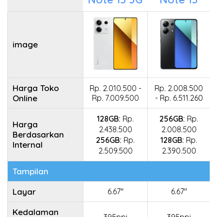
image
Harga Toko
Rp. 2.010.500 -
Rp. 2.008.500
Online
Rp. 7.009.500
- Rp. 6.511.260
128GB:
Rp.
256GB:
Rp.
Harga
2.438.500
2.008.500
Berdasarkan
256GB:
Rp.
128GB:
Rp.
Internal
2.509.500
2.390.500
Tampilan
Layar
6.67"
6.67"
Kedalaman