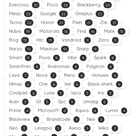
Evercoss
Poco
Blackberry
31
26
24
Meizu
Google
Oneplus
23
22
22
Tecno
Honor
Pixel
Zte
22
21
21
21
Nubia
Motorola
Find
Mate
19
16
16
15
Rog
Htc
Vandroid
Zero
15
15
11
11
Narzo
Maxtron
Sharp
10
10
9
Smart
Pova
Vibe
Spark
9
9
9
8
Smartfren
Andromax
Polytron
8
8
8
Lava
Nova
Reno
Hotwav
7
7
6
6
Himax
One
Itel
Black-shark
6
6
6
6
Coolpad
Luna
Iqoo
Iris
6
5
5
5
Acer
Gt
Spc
Umidigi
5
5
5
5
Prime
Microsoft
Aquos
Lumia
4
4
4
4
Blackview
Brandcode
Nex
4
4
3
Neo
Leagoo
Axioo
Wiko
3
3
3
3