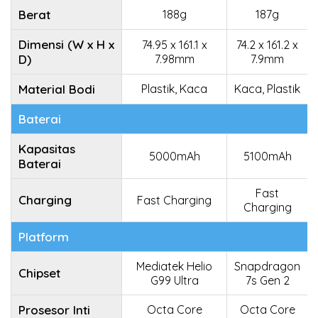
Berat
188g
187g
Dimensi (W x H x
74.95 x 161.1 x
74.2 x 161.2 x
D)
7.98mm
7.9mm
Material Bodi
Plastik, Kaca
Kaca, Plastik
Baterai
Kapasitas
5000mAh
5100mAh
Baterai
Fast
Charging
Fast Charging
Charging
Platform
Mediatek Helio
Snapdragon
Chipset
G99 Ultra
7s Gen 2
Prosesor Inti
Octa Core
Octa Core