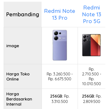
Redmi
Redmi Note
Pembanding
Note 13
13 Pro
Pro 5G
image
Rp.
Harga Toko
Rp. 3.260.500 -
2.710.500 -
Online
Rp. 6.675.500
Rp.
10.010.500
Harga
256GB:
Rp.
256GB:
Rp.
Berdasarkan
3.310.500
2.809.500
Internal