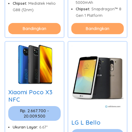
5000mAh
Chipset:
Mediatek Helio
Chipset:
Snapdragon™ 8
G88 (12nm)
Gen 1 Platform
Bandingkan
Bandingkan
Xiaomi Poco X3
NFC
Rp. 2.667.700 -
20.009.500
LG L Bello
Ukuran Layar:
6.67"