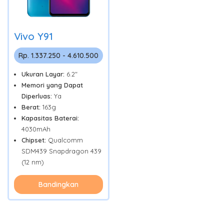
Vivo Y91
Rp. 1.337.250 - 4.610.500
Ukuran Layar:
6.2"
Memori yang Dapat
Diperluas:
Ya
Berat:
163g
Kapasitas Baterai:
4030mAh
Chipset:
Qualcomm
SDM439 Snapdragon 439
(12 nm)
Bandingkan