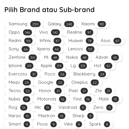
Pilih Brand atau Sub-brand
Samsung
Galaxy
Xiaomi
250
248
181
Oppo
Vivo
Realme
146
142
97
Redmi
Infinix
Huawei
Asus
96
87
78
67
Sony
Xperia
Lenovo
66
66
50
Zenfone
Mi
Nokia
Advan
50
48
48
43
Iphone
Apple
Lg
Hot
39
39
39
32
Evercoss
Poco
Blackberry
31
26
24
Meizu
Google
Oneplus
23
22
22
Tecno
Honor
Pixel
Zte
22
21
21
21
Nubia
Motorola
Find
Mate
19
16
16
15
Rog
Htc
Vandroid
Zero
15
15
11
11
Narzo
Maxtron
Sharp
10
10
9
Smart
Pova
Vibe
Spark
9
9
9
8