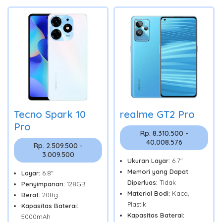
Tecno Spark 10
realme GT2 Pro
Pro
Rp. 8.310.500 -
40.008.576
Rp. 2.509.500 -
3.009.500
Ukuran Layar:
6.7"
Memori yang Dapat
Layar:
6.8"
Diperluas:
Tidak
Penyimpanan:
128GB
Material Bodi:
Kaca,
Berat:
208g
Plastik
Kapasitas Baterai:
Kapasitas Baterai:
5000mAh