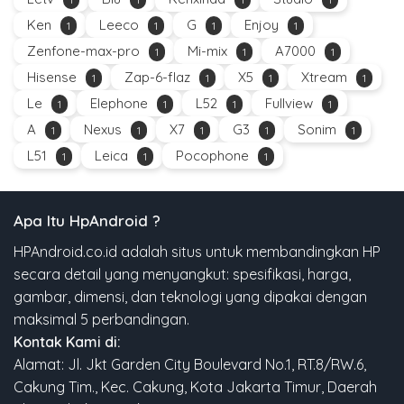
Ken
Leeco
G
Enjoy
1
1
1
1
Zenfone-max-pro
Mi-mix
A7000
1
1
1
Hisense
Zap-6-flaz
X5
Xtream
1
1
1
1
Le
Elephone
L52
Fullview
1
1
1
1
A
Nexus
X7
G3
Sonim
1
1
1
1
1
L51
Leica
Pocophone
1
1
1
Apa Itu HpAndroid ?
HPAndroid.co.id adalah situs untuk membandingkan HP
secara detail yang menyangkut: spesifikasi, harga,
gambar, dimensi, dan teknologi yang dipakai dengan
maksimal 5 perbandingan.
Kontak Kami di:
Alamat: Jl. Jkt Garden City Boulevard No.1, RT.8/RW.6,
Cakung Tim., Kec. Cakung, Kota Jakarta Timur, Daerah