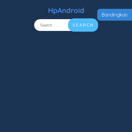
HpAndroid
Bandingkan
SEARCH