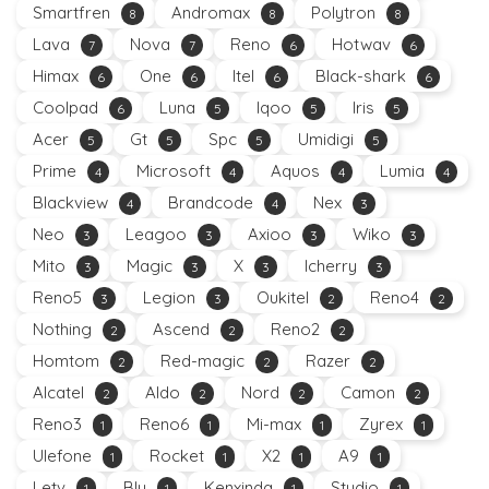
Smartfren
Andromax
Polytron
8
8
8
Lava
Nova
Reno
Hotwav
7
7
6
6
Himax
One
Itel
Black-shark
6
6
6
6
Coolpad
Luna
Iqoo
Iris
6
5
5
5
Acer
Gt
Spc
Umidigi
5
5
5
5
Prime
Microsoft
Aquos
Lumia
4
4
4
4
Blackview
Brandcode
Nex
4
4
3
Neo
Leagoo
Axioo
Wiko
3
3
3
3
Mito
Magic
X
Icherry
3
3
3
3
Reno5
Legion
Oukitel
Reno4
3
3
2
2
Nothing
Ascend
Reno2
2
2
2
Homtom
Red-magic
Razer
2
2
2
Alcatel
Aldo
Nord
Camon
2
2
2
2
Reno3
Reno6
Mi-max
Zyrex
1
1
1
1
Ulefone
Rocket
X2
A9
1
1
1
1
Letv
Blu
Kenxinda
Studio
1
1
1
1