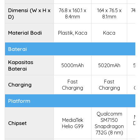
Dimensi (W x H x
76.8 x 160.1 x
164 x 76.5 x
74.9
D)
8.4mm
8.1mm
x
Material Bodi
Plastik, Kaca
Kaca
P
Baterai
Kapasitas
5000mAh
5020mAh
50
Baterai
Fast
Fast
Charging
Charging
Charging
Ch
Platform
Qualcomm
Me
MediaTek
SM7150
Chipset
Di
Helio G99
Snapdragon
732G (8 nm)