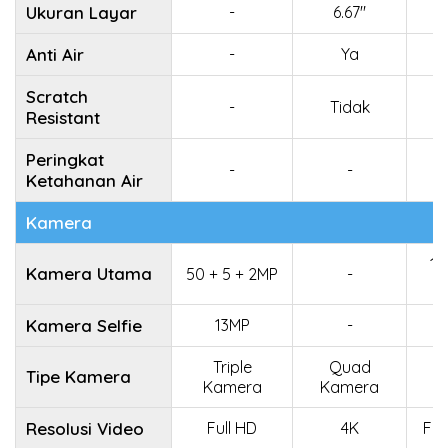
Ukuran Layar
-
6.67"
Anti Air
-
Ya
Scratch
-
Tidak
Resistant
Peringkat
-
-
Ketahanan Air
Kamera
10
Kamera Utama
50 + 5 + 2MP
-
Kamera Selfie
13MP
-
Triple
Quad
Tipe Kamera
Kamera
Kamera
K
Resolusi Video
Full HD
4K
Ful