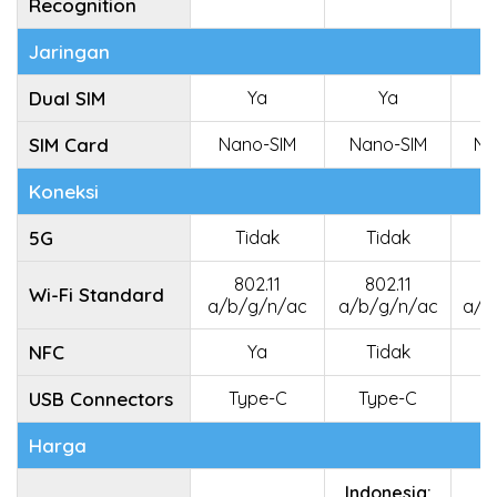
Recognition
Jaringan
Dual SIM
Ya
Ya
SIM Card
Nano-SIM
Nano-SIM
Na
Koneksi
5G
Tidak
Tidak
802.11
802.11
8
Wi-Fi Standard
a/b/g/n/ac
a/b/g/n/ac
a/b
NFC
Ya
Tidak
USB Connectors
Type-C
Type-C
T
Harga
Indonesia: