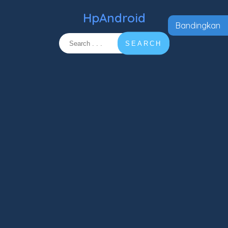
HpAndroid
Bandingkan
SEARCH