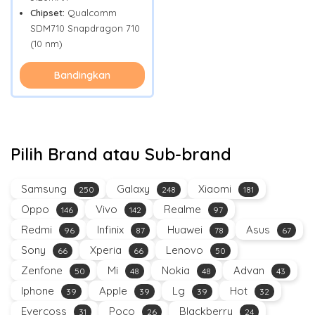
Chipset:
Qualcomm
SDM710 Snapdragon 710
(10 nm)
Bandingkan
Pilih Brand atau Sub-brand
Samsung
Galaxy
Xiaomi
250
248
181
Oppo
Vivo
Realme
146
142
97
Redmi
Infinix
Huawei
Asus
96
87
78
67
Sony
Xperia
Lenovo
66
66
50
Zenfone
Mi
Nokia
Advan
50
48
48
43
Iphone
Apple
Lg
Hot
39
39
39
32
Evercoss
Poco
Blackberry
31
26
24