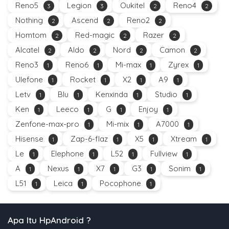
Reno5
Legion
Oukitel
Reno4
3
3
2
2
Nothing
Ascend
Reno2
2
2
2
Homtom
Red-magic
Razer
2
2
2
Alcatel
Aldo
Nord
Camon
2
2
2
2
Reno3
Reno6
Mi-max
Zyrex
1
1
1
1
Ulefone
Rocket
X2
A9
1
1
1
1
Letv
Blu
Kenxinda
Studio
1
1
1
1
Ken
Leeco
G
Enjoy
1
1
1
1
Zenfone-max-pro
Mi-mix
A7000
1
1
1
Hisense
Zap-6-flaz
X5
Xtream
1
1
1
1
Le
Elephone
L52
Fullview
1
1
1
1
A
Nexus
X7
G3
Sonim
1
1
1
1
1
L51
Leica
Pocophone
1
1
1
Apa Itu HpAndroid ?