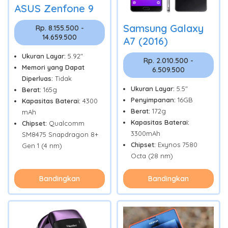
ASUS Zenfone 9
Samsung Galaxy
Rp. 8.155.500 -
14.659.500
A7 (2016)
Ukuran Layar:
5.92"
Rp. 2.010.500 -
Memori yang Dapat
6.509.500
Diperluas:
Tidak
Ukuran Layar:
5.5"
Berat:
165g
Penyimpanan:
16GB
Kapasitas Baterai:
4300
Berat:
172g
mAh
Kapasitas Baterai:
Chipset:
Qualcomm
3300mAh
SM8475 Snapdragon 8+
Chipset:
Exynos 7580
Gen 1 (4 nm)
Octa (28 nm)
Bandingkan
Bandingkan