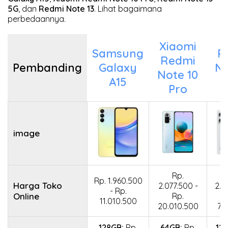
5G
, dan
Redmi Note 13
. Lihat bagaimana
perbedaannya.
Xiaomi
Samsung
R
Redmi
Pembanding
Galaxy
No
Note 10
A15
Pro
image
Rp.
Rp. 1.960.500
Harga Toko
2.077.500 -
2.0
- Rp.
Online
Rp.
11.010.500
20.010.500
7.
128GB:
Rp.
64GB:
Rp.
12