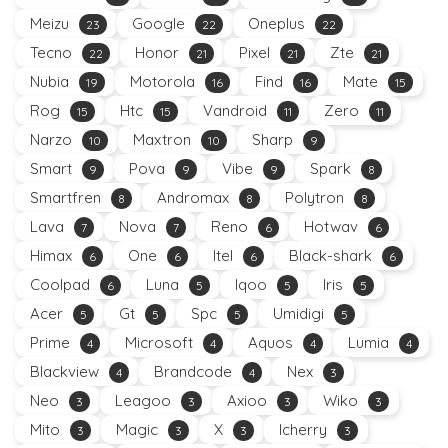
Meizu
Google
Oneplus
23
22
22
Tecno
Honor
Pixel
Zte
22
21
21
21
Nubia
Motorola
Find
Mate
19
16
16
15
Rog
Htc
Vandroid
Zero
15
15
11
11
Narzo
Maxtron
Sharp
10
10
9
Smart
Pova
Vibe
Spark
9
9
9
8
Smartfren
Andromax
Polytron
8
8
8
Lava
Nova
Reno
Hotwav
7
7
6
6
Himax
One
Itel
Black-shark
6
6
6
6
Coolpad
Luna
Iqoo
Iris
6
5
5
5
Acer
Gt
Spc
Umidigi
5
5
5
5
Prime
Microsoft
Aquos
Lumia
4
4
4
4
Blackview
Brandcode
Nex
4
4
3
Neo
Leagoo
Axioo
Wiko
3
3
3
3
Mito
Magic
X
Icherry
3
3
3
3