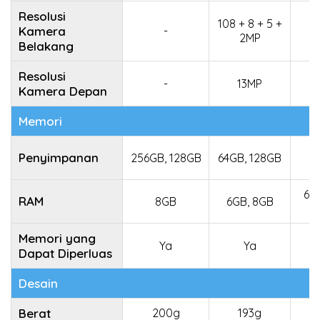
Resolusi
108 + 8 + 5 +
Kamera
-
2MP
Belakang
Resolusi
-
13MP
Kamera Depan
Memori
1
Penyimpanan
256GB, 128GB
64GB, 128GB
2
6GB
RAM
8GB
6GB, 8GB
Memori yang
Ya
Ya
Dapat Diperluas
Desain
Berat
200g
193g
1