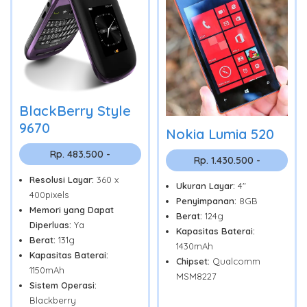
BlackBerry Style
9670
Nokia Lumia 520
Rp. 483.500 -
Rp. 1.430.500 -
Resolusi Layar:
360 x
Ukuran Layar:
4"
400pixels
Penyimpanan:
8GB
Memori yang Dapat
Berat:
124g
Diperluas:
Ya
Kapasitas Baterai:
Berat:
131g
1430mAh
Kapasitas Baterai:
Chipset:
Qualcomm
1150mAh
MSM8227
Sistem Operasi:
Blackberry