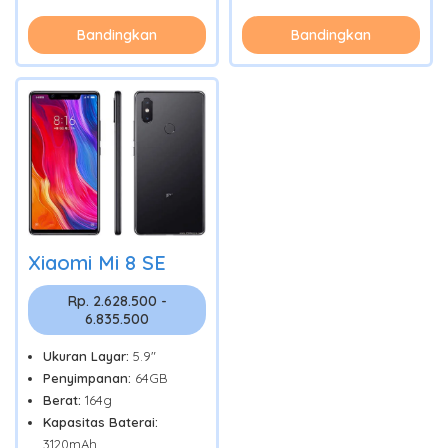
Bandingkan
Bandingkan
Xiaomi Mi 8 SE
Rp. 2.628.500 -
6.835.500
Ukuran Layar:
5.9"
Penyimpanan:
64GB
Berat:
164g
Kapasitas Baterai:
3120mAh