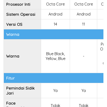
Prosesor Inti
Octa Core
Octa Core
Oc
Sistem Operasi
Android
Android
Versi OS
14
11
Warna
Pri
Oce
Blue Black,
A
Warna
-
Yellow, Blue
W
Gr
Fitur
Pemindai Sidik
Ya
Ya
Jari
Face
Tidak
Tidak