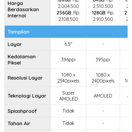
Harga
2.004.500
2.510.500
2.
Berdasarkan
256GB:
Rp.
128GB:
Rp.
25
Internal
2.108.500
2.910.500
2.
Tampilan
Layar
6.5"
-
Kedalaman
396ppi
395ppi
3
Piksel
1080 x
1080 x
2
Resolusi Layar
2340pixels
2400pixels
108
Super
Teknologi Layar
AMOLED
A
AMOLED
Splashproof
Tidak
-
Tahan Air
Tidak
-