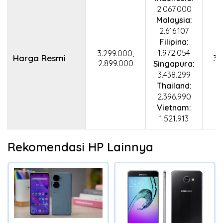
2.067.000
Malaysia:
2.616.107
Filipina:
1.972.054
3.299.000,
Harga Resmi
3.
2.899.000
Singapura:
3.438.299
Thailand:
2.396.990
Vietnam:
1.521.913
Rekomendasi HP Lainnya