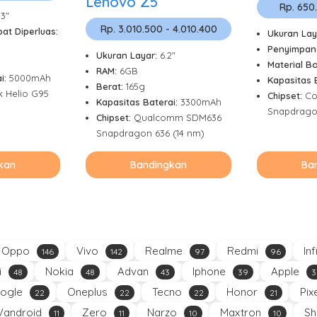
Lenovo Z5
Rp. 650
43"
Rp. 3.010.500 - 4.010.400
at Diperluas:
Ukuran Lay
Penyimpan
Ukuran Layar:
6.2"
Material B
RAM:
6GB
i:
5000mAh
Kapasitas 
Berat:
165g
k Helio G95
Chipset:
Co
Kapasitas Baterai:
3300mAh
Snapdrago
Chipset:
Qualcomm SDM636
Snapdragon 636 (14 nm)
kan
Bandingkan
Ba
Oppo
Vivo
Realme
Redmi
Inf
146
142
97
96
i
Nokia
Advan
Iphone
Apple
48
48
43
39
3
ogle
Oneplus
Tecno
Honor
Pix
22
22
22
21
Vandroid
Zero
Narzo
Maxtron
Sh
11
11
10
10