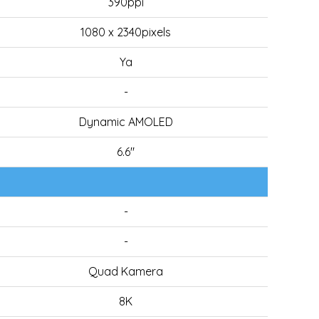
390ppi
1080 x 2340pixels
Ya
-
Dynamic AMOLED
6.6"
-
-
Quad Kamera
8K