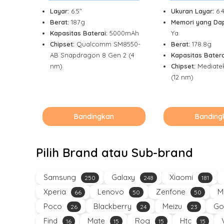
Layar:
6.5"
Ukuran Layar:
6.
Berat:
187g
Memori yang Dap
Kapasitas Baterai:
5000mAh
Ya
Chipset:
Qualcomm SM8550-
Berat:
178.8g
AB Snapdragon 8 Gen 2 (4
Kapasitas Batera
nm)
Chipset:
Mediate
(12 nm)
Bandingkan
Banding
Pilih Brand atau Sub-brand
Samsung
Galaxy
Xiaomi
250
248
181
Xperia
Lenovo
Zenfone
M
66
50
50
Poco
Blackberry
Meizu
Go
26
24
23
Find
Mate
Rog
Htc
16
15
15
15