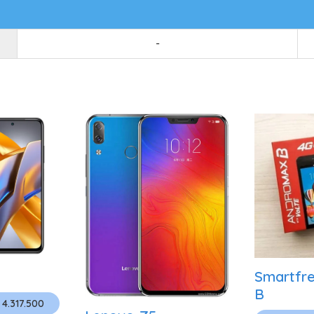
-
Smartfr
B
 4.317.500