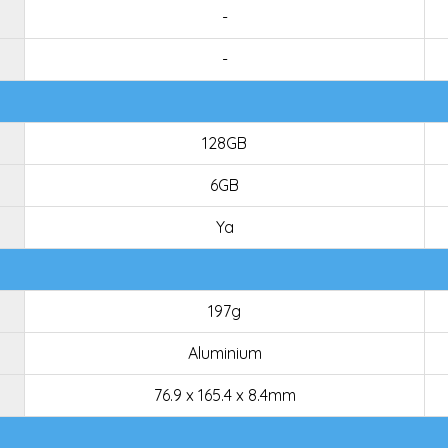
-
-
128GB
6GB
Ya
197g
Aluminium
76.9 x 165.4 x 8.4mm