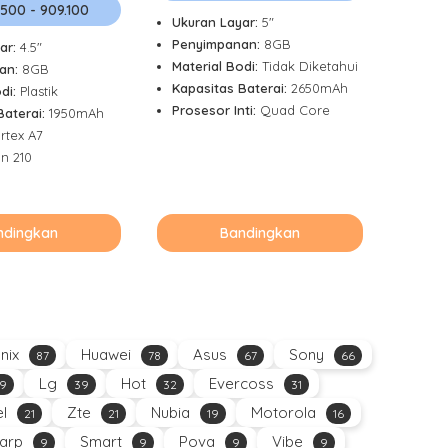
.500 - 909.100
Ukuran Layar:
5"
Penyimpanan:
8GB
ar:
4.5"
Material Bodi:
Tidak Diketahui
an:
8GB
Kapasitas Baterai:
2650mAh
odi:
Plastik
Prosesor Inti:
Quad Core
Baterai:
1950mAh
rtex A7
n 210
ndingkan
Bandingkan
inix
Huawei
Asus
Sony
87
78
67
66
Lg
Hot
Evercoss
9
39
32
31
el
Zte
Nubia
Motorola
21
21
19
16
arp
Smart
Pova
Vibe
9
9
9
9