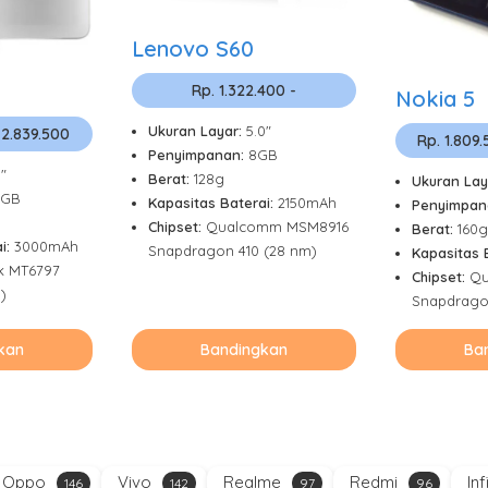
Lenovo S60
Rp. 1.322.400 -
Nokia 5
Ukuran Layar:
5.0"
 2.839.500
Rp. 1.809
Penyimpanan:
8GB
5"
Berat:
128g
Ukuran Lay
2GB
Kapasitas Baterai:
2150mAh
Penyimpan
Chipset:
Qualcomm MSM8916
Berat:
160g
i:
3000mAh
Snapdragon 410 (28 nm)
Kapasitas 
k MT6797
Chipset:
Qu
)
Snapdrago
kan
Bandingkan
Ba
Oppo
Vivo
Realme
Redmi
Inf
146
142
97
96