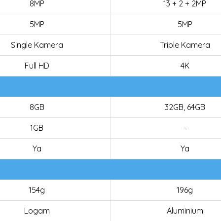
8MP
13 + 2 + 2MP
5MP
5MP
Single Kamera
Triple Kamera
Full HD
4K
8GB
32GB, 64GB
1GB
-
Ya
Ya
154g
196g
Logam
Aluminium