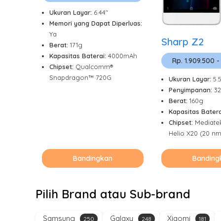
Ukuran Layar:
6.44"
Memori yang Dapat Diperluas:
Ya
Sharp Z2
Berat:
171g
Kapasitas Baterai:
4000mAh
Rp. 1.909.500 -
Chipset:
Qualcomm®
Snapdragon™ 720G
Ukuran Layar:
5.
Penyimpanan:
3
Berat:
160g
Kapasitas Batera
Chipset:
Mediate
Helio X20 (20 nm
Bandingkan
Banding
Pilih Brand atau Sub-brand
Samsung
Galaxy
Xiaomi
250
248
181