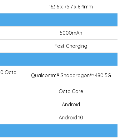
163.6 x 75.7 x 8.4mm
5000mAh
Fast Charging
0 Octa
Qualcomm® Snapdragon™ 480 5G
Octa Core
Android
Android 10