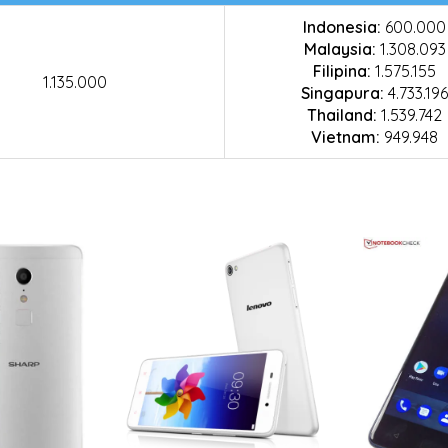
Indonesia:
600.000
Malaysia:
1.308.093
Filipina:
1.575.155
1.135.000
Singapura:
4.733.196
Thailand:
1.539.742
Vietnam:
949.948