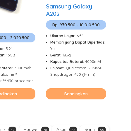
Samsung Galaxy
A20s
Rp. 930.500 - 10.010.500
Ukuran Layar:
6.5"
.500 - 3.020.500
Memori yang Dapat Diperluas:
ar:
5.2"
Ya
an:
16GB
Berat:
183g
Kapasitas Baterai:
4000mAh
Baterai:
3000mAh
Chipset:
Qualcomm SDM450
alcomm®
Snapdragon 450 (14 nm)
n™ 430 processor
ndingkan
Bandingkan
inix
Huawei
Asus
Sony
87
78
67
66