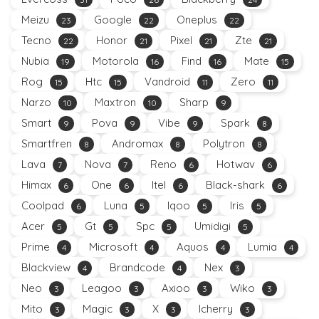
Meizu
Google
Oneplus
23
22
22
Tecno
Honor
Pixel
Zte
22
21
21
21
Nubia
Motorola
Find
Mate
19
16
16
15
Rog
Htc
Vandroid
Zero
15
15
11
11
Narzo
Maxtron
Sharp
10
10
9
Smart
Pova
Vibe
Spark
9
9
9
8
Smartfren
Andromax
Polytron
8
8
8
Lava
Nova
Reno
Hotwav
7
7
6
6
Himax
One
Itel
Black-shark
6
6
6
6
Coolpad
Luna
Iqoo
Iris
6
5
5
5
Acer
Gt
Spc
Umidigi
5
5
5
5
Prime
Microsoft
Aquos
Lumia
4
4
4
4
Blackview
Brandcode
Nex
4
4
3
Neo
Leagoo
Axioo
Wiko
3
3
3
3
Mito
Magic
X
Icherry
3
3
3
3