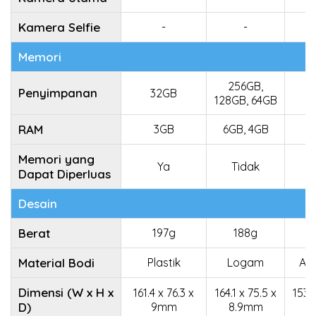
Kamera Selfie
-
-
Memori
256GB,
Penyimpanan
32GB
128GB, 64GB
RAM
3GB
6GB, 4GB
Memori yang
Ya
Tidak
Dapat Diperluas
Desain
Berat
197g
188g
Material Bodi
Plastik
Logam
Al
Dimensi (W x H x
161.4 x 76.3 x
164.1 x 75.5 x
153.6
D)
9mm
8.9mm
7