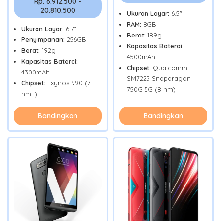
Rp. 6.912.500 -
20.810.500
Ukuran Layar:
6.5"
RAM:
8GB
Ukuran Layar:
6.7"
Berat:
189g
Penyimpanan:
256GB
Kapasitas Baterai:
Berat:
192g
4500mAh
Kapasitas Baterai:
Chipset:
Qualcomm
4300mAh
SM7225 Snapdragon
Chipset:
Exynos 990 (7
750G 5G (8 nm)
nm+)
Bandingkan
Bandingkan