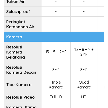
Tahan Air
-
-
Splashproof
-
-
Peringkat
-
-
Ketahanan Air
Kamera
Resolusi
13 + 8 + 2 +
Kamera
13 + 5 + 2MP
12
2MP
Belakang
Resolusi
8MP
8MP
Kamera Depan
Triple
Quad
Tipe Kamera
Kamera
Kamera
K
Resolusi Video
Full HD
HD
F
Kamera Utama
-
-