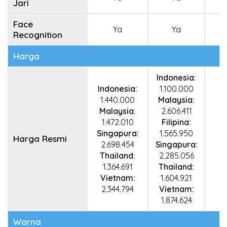
Jari
Face
Ya
Ya
Recognition
Harga
Indonesia:
Indonesia:
1.100.000
1.440.000
Malaysia:
Malaysia:
2.606.411
1.472.010
Filipina:
Singapura:
1.565.950
Harga Resmi
2.698.454
Singapura:
Thailand:
2.285.056
1.364.691
Thailand:
Vietnam:
1.604.921
2.344.794
Vietnam:
1.874.624
Warna