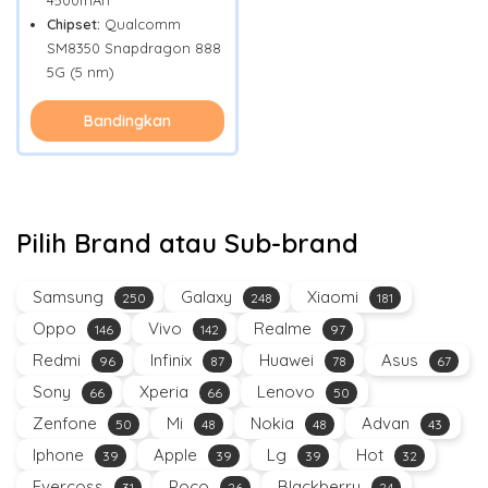
Chipset:
Qualcomm
SM8350 Snapdragon 888
5G (5 nm)
Bandingkan
Pilih Brand atau Sub-brand
Samsung
Galaxy
Xiaomi
250
248
181
Oppo
Vivo
Realme
146
142
97
Redmi
Infinix
Huawei
Asus
96
87
78
67
Sony
Xperia
Lenovo
66
66
50
Zenfone
Mi
Nokia
Advan
50
48
48
43
Iphone
Apple
Lg
Hot
39
39
39
32
Evercoss
Poco
Blackberry
31
26
24