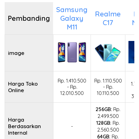
Samsung
Realme
M
Pembanding
Galaxy
C17
N
M11
image
Rp. 1.410.500
Rp. 1.110.500
Harga Toko
1.7
- Rp.
- Rp.
Online
12.010.500
10.110.500
3.
256GB:
Rp.
2.499.500
Harga
128GB:
Rp.
Berdasarkan
-
2.560.500
Internal
64GB:
Rp.