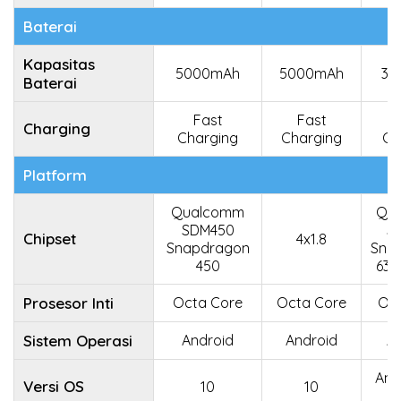
Baterai
Kapasitas
5000mAh
5000mAh
36
Baterai
Fast
Fast
Charging
Charging
Charging
Ch
Platform
Qualcomm
Qu
SDM450
S
Chipset
4x1.8
Snapdragon
Sna
450
632
Prosesor Inti
Octa Core
Octa Core
Oct
Sistem Operasi
Android
Android
A
And
Versi OS
10
10
(