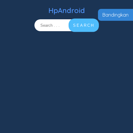
HpAndroid
Bandingkan
SEARCH