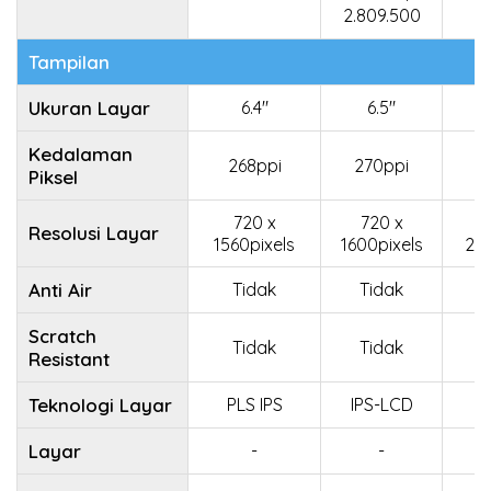
2.809.500
Tampilan
Ukuran Layar
6.4"
6.5"
Kedalaman
268ppi
270ppi
4
Piksel
720 x
720 x
1
Resolusi Layar
1560pixels
1600pixels
216
Anti Air
Tidak
Tidak
Scratch
Tidak
Tidak
Resistant
Teknologi Layar
PLS IPS
IPS-LCD
I
Layar
-
-