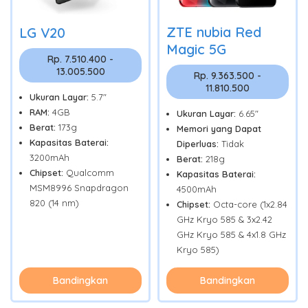
ZTE nubia Red
LG V20
Magic 5G
Rp. 7.510.400 -
13.005.500
Rp. 9.363.500 -
11.810.500
Ukuran Layar:
5.7"
RAM:
4GB
Ukuran Layar:
6.65"
Berat:
173g
Memori yang Dapat
Kapasitas Baterai:
Diperluas:
Tidak
3200mAh
Berat:
218g
Chipset:
Qualcomm
Kapasitas Baterai:
MSM8996 Snapdragon
4500mAh
820 (14 nm)
Chipset:
Octa-core (1x2.84
GHz Kryo 585 & 3x2.42
GHz Kryo 585 & 4x1.8 GHz
Kryo 585)
Bandingkan
Bandingkan