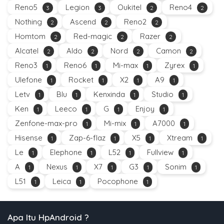
Reno5
Legion
Oukitel
Reno4
3
3
2
2
Nothing
Ascend
Reno2
2
2
2
Homtom
Red-magic
Razer
2
2
2
Alcatel
Aldo
Nord
Camon
2
2
2
2
Reno3
Reno6
Mi-max
Zyrex
1
1
1
1
Ulefone
Rocket
X2
A9
1
1
1
1
Letv
Blu
Kenxinda
Studio
1
1
1
1
Ken
Leeco
G
Enjoy
1
1
1
1
Zenfone-max-pro
Mi-mix
A7000
1
1
1
Hisense
Zap-6-flaz
X5
Xtream
1
1
1
1
Le
Elephone
L52
Fullview
1
1
1
1
A
Nexus
X7
G3
Sonim
1
1
1
1
1
L51
Leica
Pocophone
1
1
1
Apa Itu HpAndroid ?