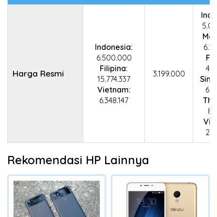
Indo
5.0
Mal
Indonesia:
6.2
6.500.000
Fil
Filipina:
4.2
Harga Resmi
3.199.000
15.774.337
Sing
Vietnam:
6.0
6.348.147
Tha
81
Vie
2.1
Rekomendasi HP Lainnya