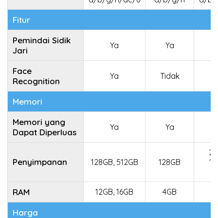
Fitur
Pemindai Sidik
Ya
Ya
Jari
Face
Ya
Tidak
Recognition
Memori
Memori yang
Ya
Ya
T
Dapat Diperluas
25
Penyimpanan
128GB, 512GB
128GB
12
5
RAM
12GB, 16GB
4GB
Harga