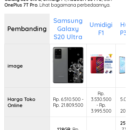
OnePlus 7T Pro
. Lihat bagaimana perbedaannya.
Samsung
Umidigi
Hu
Pembanding
Galaxy
F1
P30
S20 Ultra
image
Rp.
Harga Toko
Rp. 6.510.500 -
3.530.500
5.01
Online
Rp. 21.809.500
- Rp.
3.995.500
20.0
256
128GB:
Rp.
7.3