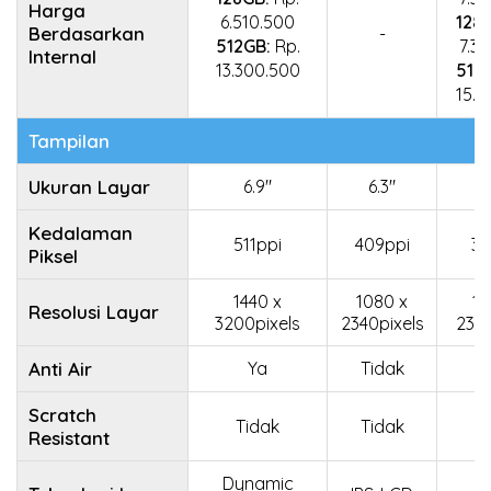
Harga
6.510.500
128
Berdasarkan
-
512GB:
Rp.
7.3
Internal
13.300.500
512
15.0
Tampilan
Ukuran Layar
6.9"
6.3"
6
Kedalaman
511ppi
409ppi
39
Piksel
1440 x
1080 x
10
Resolusi Layar
3200pixels
2340pixels
2340
Anti Air
Ya
Tidak
Scratch
Tidak
Tidak
Resistant
Dynamic