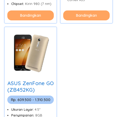
Chipset:
Kirin 980 (7 nm)
Bandingkan
Bandingkan
ASUS ZenFone GO
(ZB452KG)
Rp. 609.500 - 1.310.500
Ukuran Layar:
4.5"
Penyimpanan:
8GB