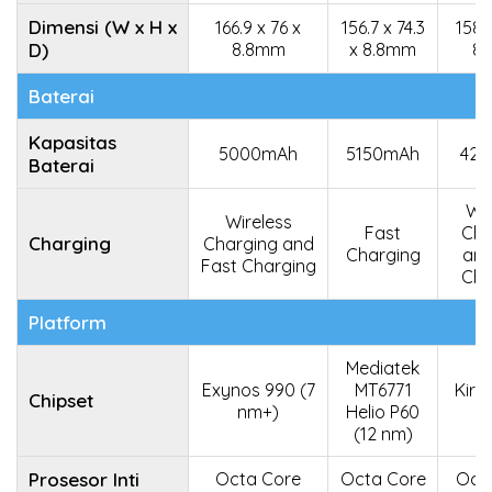
Dimensi (W x H x
166.9 x 76 x
156.7 x 74.3
158 x
D)
8.8mm
x 8.8mm
8
Baterai
Kapasitas
5000mAh
5150mAh
42
Baterai
Wir
Wireless
Fast
Cha
Charging
Charging and
Charging
and
Fast Charging
Cha
Platform
Mediatek
Exynos 990 (7
MT6771
Kirin
Chipset
nm+)
Helio P60
(12 nm)
Prosesor Inti
Octa Core
Octa Core
Oct