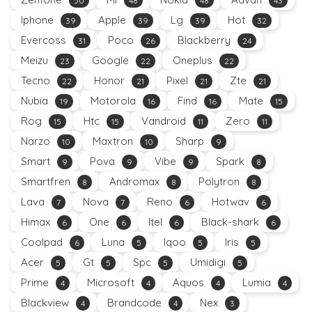
50
48
48
43
Iphone
Apple
Lg
Hot
39
39
39
32
Evercoss
Poco
Blackberry
31
26
24
Meizu
Google
Oneplus
23
22
22
Tecno
Honor
Pixel
Zte
22
21
21
21
Nubia
Motorola
Find
Mate
19
16
16
15
Rog
Htc
Vandroid
Zero
15
15
11
11
Narzo
Maxtron
Sharp
10
10
9
Smart
Pova
Vibe
Spark
9
9
9
8
Smartfren
Andromax
Polytron
8
8
8
Lava
Nova
Reno
Hotwav
7
7
6
6
Himax
One
Itel
Black-shark
6
6
6
6
Coolpad
Luna
Iqoo
Iris
6
5
5
5
Acer
Gt
Spc
Umidigi
5
5
5
5
Prime
Microsoft
Aquos
Lumia
4
4
4
4
Blackview
Brandcode
Nex
4
4
3