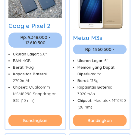
Google Pixel 2
Meizu M3s
Rp. 9.348.000 -
12.610.500
Rp. 1.860.500 -
Ukuran Layar:
5.0"
RAM:
4GB
Ukuran Layar:
5"
Berat:
143g
Memori yang Dapat
Kapasitas Baterai:
Diperluas:
Ya
2700mAh
Berat:
138g
Chipset:
Qualcomm
Kapasitas Baterai:
MSM8998 Snapdragon
3020mAh
835 (10 nm)
Chipset:
Mediatek MT6750
(28 nm)
Bandingkan
Bandingkan