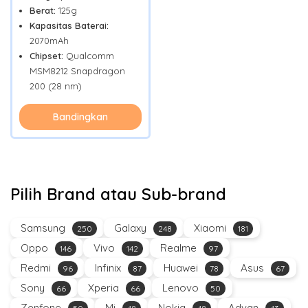
Berat:
125g
Kapasitas Baterai:
2070mAh
Chipset:
Qualcomm
MSM8212 Snapdragon
200 (28 nm)
Bandingkan
Pilih Brand atau Sub-brand
Samsung
Galaxy
Xiaomi
250
248
181
Oppo
Vivo
Realme
146
142
97
Redmi
Infinix
Huawei
Asus
96
87
78
67
Sony
Xperia
Lenovo
66
66
50
Zenfone
Mi
Nokia
Advan