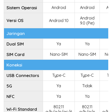
Sistem Operasi
Android
Android
An
Android
Versi OS
Android 10
9.0 (Pie)
Jaringan
Dual SIM
Ya
Ya
T
SIM Card
Nano-SIM
Nano-SIM
Nan
Koneksi
USB Connectors
Type-C
Type-C
Ty
5G
Ya
Tidak
T
NFC
Ya
Ya
802.11
802.11
80
Wi-Fi Standard
a/b/g/n/ac/6
a/b/g/n
a/b/