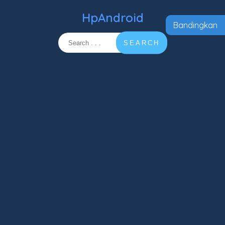
HpAndroid
Bandingkan
SEARCH