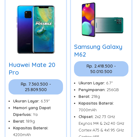
Samsung Galaxy
M62
Huawei Mate 20
Rp. 2.418.500 -
Pro
50.010.500
Ukuran Layar:
6.7"
Rp. 7.360.500 -
25.809.500
Penyimpanan:
256GB
Berat:
218g
Ukuran Layar:
6.39"
Kapasitas Baterai:
Memori yang Dapat
7000mAh
Diperluas:
Ya
Chipset:
2x2.73 GHz
Berat:
189g
Exynos M4 & 2x2.40 GHz
Kapasitas Baterai:
Cortex-A75 & 4x1.95 GHz
4200mAh
Cortex-A55