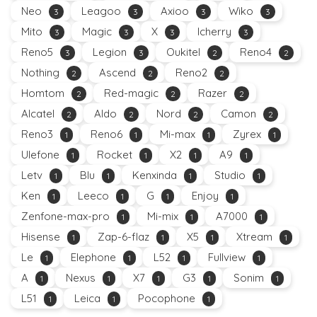
Neo
Leagoo
Axioo
Wiko
3
3
3
3
Mito
Magic
X
Icherry
3
3
3
3
Reno5
Legion
Oukitel
Reno4
3
3
2
2
Nothing
Ascend
Reno2
2
2
2
Homtom
Red-magic
Razer
2
2
2
Alcatel
Aldo
Nord
Camon
2
2
2
2
Reno3
Reno6
Mi-max
Zyrex
1
1
1
1
Ulefone
Rocket
X2
A9
1
1
1
1
Letv
Blu
Kenxinda
Studio
1
1
1
1
Ken
Leeco
G
Enjoy
1
1
1
1
Zenfone-max-pro
Mi-mix
A7000
1
1
1
Hisense
Zap-6-flaz
X5
Xtream
1
1
1
1
Le
Elephone
L52
Fullview
1
1
1
1
A
Nexus
X7
G3
Sonim
1
1
1
1
1
L51
Leica
Pocophone
1
1
1