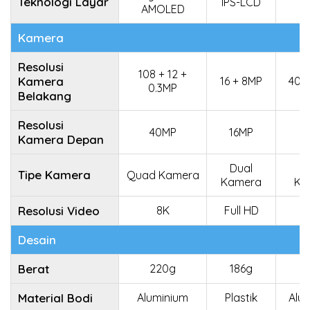
Teknologi Layar
IPS-LCD
O
AMOLED
Kamera
Resolusi
108 + 12 +
Kamera
16 + 8MP
40 
0.3MP
Belakang
Resolusi
40MP
16MP
3
Kamera Depan
Dual
Q
Tipe Kamera
Quad Kamera
Kamera
Ka
Resolusi Video
8K
Full HD
Desain
Berat
220g
186g
1
Material Bodi
Aluminium
Plastik
Alu