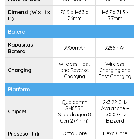
Dimensi (W x H x
70.9 x 146.3 x
146.7 x 71.5 x
D)
7.6mm
7.7mm
Baterai
Kapasitas
3900mAh
3285mAh
Baterai
Wireless, Fast
Wireless
Charging
and Reverse
Charging and
Charging
Fast Charging
Platform
Qualcomm
2x3.22 GHz
SM8550
Avalanche +
Chipset
Snapdragon 8
4xX.X GHz
Gen 2 (4 nm)
Blizzard
Prosesor Inti
Octa Core
Hexa Core