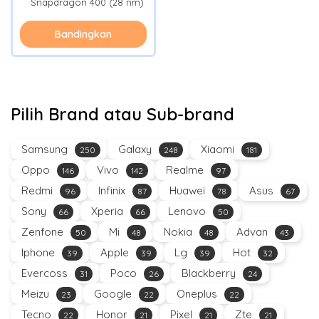
Snapdragon 400 (28 nm)
Bandingkan
Pilih Brand atau Sub-brand
Samsung
Galaxy
Xiaomi
250
248
181
Oppo
Vivo
Realme
146
142
97
Redmi
Infinix
Huawei
Asus
96
87
78
67
Sony
Xperia
Lenovo
66
66
50
Zenfone
Mi
Nokia
Advan
50
48
48
43
Iphone
Apple
Lg
Hot
39
39
39
32
Evercoss
Poco
Blackberry
31
26
24
Meizu
Google
Oneplus
23
22
22
Tecno
Honor
Pixel
Zte
22
21
21
21