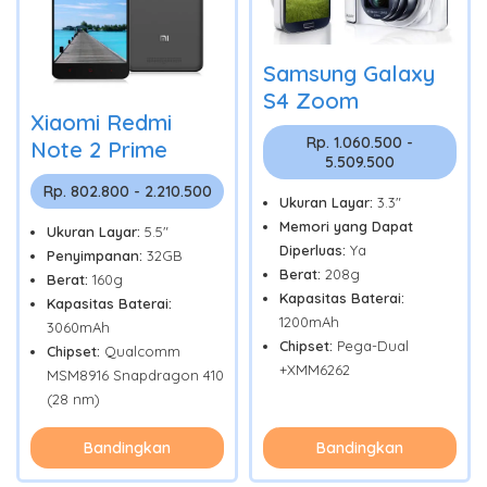
Samsung Galaxy
S4 Zoom
Xiaomi Redmi
Rp. 1.060.500 -
Note 2 Prime
5.509.500
Rp. 802.800 - 2.210.500
Ukuran Layar:
3.3"
Memori yang Dapat
Ukuran Layar:
5.5"
Diperluas:
Ya
Penyimpanan:
32GB
Berat:
208g
Berat:
160g
Kapasitas Baterai:
Kapasitas Baterai:
1200mAh
3060mAh
Chipset:
Pega-Dual
Chipset:
Qualcomm
+XMM6262
MSM8916 Snapdragon 410
(28 nm)
Bandingkan
Bandingkan