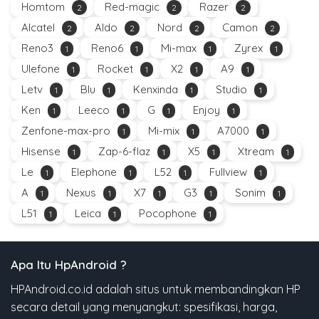
Homtom
Red-magic
Razer
2
2
2
Alcatel
Aldo
Nord
Camon
2
2
2
2
Reno3
Reno6
Mi-max
Zyrex
1
1
1
1
Ulefone
Rocket
X2
A9
1
1
1
1
Letv
Blu
Kenxinda
Studio
1
1
1
1
Ken
Leeco
G
Enjoy
1
1
1
1
Zenfone-max-pro
Mi-mix
A7000
1
1
1
Hisense
Zap-6-flaz
X5
Xtream
1
1
1
1
Le
Elephone
L52
Fullview
1
1
1
1
A
Nexus
X7
G3
Sonim
1
1
1
1
1
L51
Leica
Pocophone
1
1
1
Apa Itu HpAndroid ?
HPAndroid.co.id adalah situs untuk membandingkan HP
secara detail yang menyangkut: spesifikasi, harga,