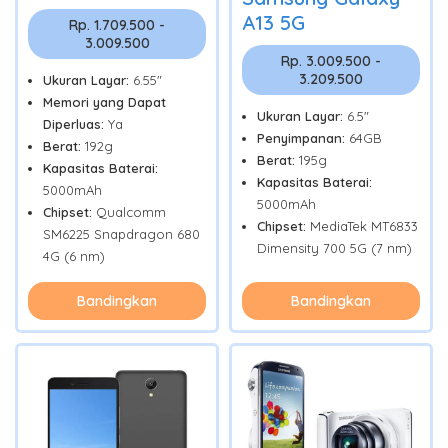
A13 5G
Rp. 1.709.500 -
3.009.500
Rp. 3.009.500 -
3.209.500
Ukuran Layar:
6.55"
Memori yang Dapat
Ukuran Layar:
6.5"
Diperluas:
Ya
Penyimpanan:
64GB
Berat:
192g
Berat:
195g
Kapasitas Baterai:
Kapasitas Baterai:
5000mAh
5000mAh
Chipset:
Qualcomm
Chipset:
MediaTek MT6833
SM6225 Snapdragon 680
Dimensity 700 5G (7 nm)
4G (6 nm)
Bandingkan
Bandingkan