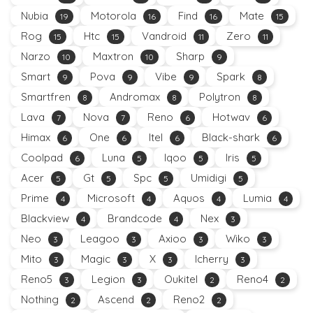
Nubia
Motorola
Find
Mate
19
16
16
15
Rog
Htc
Vandroid
Zero
15
15
11
11
Narzo
Maxtron
Sharp
10
10
9
Smart
Pova
Vibe
Spark
9
9
9
8
Smartfren
Andromax
Polytron
8
8
8
Lava
Nova
Reno
Hotwav
7
7
6
6
Himax
One
Itel
Black-shark
6
6
6
6
Coolpad
Luna
Iqoo
Iris
6
5
5
5
Acer
Gt
Spc
Umidigi
5
5
5
5
Prime
Microsoft
Aquos
Lumia
4
4
4
4
Blackview
Brandcode
Nex
4
4
3
Neo
Leagoo
Axioo
Wiko
3
3
3
3
Mito
Magic
X
Icherry
3
3
3
3
Reno5
Legion
Oukitel
Reno4
3
3
2
2
Nothing
Ascend
Reno2
2
2
2