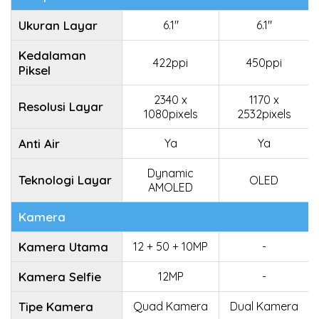
Ukuran Layar
6.1"
6.1"
Kedalaman
422ppi
450ppi
Piksel
2340 x
1170 x
Resolusi Layar
1080pixels
2532pixels
Anti Air
Ya
Ya
Dynamic
Teknologi Layar
OLED
AMOLED
Kamera
Kamera Utama
12 + 50 + 10MP
-
Kamera Selfie
12MP
-
Tipe Kamera
Quad Kamera
Dual Kamera