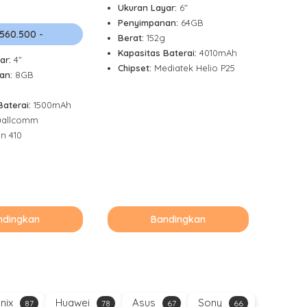
Ukuran Layar:
6"
Penyimpanan:
64GB
 560.500 -
Berat:
152g
Kapasitas Baterai:
4010mAh
ar:
4"
Chipset:
Mediatek Helio P25
an:
8GB
Baterai:
1500mAh
allcomm
n 410
ndingkan
Bandingkan
inix
Huawei
Asus
Sony
87
78
67
66