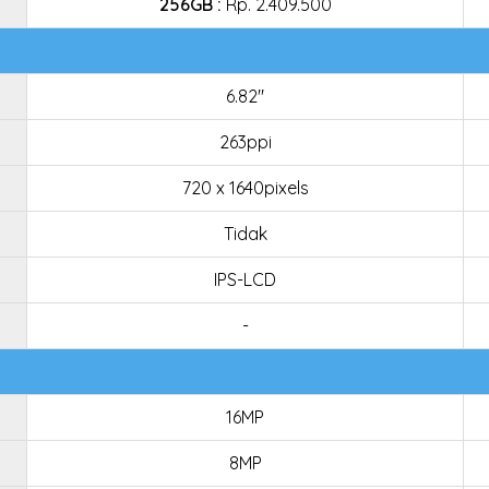
256GB :
Rp. 2.409.500
6.82"
263ppi
720 x 1640pixels
Tidak
IPS-LCD
-
16MP
8MP