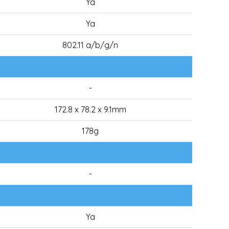
Ya
Ya
802.11 a/b/g/n
-
172.8 x 78.2 x 9.1mm
178g
-
Ya