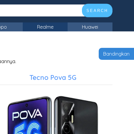
SEARCH
ppo
Realme
Huawei
Bandingkan
aannya.
Tecno Pova 5G