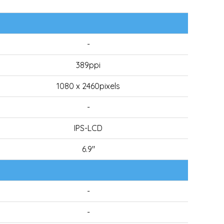
-
389ppi
1080 x 2460pixels
-
IPS-LCD
6.9"
-
-