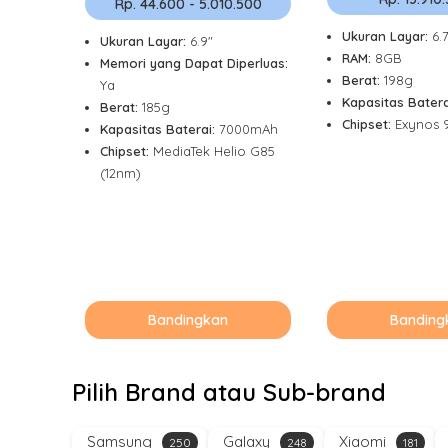
Rp. 44.600 - 5.010.500
Ukuran Layar:
6.
Ukuran Layar:
6.9"
RAM:
8GB
Memori yang Dapat Diperluas:
Berat:
198g
Ya
Kapasitas Batera
Berat:
185g
Chipset:
Exynos 
Kapasitas Baterai:
7000mAh
Chipset:
MediaTek Helio G85
(12nm)
Bandingkan
Banding
Pilih Brand atau Sub-brand
Samsung
Galaxy
Xiaomi
250
248
181