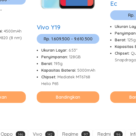
Ec
7"
Rp.
Vivo Y19
Ukuran Lay
i:
4500mAh
Penyimpan
9820 (8 nm)
Rp. 1.609.500 - 9.610.500
Berat:
125g
Kapasitas 
Ukuran Layar:
6.53"
Chipset:
Qu
Penyimpanan:
128GB
Snapdrago
Berat:
193g
Kapasitas Baterai:
5000mAh
Chipset:
Mediatek MT6768
Helio P65
kan
Bandingkan
Ba
Oppo
Vivo
Realme
Redmi
Inf
146
142
97
96