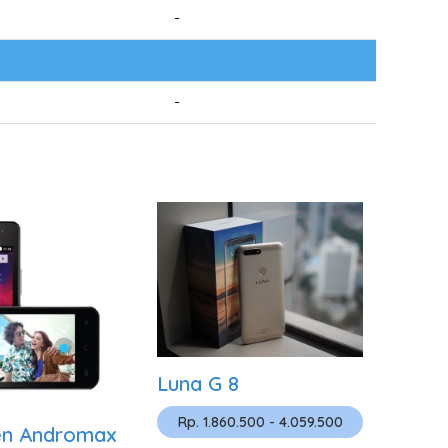
-
-
Luna G 8
Rp. 1.860.500 - 4.059.500
en Andromax