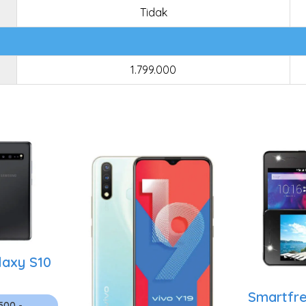
Tidak
1.799.000
axy S10
Smartfr
.500 -