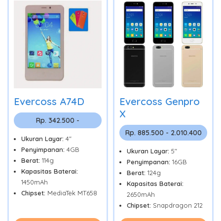
Evercoss A74D
Evercoss Genpro
X
Rp. 342.500 -
Rp. 885.500 - 2.010.400
Ukuran Layar:
4"
Penyimpanan:
4GB
Ukuran Layar:
5"
Berat:
114g
Penyimpanan:
16GB
Kapasitas Baterai:
Berat:
124g
1450mAh
Kapasitas Baterai:
Chipset:
MediaTek MT658
2650mAh
Chipset:
Snapdragon 212