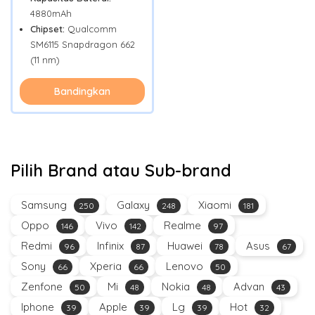
4880mAh
Chipset:
Qualcomm
SM6115 Snapdragon 662
(11 nm)
Bandingkan
Pilih Brand atau Sub-brand
Samsung
Galaxy
Xiaomi
250
248
181
Oppo
Vivo
Realme
146
142
97
Redmi
Infinix
Huawei
Asus
96
87
78
67
Sony
Xperia
Lenovo
66
66
50
Zenfone
Mi
Nokia
Advan
50
48
48
43
Iphone
Apple
Lg
Hot
39
39
39
32