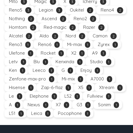
Mito
Magic
X
Icherry
3
3
3
3
Reno5
Legion
Oukitel
Reno4
3
3
2
2
Nothing
Ascend
Reno2
2
2
2
Homtom
Red-magic
Razer
2
2
2
Alcatel
Aldo
Nord
Camon
2
2
2
2
Reno3
Reno6
Mi-max
Zyrex
1
1
1
1
Ulefone
Rocket
X2
A9
1
1
1
1
Letv
Blu
Kenxinda
Studio
1
1
1
1
Ken
Leeco
G
Enjoy
1
1
1
1
Zenfone-max-pro
Mi-mix
A7000
1
1
1
Hisense
Zap-6-flaz
X5
Xtream
1
1
1
1
Le
Elephone
L52
Fullview
1
1
1
1
A
Nexus
X7
G3
Sonim
1
1
1
1
1
L51
Leica
Pocophone
1
1
1