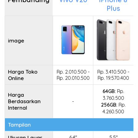
Plus
image
Harga Toko
Rp. 2.010.500 -
Rp. 3.410.500 -
Online
Rp. 20.010.500
Rp. 19.570.400
64GB:
Rp.
Harga
3.760.500
Berdasarkan
-
256GB:
Rp.
Internal
4.260.500
Tampilan
Ukuran Layar
6.4"
5.5"