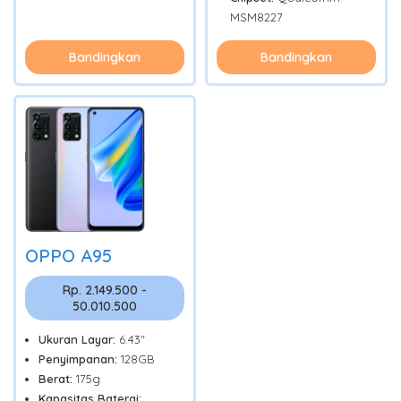
MSM8227
Bandingkan
Bandingkan
OPPO A95
Rp. 2.149.500 -
50.010.500
Ukuran Layar:
6.43"
Penyimpanan:
128GB
Berat:
175g
Kapasitas Baterai: