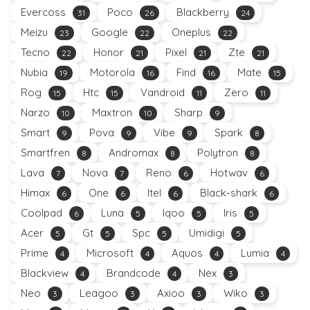
Evercoss
Poco
Blackberry
31
26
24
Meizu
Google
Oneplus
23
22
22
Tecno
Honor
Pixel
Zte
22
21
21
21
Nubia
Motorola
Find
Mate
19
16
16
15
Rog
Htc
Vandroid
Zero
15
15
11
11
Narzo
Maxtron
Sharp
10
10
9
Smart
Pova
Vibe
Spark
9
9
9
8
Smartfren
Andromax
Polytron
8
8
8
Lava
Nova
Reno
Hotwav
7
7
6
6
Himax
One
Itel
Black-shark
6
6
6
6
Coolpad
Luna
Iqoo
Iris
6
5
5
5
Acer
Gt
Spc
Umidigi
5
5
5
5
Prime
Microsoft
Aquos
Lumia
4
4
4
4
Blackview
Brandcode
Nex
4
4
3
Neo
Leagoo
Axioo
Wiko
3
3
3
3