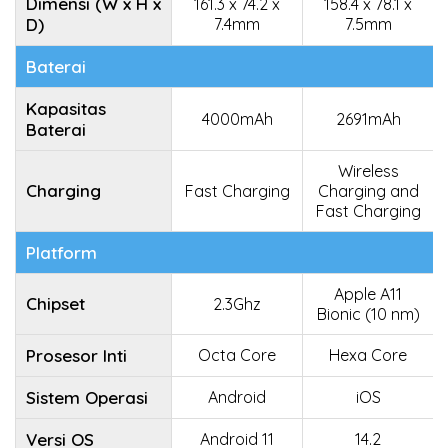
Dimensi (W x H x
161.3 x 74.2 x
158.4 x 78.1 x
D)
7.4mm
7.5mm
Baterai
Kapasitas
4000mAh
2691mAh
Baterai
Wireless
Charging
Fast Charging
Charging and
Fast Charging
Platform
Apple A11
Chipset
2.3Ghz
Bionic (10 nm)
Prosesor Inti
Octa Core
Hexa Core
Sistem Operasi
Android
iOS
Versi OS
Android 11
14.2