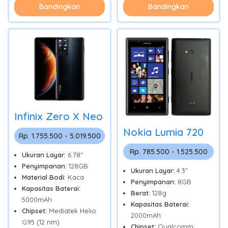
Bandingkan
Bandingkan
Infinix Zero X Neo
Nokia Lumia 720
Rp. 1.755.500 - 5.019.500
Rp. 785.500 - 1.525.500
Ukuran Layar:
6.78"
Penyimpanan:
128GB
Ukuran Layar:
4.3"
Material Bodi:
Kaca
Penyimpanan:
8GB
Kapasitas Baterai:
Berat:
128g
5000mAh
Kapasitas Baterai:
Chipset:
Mediatek Helio
2000mAh
G95 (12 nm)
Chipset:
Qualcomm