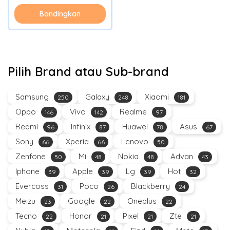
Bandingkan
Pilih Brand atau Sub-brand
Samsung
Galaxy
Xiaomi
250
248
181
Oppo
Vivo
Realme
146
142
97
Redmi
Infinix
Huawei
Asus
96
87
78
67
Sony
Xperia
Lenovo
66
66
50
Zenfone
Mi
Nokia
Advan
50
48
48
43
Iphone
Apple
Lg
Hot
39
39
39
32
Evercoss
Poco
Blackberry
31
26
24
Meizu
Google
Oneplus
23
22
22
Tecno
Honor
Pixel
Zte
22
21
21
21