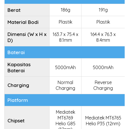
Berat
186g
191g
Material Bodi
Plastik
Plastik
Dimensi (W x H x
163.7 x 75.4 x
164.4 x 76.3 x
D)
8.1mm
8.4mm
Baterai
Kapasitas
5000mAh
5000mAh
Baterai
Normal
Reverse
Charging
Charging
Charging
Platform
Mediatek
MT6769
Mediatek MT6765
Chipset
Helio G85
Helio P35 (12nm)