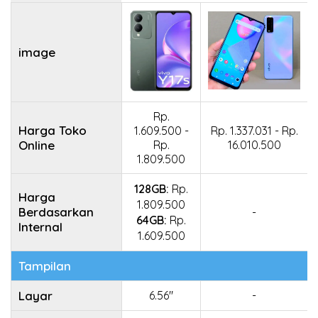
image
Rp.
Harga Toko
1.609.500 -
Rp. 1.337.031 - Rp.
Online
Rp.
16.010.500
1.809.500
128GB:
Rp.
Harga
1.809.500
Berdasarkan
-
64GB:
Rp.
Internal
1.609.500
Tampilan
Layar
6.56"
-