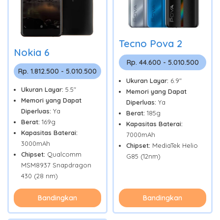
Tecno Pova 2
Nokia 6
Rp. 44.600 - 5.010.500
Rp. 1.812.500 - 5.010.500
Ukuran Layar:
6.9"
Ukuran Layar:
5.5"
Memori yang Dapat
Memori yang Dapat
Diperluas:
Ya
Diperluas:
Ya
Berat:
185g
Berat:
169g
Kapasitas Baterai:
Kapasitas Baterai:
7000mAh
3000mAh
Chipset:
MediaTek Helio
Chipset:
Qualcomm
G85 (12nm)
MSM8937 Snapdragon
430 (28 nm)
Bandingkan
Bandingkan