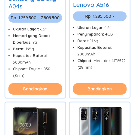
Lenovo A516
A04s
Rp. 1.285.500 -
Rp. 1.259.500 - 7.809.500
Ukuran Layar:
4.5"
Ukuran Layar:
6.5"
Penyimpanan:
4GB
Memori yang Dapat
Berat:
146g
Diperluas:
Ya
Kapasitas Baterai:
Berat:
195g
2000mAh
Kapasitas Baterai:
Chipset:
Mediatek MT6572
5000mAh
(28 nm)
Chipset:
Exynos 850
(8nm)
Bandingkan
Bandingkan