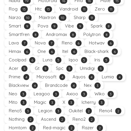
Nubia
Motorola
Find
Mate
19
16
16
15
Rog
Htc
Vandroid
Zero
15
15
11
11
Narzo
Maxtron
Sharp
10
10
9
Smart
Pova
Vibe
Spark
9
9
9
8
Smartfren
Andromax
Polytron
8
8
8
Lava
Nova
Reno
Hotwav
7
7
6
6
Himax
One
Itel
Black-shark
6
6
6
6
Coolpad
Luna
Iqoo
Iris
6
5
5
5
Acer
Gt
Spc
Umidigi
5
5
5
5
Prime
Microsoft
Aquos
Lumia
4
4
4
4
Blackview
Brandcode
Nex
4
4
3
Neo
Leagoo
Axioo
Wiko
3
3
3
3
Mito
Magic
X
Icherry
3
3
3
3
Reno5
Legion
Oukitel
Reno4
3
3
2
2
Nothing
Ascend
Reno2
2
2
2
Homtom
Red-magic
Razer
2
2
2