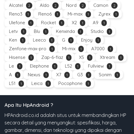
Alcatel
Aldo
Nord
Camon
2
2
2
2
Reno3
Reno6
Mi-max
Zyrex
1
1
1
1
Ulefone
Rocket
X2
A9
1
1
1
1
Letv
Blu
Kenxinda
Studio
1
1
1
1
Ken
Leeco
G
Enjoy
1
1
1
1
Zenfone-max-pro
Mi-mix
A7000
1
1
1
Hisense
Zap-6-flaz
X5
Xtream
1
1
1
1
Le
Elephone
L52
Fullview
1
1
1
1
A
Nexus
X7
G3
Sonim
1
1
1
1
1
L51
Leica
Pocophone
1
1
1
Apa Itu HpAndroid ?
HPAndroid.co.id adalah situs untuk membandingkan HP
secara detail yang menyangkut: spesifikasi, harga,
gambar, dimensi, dan teknologi yang dipakai dengan