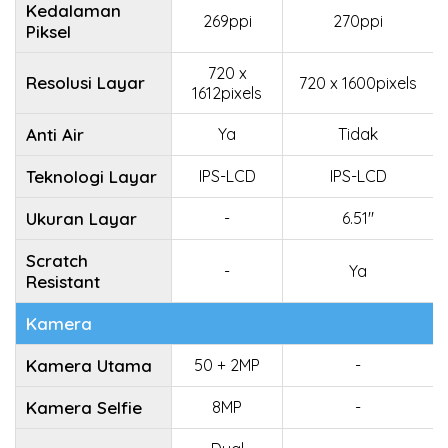
Kedalaman
269ppi
270ppi
Piksel
720 x
Resolusi Layar
720 x 1600pixels
1612pixels
Anti Air
Ya
Tidak
Teknologi Layar
IPS-LCD
IPS-LCD
Ukuran Layar
-
6.51"
Scratch
-
Ya
Resistant
Kamera
Kamera Utama
50 + 2MP
-
Kamera Selfie
8MP
-